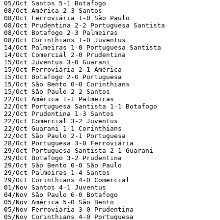
05/Oct Santos 5-1 Botafogo

08/Oct América 2-3 Santos

08/Oct Ferroviária 1-0 São Paulo

08/Oct Prudentina 2-2 Portuguesa Santista

08/Oct Botafogo 2-3 Palmeiras

08/Oct Corinthians 1-0 Juventus

14/Oct Palmeiras 1-0 Portuguesa Santista

14/Oct Comercial 2-0 Prudentina

15/Oct Juventus 3-0 Guarani

15/Oct Ferroviária 2-1 América

15/Oct Botafogo 2-0 Portuguesa

15/Oct São Bento 0-0 Corinthians

15/Oct São Paulo 2-2 Santos

22/Oct América 1-1 Palmeiras

22/Oct Portuguesa Santista 1-1 Botafogo

22/Oct Prudentina 1-3 Santos

22/Oct Comercial 3-2 Juventus

22/Oct Guarani 1-1 Corinthians

22/Oct São Paulo 2-1 Portuguesa

28/Oct Portuguesa 3-0 Ferroviária

29/Oct Portuguesa Santista 2-1 Guarani

29/Oct Botafogo 3-2 Prudentina

29/Oct São Bento 0-0 São Paulo

29/Oct Palmeiras 1-4 Santos

29/Oct Corinthians 4-0 Comercial

01/Nov Santos 4-1 Juventus

04/Nov São Paulo 6-0 Botafogo

05/Nov América 5-0 São Bento

05/Nov Ferroviária 3-0 Prudentina

05/Nov Corinthians 4-0 Portuguesa
