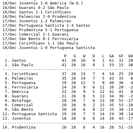
10/Dec Juventus 1-0 América (W.O.)

10/Dec Guarani 0-2 São Paulo

10/Dec Santos 2-1 Corinthians

10/Dec Palmeiras 2-0 Prudentina

17/Dec Juventus 1-2 Palmeiras

17/Dec Portuguesa Santista 1-3 Santos

17/Dec Prudentina 5-1 Portuguesa

17/Dec Comercial 2-1 Guarani

17/Dec São Bento 0-1 Ferroviária

17/Dec Corinthians 1-1 São Paulo

19/Dec Juventus 1-0 Portuguesa Santista
                     	  P   G   W   D   L  GA  GF  GD

 1. Santos		 41  26  16   9   1  61  32  29   champions

 2. São Paulo		 41  26  16   9   1  53  15  38

-------------------------------------------------------

 3. Corinthians		 37  26  15   7   4  54  25  29

 4. Palmeiras		 35  26  14   7   5  43  35   8

 5. Portuguesa		 29  26  12   5   9  40  36   4

 6. Ferroviária		 24  26   9   6  11  26  28  -2

 7. América		 23  26   9   5  12  41  41   0

 8. Guarani		 21  26   8   5  13  34  36  -2

 9. Botafogo		 20  26   7   6  13  38  55 -17

 9. Comercial		 20  26   9   2  15  35  53 -18

 9. São Bento		 20  26   6   8  12  25  38 -13

12. Portuguesa Santista	 19  26   7   5  14  24  38 -14

13. Juventus		 18  26   6   6  14  26  43 -17

-------------------------------------------------------

14. Prudentina		 16  26   6   4  16  26  5