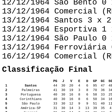
12/12/1964 São Bento 0 
13/12/1964 Comercial (R
13/12/1964 Santos 3 x 2
13/12/1964 Esportiva 1 
13/12/1964 São Paulo 0 
13/12/1964 Ferroviária 
16/12/1964 Comercial (R
Classificação Final
PG
J
V
E
D
GP
GC
S
1
Santos
44
30
20
4
6
95
47
4
2
Palmeiras
41
30
19
3
8
70
36
3
3
Portuguesa
40
30
16
8
6
58
33
2
4
Corinthians
40
30
16
8
6
50
34
1
5
São Paulo
33
30
12
9
9
51
40
1
6
América-SP
31
30
14
3
13
39
35
4