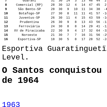
7
Guarani
31
30
14
3
13
46
44
2
8
Comercial (RP)
28
30
12
4
14
47
45
2
9
São Bento-SP
28
30
9
10
11
34
38
-
10
Botafogo-SP
27
30
8
11
11
41
57
-1
11
Juventus-SP
26
30
11
4
15
43
59
-1
12
Prudentina
26
30
9
8
13
43
56
-1
13
Ferroviária
24
30
8
8
14
29
41
-1
14
XV de Piracicaba
22
30
9
4
17
32
64
-3
15
Noroeste
21
30
7
7
16
31
56
-2
16
Esportiva-SP
18
30
5
8
17
28
52
-2
Esportiva Guaratinguetï
Level.
O Santos conquistou 
de 1964
1963