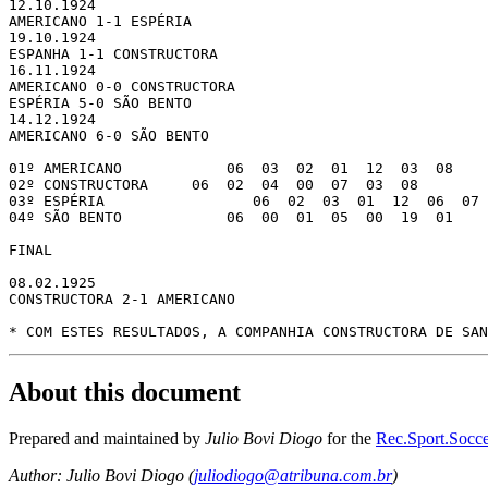
12.10.1924

AMERICANO 1-1 ESPÉRIA

19.10.1924

ESPANHA 1-1 CONSTRUCTORA

16.11.1924

AMERICANO 0-0 CONSTRUCTORA

ESPÉRIA 5-0 SÃO BENTO

14.12.1924

AMERICANO 6-0 SÃO BENTO

01º AMERICANO            06  03  02  01  12  03  08

02º CONSTRUCTORA     06  02  04  00  07  03  08

03º ESPÉRIA                 06  02  03  01  12  06  07

04º SÃO BENTO            06  00  01  05  00  19  01

FINAL

08.02.1925

CONSTRUCTORA 2-1 AMERICANO

* COM ESTES RESULTADOS, A COMPANHIA CONSTRUCTORA DE SAN
About this document
Prepared and maintained by
Julio Bovi Diogo
for the
Rec.Sport.Socce
Author: Julio Bovi Diogo (
juliodiogo@atribuna.com.br
)