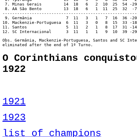
 7. Minas Gerais         14  18   6   2  10  25  54 -29

 8. AA São Bento         13  18   6   1  11  25  32  -7

-------------------------------------------------------

 9. Germânia              7  11   3   1   7  16  36 -20

10. Mackenzie-Portuguesa  6  11   3   0   8  15  33 -18

11. Santos		  5  11   2   1   8  17  31 -14

12. SC Internacional      3  11   1   1   9  10  39 -29
Obs. Germânia, Mackenzie-Portuguesa, Santos and SC Inte
eliminated after the end of 1º Turno.
O Corinthians conquisto
1922
1921
1923
list of champions