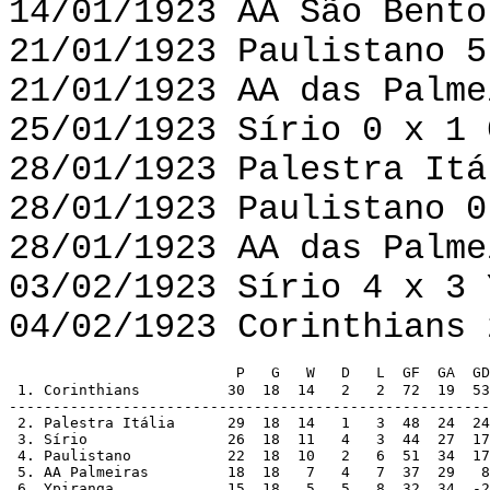
14/01/1923 AA São Bento
21/01/1923 Paulistano 5
21/01/1923 AA das Palme
25/01/1923 Sírio 0 x 1 
28/01/1923 Palestra Itá
28/01/1923 Paulistano 0
28/01/1923 AA das Palme
03/02/1923 Sírio 4 x 3 
04/02/1923 Corinthians 
 1. Corinthians          30  18  14   2   2  72  19  53
-------------------------------------------------------

 2. Palestra Itália      29  18  14   1   3  48  24  24

 3. Sírio		 26  18  11   4   3  44  27  17

 4. Paulistano		 22  18  10   2   6  51  34  17

 5. AA Palmeiras	 18  18   7   4   7  37  29   8

 6. Ypiranga             15  18   5   5   8  32  34  -2
