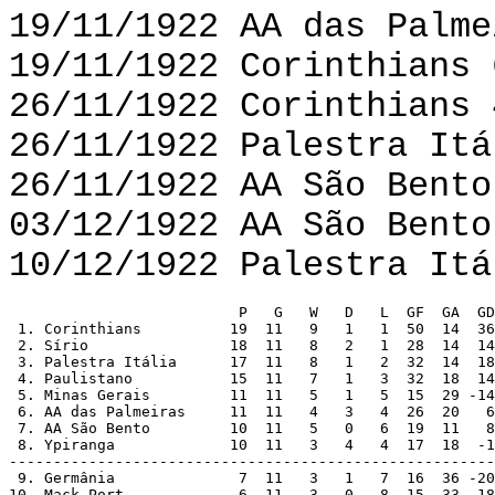
19/11/1922 AA das Palme
19/11/1922 Corinthians 
26/11/1922 Corinthians 
26/11/1922 Palestra Itá
26/11/1922 AA São Bento
03/12/1922 AA São Bento
10/12/1922 Palestra Itá
                          P   G   W   D   L  GF  GA  GD

 1. Corinthians          19  11   9   1   1  50  14  36

 2. Sírio                18  11   8   2   1  28  14  14

 3. Palestra Itália      17  11   8   1   2  32  14  18

 4. Paulistano           15  11   7   1   3  32  18  14

 5. Minas Gerais         11  11   5   1   5  15  29 -14

 6. AA das Palmeiras     11  11   4   3   4  26  20   6

 7. AA São Bento         10  11   5   0   6  19  11   8

 8. Ypiranga             10  11   3   4   4  17  18  -1

-------------------------------------------------------
 9. Germânia              7  11   3   1   7  16  36 -20
10. Mack-Port             6  11   3   0   8  15  33 -18