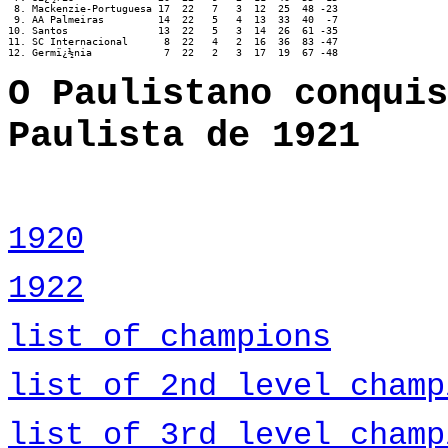
 8. Mackenzie-Portuguesa 17  22   7   3  12  25  48 -23

 9. AA Palmeiras	 14  22   5   4  13  33  40  -7

10. Santos		 13  22   5   3  14  26  61 -35

11. SC Internacional      8  22   4   2  16  36  83 -47

12. Germï¿½nia		  7  22   2   3  17  19  67 -48
O Paulistano conquis
Paulista de 1921
1920
1922
list of champions
list of 2nd level champ
list of 3rd level champ