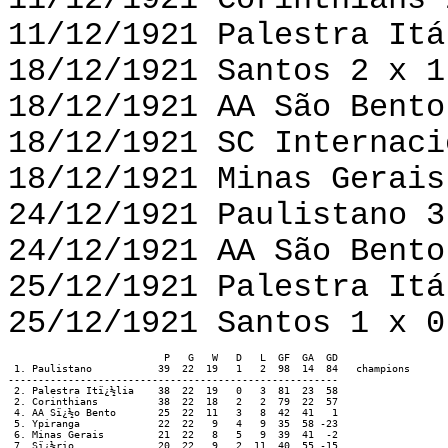
11/12/1921 Corinthians 
11/12/1921 Palestra Itá
18/12/1921 Santos 2 x 1
18/12/1921 AA São Bento
18/12/1921 SC Internaci
18/12/1921 Minas Gerais
24/12/1921 Paulistano 3
24/12/1921 AA São Bento
25/12/1921 Palestra Itá
25/12/1921 Santos 1 x 0
                          P   G   W   D   L  GF  GA  GD

 1. Paulistano		 39  22  19   1   2  98  14  84   champions

-------------------------------------------------------

 2. Palestra Itï¿½lia	 38  22  19   0   3  81  23  58

 2. Corinthians		 38  22  18   2   2  79  22  57

 4. AA Sï¿½o Bento	 25  22  11   3   8  42  41   1

 5. Ypiranga             22  22   9   4   9  35  58 -23

 6. Minas Gerais         21  22   8   5   9  39  41  -2

 7. Sï¿½rio		 20  22   9   2  11  40  55 -15
