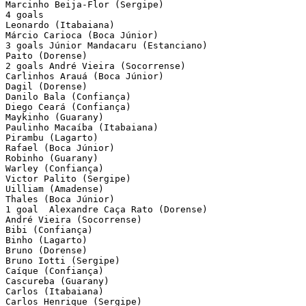
Marcinho Beija-Flor (Sergipe)

4 goals

Leonardo (Itabaiana)

Márcio Carioca (Boca Júnior)

3 goals	Júnior Mandacaru (Estanciano)

Paito (Dorense)

2 goals	André Vieira (Socorrense)

Carlinhos Arauá (Boca Júnior)

Dagil (Dorense)

Danilo Bala (Confiança)

Diego Ceará (Confiança)

Maykinho (Guarany)

Paulinho Macaíba (Itabaiana)

Pirambu (Lagarto)

Rafael (Boca Júnior)

Robinho (Guarany)

Warley (Confiança)

Victor Palito (Sergipe)

Uilliam (Amadense)

Thales (Boca Júnior)

1 goal	Alexandre Caça Rato (Dorense)

André Vieira (Socorrense)

Bibi (Confiança)

Binho (Lagarto)

Bruno (Dorense)

Bruno Iotti (Sergipe)

Caíque (Confiança)

Cascureba (Guarany)

Carlos (Itabaiana)

Carlos Henrique (Sergipe)
