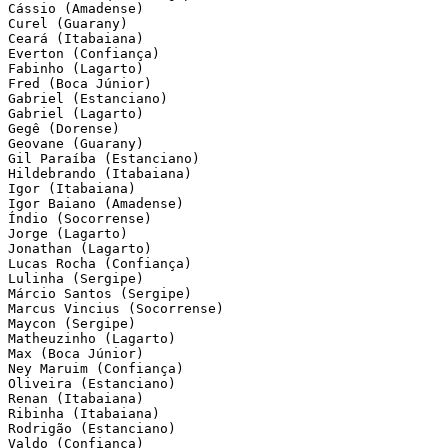
Cássio (Amadense)

Curel (Guarany)

Ceará (Itabaiana)

Everton (Confiança)

Fabinho (Lagarto)

Fred (Boca Júnior)

Gabriel (Estanciano)

Gabriel (Lagarto)

Gegê (Dorense)

Geovane (Guarany)

Gil Paraíba (Estanciano)

Hildebrando (Itabaiana)

Igor (Itabaiana)

Igor Baiano (Amadense)

Índio (Socorrense)

Jorge (Lagarto)

Jonathan (Lagarto)

Lucas Rocha (Confiança)

Lulinha (Sergipe)

Márcio Santos (Sergipe)

Marcus Vincius (Socorrense)

Maycon (Sergipe)

Matheuzinho (Lagarto)

Max (Boca Júnior)

Ney Maruim (Confiança)

Oliveira (Estanciano)

Renan (Itabaiana)

Ribinha (Itabaiana)

Rodrigão (Estanciano)

Valdo (Confiança)
