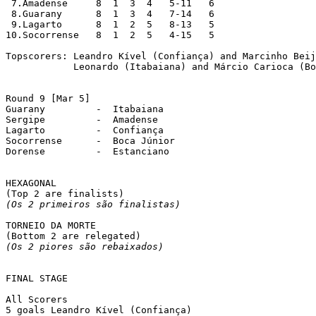
 7.Amadense  	8  1  3  4   5-11   6

 8.Guarany  	8  1  3  4   7-14   6

 9.Lagarto  	8  1  2  5   8-13   5

10.Socorrense  	8  1  2  5   4-15   5

Topscorers: Leandro Kível (Confiança) and Marcinho Beij
	    Leonardo (Itabaiana) and Márcio Carioca (Boca Júnior), 4 goals each.

Round 9 [Mar 5]

Guarany		-  Itabaiana

Sergipe		-  Amadense

Lagarto		-  Confiança

Socorrense	-  Boca Júnior

Dorense		-  Estanciano

HEXAGONAL

(Os 2 primeiros são finalistas)
TORNEIO DA MORTE

(Os 2 piores são rebaixados)
FINAL STAGE

All Scorers

5 goals	Leandro Kível (Confiança)
