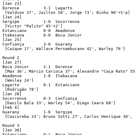
[Jan 23]

Dorense		 3-1  Lagarto				att: 246

 [Valdson 37', Jailton 58', Jorge 73'; Binho 90'+5'p]

[Jan 24]

Sergipe		 1-0  Socorrense			att: 2.856

 [Victor "Palito" 45'+2']

Estanciano	 0-0  Amadense				att: 457

Itabaiana	 0-0  Boca Júnior			att: 2.234

[Jan 25]

Confiança	 3-0  Guarany				att: 2.670

 [Caíque 17', Wallace Pernambucano 42', Warley 76']

Round 2

[Jan 27]

Boca Júnior	 2-1  Dorense				att: 115

 [Max 36', Márcio Carioca 37'; Alexandre "Caça Rato" 55
Amadense	 1-0  Itabaiana				att: 428

 [Wesley 24']

Lagarto		 0-1  Estanciano			att: 141

 [Rodrigão 78']

[Jan 28]

Socorrense	 0-3  Confiança				att: 1.357 [played in Aracaju]

 [Danilo Bala 33', Warley 54', Diego Ceará 68']

[Feb 4]

Guarany	 	 1-6  Sergipe				att: 1.455

 [Cascureba 33'; Bruno Iotti 27', Carlos Henrique 30', 
Round 3

[Jan 30]

Estanciano	 0-1  Boca Júnior			att: 983
