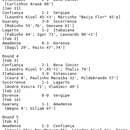
 [Carlinhos Arauá 68']

[Jan 31]

Confiança	 1-1  Sergipe				att: 8.437

 [Leandro Kível 45'+3'; Marcinho "Beija Flor" 45'p]

Guarany		 3-0  Socorrense			att: 96 [played in Canidé do São Francisco]

 [Robinho 55',76', Geovane 61']

Lagarto		 1-2  Itabaiana				att: 1.174

 [Fabinho 44'; Igor 71', Leonardo 90'+2']

[Feb 3]

Amadense	 0-3  Dorense				att: 303

 [Dagil 29', Paito 47',74']

Round 4

[Feb 3]

Confiança	 2-1  Boca Júnior			att: 1.896

 [Leandro Kível 5',45'+1'; Thalis 79']

Itabaiana	 3-0  Estanciano			att: 1.404

 [Ceará 8', Paulinho Macaíba 32', Hildebrando 57']

Socorrense	 1-1  Lagarto				att: 126

 [André Vieira 71'; Vladimir 49']

[Feb 13]

Dorense		 0-0  Sergipe				att: 814

[Feb 14]

Guarany		 1-1  Amadense				att: 280

 [Wegno 9'; Uiliam 67']

Round 5

[Feb 6]

Amadense	 1-3  Confiança				att: 364
