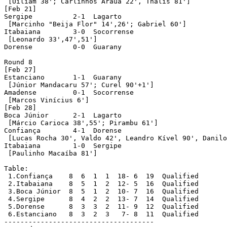
 [Uiliam 38'; Carlinhos Arauá 22', Thalis 81']

[Feb 21]

Sergipe		 2-1  Lagarto				att: 1.743

 [Marcinho "Beija Flor" 14',26'; Gabriel 60']

Itabaiana	 3-0  Socorrense			att: 1.602

 [Leonardo 33',47',51']

Dorense		 0-0  Guarany				att: 362

Round 8

[Feb 27]

Estanciano	 1-1  Guarany				att: 336

 [Júnior Mandacaru 57'; Curel 90'+1']

Amadense	 0-1  Socorrense			att: 61

 [Marcos Vinícius 6']

[Feb 28]

Boca Júnior	 2-1  Lagarto				att: 151

 [Márcio Carioca 38',55'; Pirambu 61']

Confiança	 4-1  Dorense				att: 1.337

 [Lucas Rocha 30', Valdo 42', Leandro Kível 90', Danilo
Itabaiana	 1-0  Sergipe				att: 3.682

 [Paulinho Macaíba 81']

Table:

 1.Confiança  	8  6  1  1  18- 6  19  Qualified

 2.Itabaiana  	8  5  1  2  12- 5  16  Qualified

 3.Boca Júnior  8  5  1  2  10- 7  16  Qualified

 4.Sergipe  	8  4  2  2  13- 7  14  Qualified

 5.Dorense  	8  3  3  2  11- 9  12  Qualified

 6.Estanciano  	8  3  2  3   7- 8  11  Qualified

-------------------------------------  
