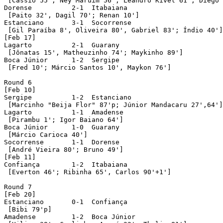
 [Cássio 55'; Ney Maruim 56', Leandro Kível 61', Diego 
Dorense		 2-1  Itabaiana				att: 951

 [Paito 32', Dagil 70'; Renan 10']

Estanciano	 3-1  Socorrense			att: 142

 [Gil Paraíba 8', Oliveira 80', Gabriel 83'; Índio 40']

[Feb 17]

Lagarto		 2-1  Guarany				att: 40

 [Jônatas 15', Matheuzinho 74'; Maykinho 89']

Boca Júnior	 1-2  Sergipe				att: 801

 [Fred 10'; Márcio Santos 10', Maykon 76']

Round 6

[Feb 10]

Sergipe		 1-2  Estanciano			att: 1.597

 [Marcinho "Beija Flor" 87'p; Júnior Mandacaru 27',64']

Lagarto		 1-1  Amadense				att: 55

 [Pirambu 1'; Igor Baiano 64']

Boca Júnior	 1-0  Guarany				att: 20

 [Márcio Carioca 40']

Socorrense	 1-1  Dorense				att: 232

 [André Vieira 80'; Bruno 49']

[Feb 11]

Confiança	 1-2  Itabaiana				att: 2.940

 [Everton 46'; Ribinha 65', Carlos 90'+1']

Round 7

[Feb 20]

Estanciano	 0-1  Confiança				att: 717

 [Bibi 79'p]

Amadense	 1-2  Boca Júnior			att: 140
