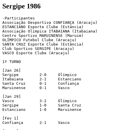
Sergipe 1986
-Participantes

Associação Desportiva CONFIANÇA (Aracaju)

ESTANCIANO Esporte Clube (Estância)

Associação Olímpica ITABAIANA (Itabaiana)

Centro Sportivo MARUINENSE (Maruim)

OLÍMPICO Futebol Clube (Aracaju)

SANTA CRUZ Esporte Clube (Estância)

Club Sportivo SERGIPE (Aracaju)

VASCO Esporte Clube (Aracaju)

1º TURNO

[Jan 26]

Sergipe		2-0	Olímpico

Itabaiana	2-1	Estanciano

Santa Cruz	0-1	Confiança

Maruinense	0-1	Vasco

[Jan 29]

Vasco		3-2	Olímpico

Sergipe		1-0	Santa Cruz

Estanciano	1-0	Maruinense

[Fev 1]

Confiança	2-1	Vasco
