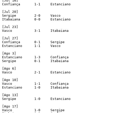
[Jul 16]

Confiança	1-1	Estanciano

[Jul 20]

Sergipe		2-0	Vasco

Itabaiana	0-0	Estanciano

[Jul 23]

Vasco		3-1	Itabaiana

[Jul 27]

Confiança	0-1	Sergipe

Estanciano	1-1	Vasco

[Ago 3]

Estanciano	1-3	Confiança

Sergipe		0-1	Itabaiana

[Ago 6]

Vasco		2-1	Estanciano

[Ago 10]

Vasco 		1-1	Confiança

Estanciano	1-0	Itabaiana

[Ago 13]

Sergipe		1-0	Estanciano

[Ago 17]

Vasco		1-0	Sergipe
