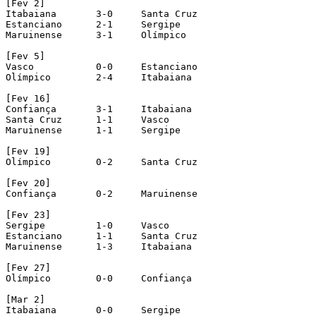
[Fev 2]

Itabaiana	3-0	Santa Cruz

Estanciano	2-1	Sergipe

Maruinense	3-1	Olímpico

[Fev 5]

Vasco		0-0	Estanciano

Olímpico	2-4	Itabaiana

[Fev 16]

Confiança	3-1	Itabaiana

Santa Cruz	1-1	Vasco

Maruinense	1-1	Sergipe

[Fev 19]

Olímpico	0-2	Santa Cruz

[Fev 20]

Confiança	0-2	Maruinense

[Fev 23]

Sergipe		1-0	Vasco

Estanciano	1-1	Santa Cruz

Maruinense	1-3	Itabaiana

[Fev 27]

Olímpico	0-0	Confiança

[Mar 2]

Itabaiana	0-0	Sergipe
