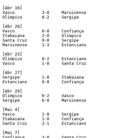
[Abr 16]

Vasco		3-0	Maruinense

Olímpico	0-2	Sergipe

[Abr 20]

Vasco		0-0	Confiança

Itabaiana	2-0	Olímpico

Santa Cruz	0-0	Sergipe

Maruinense	1-3	Estanciano

[Abr 23]

Olímpico	0-2	Estanciano

Vasco		1-0	Santa Cruz

[Abr 27]

Sergipe		1-0	Itabaiana

Estanciano	0-0	Confiança

[Abr 29]

Olímpico	0-2	Vasco

Sergipe		0-0	Maruinense

[Mai 4]

Vasco		1-0	Sergipe

Itabaiana	1-0	Confiança

Santa Cruz	2-1	Estanciano

[Mai 7]

Confiança	3-0	Santa Cruz
