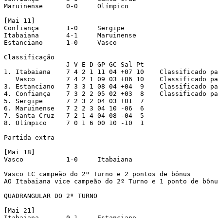
Maruinense	0-0	Olímpico

[Mai 11]

Confiança	1-0	Sergipe

Itabaiana	4-1	Maruinense

Estanciano	1-0	Vasco

Classificação

		J V E D GP GC Sal Pt

1. Itabaiana	7 4 2 1 11 04 +07 10	Classificado para o Quadrangular

   Vasco	7 4 2 1 09 03 +06 10	Classificado para o Quadrangular

3. Estanciano	7 3 3 1 08 04 +04  9	Classificado para o Quadrangular

4. Confiança	7 3 2 2 05 02 +03  8 	Classificado para o Quadrangular

5. Sergipe	7 2 3 2 04 03 +01  7

6. Maruinense	7 2 2 3 04 10 -06  6

7. Santa Cruz	7 2 1 4 04 08 -04  5

8. Olímpico	7 0 1 6 00 10 -10  1

Partida extra

[Mai 18]

Vasco		1-0	Itabaiana

Vasco EC campeão do 2º Turno e 2 pontos de bônus

AO Itabaiana vice campeão do 2º Turno e 1 ponto de bônu
QUADRANGULAR DO 2º TURNO

[Mai 21]

Itabaiana	0-1	Estanciano
