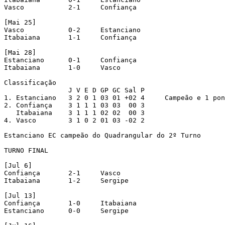
Vasco		2-1	Confiança

[Mai 25]

Vasco		0-2	Estanciano

Itabaiana	1-1	Confiança

[Mai 28]

Estanciano	0-1	Confiança

Itabaiana	1-0	Vasco

Classificação

		J V E D GP GC Sal P

1. Estanciano	3 2 0 1 03 01 +02 4	Campeão e 1 ponto de bônus

2. Confiança	3 1 1 1 03 03  00 3

   Itabaiana	3 1 1 1 02 02  00 3

4. Vasco	3 1 0 2 01 03 -02 2

Estanciano EC campeão do Quadrangular do 2º Turno

TURNO FINAL

[Jul 6]

Confiança	2-1	Vasco

Itabaiana	1-2	Sergipe

[Jul 13]

Confiança	1-0	Itabaiana

Estanciano	0-0	Sergipe
