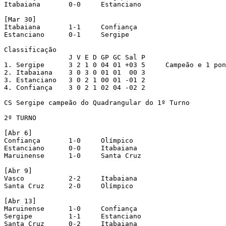
Itabaiana	0-0	Estanciano

[Mar 30]

Itabaiana	1-1	Confiança

Estanciano	0-1	Sergipe

Classificação

		J V E D GP GC Sal P

1. Sergipe	3 2 1 0 04 01 +03 5	Campeão e 1 ponto de bônus

2. Itabaiana	3 0 3 0 01 01  00 3

3. Estanciano	3 0 2 1 00 01 -01 2

4. Confiança	3 0 2 1 02 04 -02 2

CS Sergipe campeão do Quadrangular do 1º Turno

2º TURNO

[Abr 6]

Confiança	1-0	Olímpico

Estanciano	0-0	Itabaiana

Maruinense	1-0	Santa Cruz

[Abr 9]

Vasco		2-2	Itabaiana

Santa Cruz	2-0	Olímpico

[Abr 13]

Maruinense	1-0	Confiança

Sergipe		1-1	Estanciano

Santa Cruz	0-2	Itabaiana
