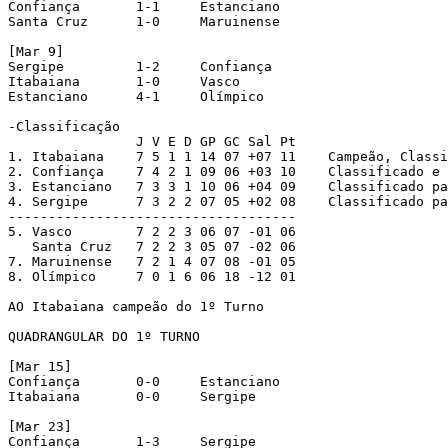
Confiança	1-1	Estanciano

Santa Cruz	1-0	Maruinense

[Mar 9]

Sergipe		1-2	Confiança

Itabaiana	1-0	Vasco

Estanciano	4-1	Olímpico

-Classificação

		J V E D GP GC Sal Pt

1. Itabaiana	7 5 1 1 14 07 +07 11	Campeão, Classificado e 2 pontos de bônus

2. Confiança	7 4 2 1 09 06 +03 10	Classificado e 1 ponto de bônus

3. Estanciano	7 3 3 1 10 06 +04 09	Classificado para o Quadrangular

4. Sergipe	7 3 2 2 07 05 +02 08	Classificado para o Quadrangular

------------------------------------

5. Vasco	7 2 2 3 06 07 -01 06

   Santa Cruz	7 2 2 3 05 07 -02 06

7. Maruinense	7 2 1 4 07 08 -01 05

8. Olímpico	7 0 1 6 06 18 -12 01

AO Itabaiana campeão do 1º Turno

QUADRANGULAR DO 1º TURNO

[Mar 15]

Confiança	0-0	Estanciano

Itabaiana	0-0	Sergipe

[Mar 23]

Confiança	1-3	Sergipe
