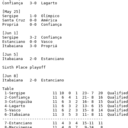
Confiança   3-0  Lagarto

[May 25]

Sergipe     1-0  Olímpico

Santa Cruz  0-0  América

Propriá     0-0  Confiança

[Jun 1]

Sergipe     3-2  Confiança

Estanciano  0-0  Vasco       

Itabaiana   3-0  Propriá

[Jun 5]

Itabaiana   2-0  Estanciano

Sixth Place playoff

[Jun 8]

Itabaiana   2-0  Estanciano

Table

 1-Sergipe            11 10  0  1  23- 7  20  Qualified
 2-Confiança          11  6  4  1  21- 8  16  Qualified

 3-Cotinguiba         11  6  3  2  16- 8  15  Qualified

 4-Lagarto            11  6  3  2  13- 6  15  Qualified

 5-Vasco              11  6  2  3  15- 8  14  Qualified

 6-Itabaiana          11  3  5  3  11- 8  11  Qualified

--------------------------------------------

 7-Estanciano         11  4  3  4  15-11  11

 8-Maruinense         11  4  0  7   9-24   8
