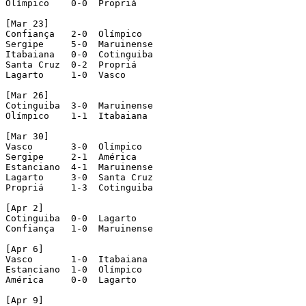
Olímpico    0-0  Propriá

[Mar 23]

Confiança   2-0  Olímpico

Sergipe     5-0  Maruinense

Itabaiana   0-0  Cotinguiba

Santa Cruz  0-2  Propriá

Lagarto     1-0  Vasco

[Mar 26]

Cotinguiba  3-0  Maruinense

Olímpico    1-1  Itabaiana

[Mar 30]

Vasco       3-0  Olímpico

Sergipe     2-1  América

Estanciano  4-1  Maruinense

Lagarto     3-0  Santa Cruz

Propriá     1-3  Cotinguiba

[Apr 2]

Cotinguiba  0-0  Lagarto

Confiança   1-0  Maruinense

[Apr 6]

Vasco       1-0  Itabaiana

Estanciano  1-0  Olímpico

América     0-0  Lagarto

[Apr 9]
