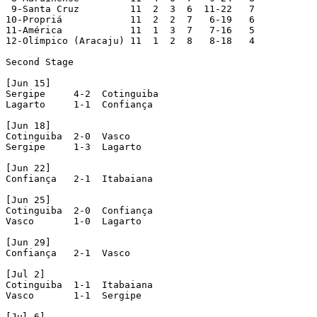
 9-Santa Cruz         11  2  3  6  11-22   7

10-Propriá            11  2  2  7   6-19   6

11-América            11  1  3  7   7-16   5

12-Olímpico (Aracaju) 11  1  2  8   8-18   4

Second Stage

[Jun 15]

Sergipe     4-2  Cotinguiba

Lagarto     1-1  Confiança

[Jun 18]

Cotinguiba  2-0  Vasco

Sergipe     1-3  Lagarto

[Jun 22]

Confiança   2-1  Itabaiana

[Jun 25]

Cotinguiba  2-0  Confiança

Vasco       1-0  Lagarto

[Jun 29]

Confiança   2-1  Vasco

[Jul 2]

Cotinguiba  1-1  Itabaiana

Vasco       1-1  Sergipe

[Jul 6]
