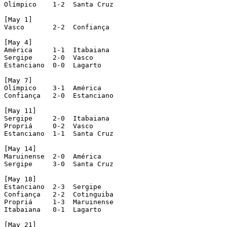
Olímpico    1-2  Santa Cruz

[May 1]

Vasco       2-2  Confiança

[May 4]

América     1-1  Itabaiana

Sergipe     2-0  Vasco

Estanciano  0-0  Lagarto

[May 7]

Olímpico    3-1  América

Confiança   2-0  Estanciano

[May 11]

Sergipe     2-0  Itabaiana

Propriá     0-2  Vasco

Estanciano  1-1  Santa Cruz

[May 14]

Maruinense  2-0  América

Sergipe     3-0  Santa Cruz

[May 18]

Estanciano  2-3  Sergipe

Confiança   2-2  Cotinguiba

Propriá     1-3  Maruinense

Itabaiana   0-1  Lagarto

[May 21]
