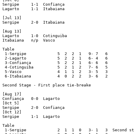
Sergipe     1-1  Confiança

Lagarto     1-1  Itabaiana

[Jul 13]

Sergipe     2-0  Itabaiana

[Aug 13]

Lagarto     1-0  Cotinguiba

Itabaiana   n/p  Vasco

Table

 1-Sergipe             5  2  2  1   9- 7   6

 2-Lagarto             5  2  2  1   6- 4   6

 3-Confiança           5  2  2  1   6- 6   6

 4-Cotinguiba          5  2  1  2   7- 6   5

 5-Vasco               4  1  1  2   3- 5   3

 6-Itabaiana           4  0  2  2   3- 6   2

Second Stage - First place tie-breake

[Aug 17]

Confiança   0-0  Lagarto

[Oct 5]

Sergipe     2-0  Confiança

[Oct 12]

Sergipe     1-1  Lagarto

Table

 1-Sergipe             2  1  1  0   3- 1   3  Second st