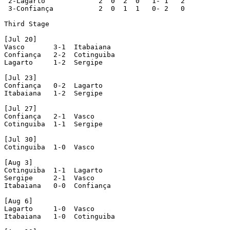
 2-Lagarto             2  0  2  0   1- 1   2

 3-Confiança           2  0  1  1   0- 2   0

Third Stage

[Jul 20]

Vasco       3-1  Itabaiana

Confiança   2-2  Cotinguiba

Lagarto     1-2  Sergipe

[Jul 23]

Confiança   0-2  Lagarto

Itabaiana   1-2  Sergipe

[Jul 27]

Confiança   2-1  Vasco

Cotinguiba  1-1  Sergipe

[Jul 30]

Cotinguiba  1-0  Vasco

[Aug 3]

Cotinguiba  1-1  Lagarto

Sergipe     2-1  Vasco

Itabaiana   0-0  Confiança

[Aug 6]

Lagarto     1-0  Vasco

Itabaiana   1-0  Cotinguiba
