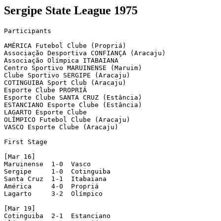
Sergipe State League 1975
Participants

AMÉRICA Futebol Clube (Propriá)

Associação Desportiva CONFIANÇA (Aracaju)

Associação Olímpica ITABAIANA

Centro Sportivo MARUINENSE (Maruim)

Clube Sportivo SERGIPE (Aracaju)

COTINGUIBA Sport Club (Aracaju)

Esporte Clube PROPRIÁ

Esporte Clube SANTA CRUZ (Estância)

ESTANCIANO Esporte Clube (Estância)

LAGARTO Esporte Clube

OLÍMPICO Futebol Clube (Aracaju)

VASCO Esporte Clube (Aracaju)

First Stage

[Mar 16]

Maruinense  1-0  Vasco

Sergipe     1-0  Cotinguiba

Santa Cruz  1-1  Itabaiana

América     4-0  Propriá

Lagarto     3-2  Olímpico

[Mar 19]

Cotinguiba  2-1  Estanciano
