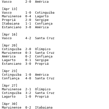
Vasco       2-0  América

[Apr 13]

Vasco       1-0  Cotinguiba

Maruinense  0-4  Lagarto

Propriá     2-0  Sergipe

Itabaiana   1-1  Confiança

Estanciano  3-0  América

[Apr 16]

Vasco       4-2  Santa Cruz

[Apr 20]

Cotinguiba  2-0  Olímpico

Maruinense  0-3  Santa Cruz

América     0-2  Confiança

Lagarto     0-1  Sergipe

Estanciano  3-0  Propriá

[Apr 23]

Cotinguiba  1-0  América

Confiança   4-0  Santa Cruz

[Apr 27]

Maruinense  2-1  Olímpico

Cotinguiba  3-2  Santa Cruz

Lagarto     1-0  Propriá

[Apr 30]

Maruinense  0-2  Itabaiana
