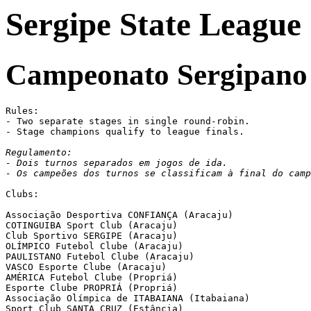
Sergipe State League
Campeonato Sergipano
Rules:

- Two separate stages in single round-robin.

- Stage champions qualify to league finals.

Regulamento:

- Dois turnos separados em jogos de ida.

- Os campeões dos turnos se classificam à final do camp
Clubs:

Associação Desportiva CONFIANÇA (Aracaju)

COTINGUIBA Sport Club (Aracaju)

Club Sportivo SERGIPE (Aracaju)

OLÍMPICO Futebol Clube (Aracaju)

PAULISTANO Futebol Clube (Aracaju)

VASCO Esporte Clube (Aracaju)

AMÉRICA Futebol Clube (Propriá)

Esporte Clube PROPRIÁ (Propriá)

Associação Olímpica de ITABAIANA (Itabaiana)

Sport Club SANTA CRUZ (Estância)
