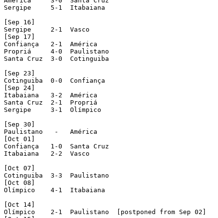
América     3-0  Santa Cruz

Sergipe     5-1  Itabaiana

[Sep 16]

Sergipe     2-1  Vasco

[Sep 17]

Confiança   2-1  América

Propriá     4-0  Paulistano

Santa Cruz  3-0  Cotinguiba

[Sep 23]

Cotinguiba  0-0  Confiança

[Sep 24]

Itabaiana   3-2  América

Santa Cruz  2-1  Propriá

Sergipe     3-1  Olímpico

[Sep 30]

Paulistano   -   América

[Oct 01]

Confiança   1-0  Santa Cruz

Itabaiana   2-2  Vasco

[Oct 07]

Cotinguiba  3-3  Paulistano

[Oct 08]

Olímpico    4-1  Itabaiana

[Oct 14]

Olímpico    2-1  Paulistano  [postponed from Sep 02]
