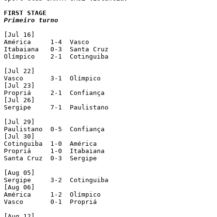
Primeiro turno
[Jul 16]

América     1-4  Vasco

Itabaiana   0-3  Santa Cruz

Olímpico    2-1  Cotinguiba

[Jul 22]

Vasco       3-1  Olímpico

[Jul 23]

Propriá     2-1  Confiança

[Jul 26]

Sergipe     7-1  Paulistano

[Jul 29]

Paulistano  0-5  Confiança

[Jul 30]

Cotinguiba  1-0  América

Propriá     1-0  Itabaiana

Santa Cruz  0-3  Sergipe

[Aug 05]

Sergipe     3-2  Cotinguiba

[Aug 06]

América     1-2  Olímpico

Vasco       0-1  Propriá

[Aug 12]
