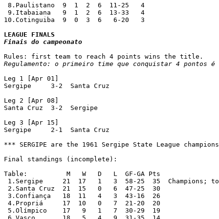
 8.Paulistano  9  1  2  6  11-25   4

 9.Itabaiana   9  1  2  6  13-33   4

10.Cotinguiba  9  0  3  6   6-20   3

Finais do campeonato
Regulamento: o primeiro time que conquistar 4 pontos é 
Leg 1 [Apr 01]

Sergipe     3-2  Santa Cruz

Leg 2 [Apr 08]

Santa Cruz  3-2  Sergipe

Leg 3 [Apr 15]

Sergipe     2-1  Santa Cruz

*** SERGIPE are the 1961 Sergipe State League champions
Final standings (incomplete):

Table:          M   W   D   L  GF-GA Pts

 1.Sergipe     21  17   1   3  58-25  35  Champions; to
 2.Santa Cruz  21  15   0   6  47-25  30

 3.Confiança   18  11   4   3  43-16  26

 4.Propriá     17  10   0   7  21-20  20

 5.Olímpico    17   9   1   7  30-29  19

 6.Vasco       18   5   4   9  31-35  14
