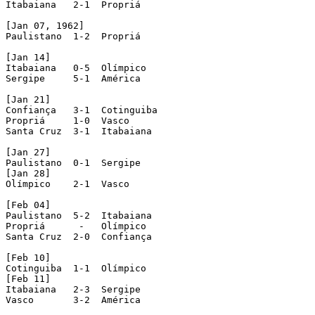
Itabaiana   2-1  Propriá

[Jan 07, 1962]

Paulistano  1-2  Propriá

[Jan 14]

Itabaiana   0-5  Olímpico

Sergipe     5-1  América

[Jan 21]

Confiança   3-1  Cotinguiba

Propriá     1-0  Vasco

Santa Cruz  3-1  Itabaiana

[Jan 27]

Paulistano  0-1  Sergipe

[Jan 28]

Olímpico    2-1  Vasco

[Feb 04]

Paulistano  5-2  Itabaiana

Propriá      -   Olímpico

Santa Cruz  2-0  Confiança

[Feb 10]

Cotinguiba  1-1  Olímpico

[Feb 11]

Itabaiana   2-3  Sergipe

Vasco       3-2  América
