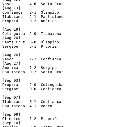
Vasco       4-6  Santa Cruz

[Aug 13]

Confiança   2-1  Olímpico

Itabaiana   2-1  Paulistano

Propriá     0-2  América

[Aug 19]

Cotinguiba  2-0  Itabaiana

[Aug 20]

Santa Cruz  3-0  Olímpico

Sergipe     5-1  Propriá

[Aug 26]

Vasco       1-2  Confiança

[Aug 27]

América     1-2  Sergipe

Paulistano  0-2  Santa Cruz

[Sep 03]

Propriá     2-0  Cotinguiba

Sergipe     0-0  Confiança

[Sep 07]

Itabaiana   0-1  Confiança

Paulistano  4-1  Vasco

[Sep 09]

Olímpico    1-2  Propriá

[Sep 10]
