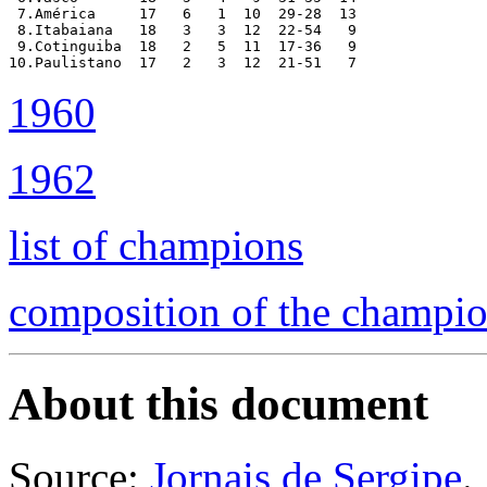
 7.América     17   6   1  10  29-28  13

 8.Itabaiana   18   3   3  12  22-54   9

 9.Cotinguiba  18   2   5  11  17-36   9

1960
1962
list of champions
composition of the champi
About this document
Source:
Jornais de Sergipe
.