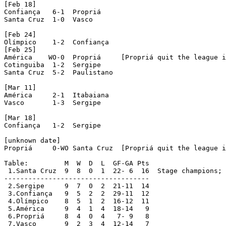
[Feb 18]

Confiança   6-1  Propriá

Santa Cruz  1-0  Vasco

[Feb 24]

Olímpico    1-2  Confiança

[Feb 25]

América    WO-0  Propriá     [Propriá quit the league i
Cotinguiba  1-2  Sergipe

Santa Cruz  5-2  Paulistano

[Mar 11]

América     2-1  Itabaiana

Vasco       1-3  Sergipe

[Mar 18]

Confiança   1-2  Sergipe

[unknown date]

Propriá     0-WO Santa Cruz  [Propriá quit the league i
Table:         M  W  D  L  GF-GA Pts

 1.Santa Cruz  9  8  0  1  22- 6  16  Stage champions; 
------------------------------------

 2.Sergipe     9  7  0  2  21-11  14

 3.Confiança   9  5  2  2  29-11  12

 4.Olímpico    8  5  1  2  16-12  11

 5.América     9  4  1  4  18-14   9

 6.Propriá     8  4  0  4   7- 9   8

 7.Vasco       9  2  3  4  12-14   7
