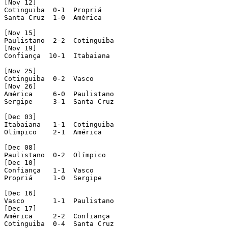
[Nov 12]

Cotinguiba  0-1  Propriá

Santa Cruz  1-0  América

[Nov 15]

Paulistano  2-2  Cotinguiba

[Nov 19]

Confiança  10-1  Itabaiana

[Nov 25]

Cotinguiba  0-2  Vasco

[Nov 26]

América     6-0  Paulistano

Sergipe     3-1  Santa Cruz

[Dec 03]

Itabaiana   1-1  Cotinguiba

Olímpico    2-1  América

[Dec 08]

Paulistano  0-2  Olímpico

[Dec 10]

Confiança   1-1  Vasco

Propriá     1-0  Sergipe

[Dec 16]

Vasco       1-1  Paulistano

[Dec 17]

América     2-2  Confiança

Cotinguiba  0-4  Santa Cruz
