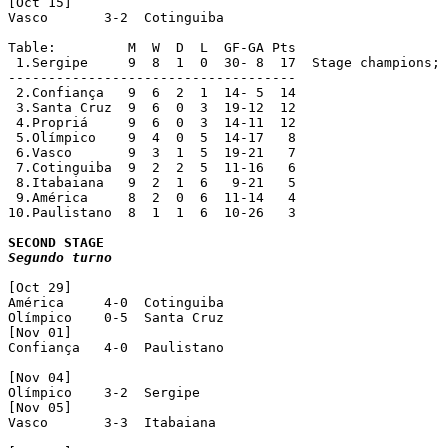
[Oct 15]

Vasco       3-2  Cotinguiba

Table:         M  W  D  L  GF-GA Pts

 1.Sergipe     9  8  1  0  30- 8  17  Stage champions; 
------------------------------------

 2.Confiança   9  6  2  1  14- 5  14

 3.Santa Cruz  9  6  0  3  19-12  12

 4.Propriá     9  6  0  3  14-11  12

 5.Olímpico    9  4  0  5  14-17   8

 6.Vasco       9  3  1  5  19-21   7

 7.Cotinguiba  9  2  2  5  11-16   6

 8.Itabaiana   9  2  1  6   9-21   5

 9.América     8  2  0  6  11-14   4

10.Paulistano  8  1  1  6  10-26   3

Segundo turno
[Oct 29]

América     4-0  Cotinguiba

Olímpico    0-5  Santa Cruz

[Nov 01]

Confiança   4-0  Paulistano

[Nov 04]

Olímpico    3-2  Sergipe

[Nov 05]

Vasco       3-3  Itabaiana
