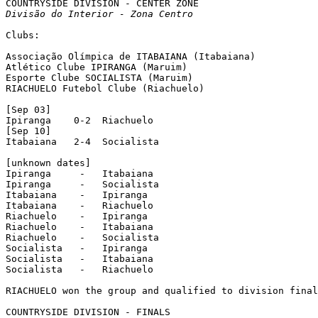
Divisão do Interior - Zona Centro
Clubs:

Associação Olímpica de ITABAIANA (Itabaiana)

Atlético Clube IPIRANGA (Maruim)

Esporte Clube SOCIALISTA (Maruim)

RIACHUELO Futebol Clube (Riachuelo)

[Sep 03]

Ipiranga    0-2  Riachuelo

[Sep 10]

Itabaiana   2-4  Socialista

[unknown dates]

Ipiranga     -   Itabaiana

Ipiranga     -   Socialista

Itabaiana    -   Ipiranga

Itabaiana    -   Riachuelo

Riachuelo    -   Ipiranga

Riachuelo    -   Itabaiana

Riachuelo    -   Socialista

Socialista   -   Ipiranga

Socialista   -   Itabaiana

Socialista   -   Riachuelo

RIACHUELO won the group and qualified to division final