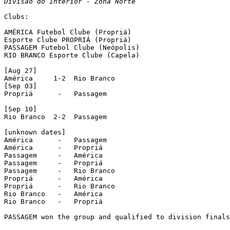
Divisão do Interior - Zona Norte
Clubs:

AMÉRICA Futebol Clube (Propriá)

Esporte Clube PROPRIÁ (Propriá)

PASSAGEM Futebol Clube (Neópolis)

RIO BRANCO Esporte Clube (Capela)

[Aug 27]

América     1-2  Rio Branco

[Sep 03]

Propriá      -   Passagem

[Sep 10]

Rio Branco  2-2  Passagem

[unknown dates]

América      -   Passagem

América      -   Propriá

Passagem     -   América

Passagem     -   Propriá

Passagem     -   Rio Branco

Propriá      -   América

Propriá      -   Rio Branco

Rio Branco   -   América

Rio Branco   -   Propriá

PASSAGEM won the group and qualified to division finals