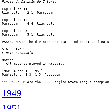
Finais da Divisão do Interior
Leg 1 [Feb 11]

Riachuelo    2-1  Passagem

Leg 2 [Feb 18]

Passagem     4-4  Riachuelo

Leg 3 [Feb 25]

Passagem     5-1  Riachuelo

PASSAGEM won the division and qualified to state finals
STATE FINALS
Finais estaduais
Notes:

- All matches played in Aracaju.

[Mar 04 and 11, 1951]

Paulistano  1-3  1-5  Passagem

1949
1951