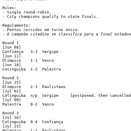
Rules:

- Single round-robin.

- City champions qualify to state finals.

Regulamento:

- Pontos corridos em turno único.

- O campeão citadino se classifica para a final estadua
Round 1

[Jun 08]

Confiança   3-3  Sergipe     

[Jun 11]

Olímpico    1-1  Vasco       

[Jun 18]

Cotinguiba  1-2  Palestra    

Round 2

[Jun 25]

Olímpico    2-3  Paulistano  

[Jul 02]

Cotinguiba  n/p  Sergipe     [postponed, then cancelled
[Jul 09]

Palestra    0-2  Vasco       

Round 3

[Jul 16]

Cotinguiba  0-4  Confiança   

[Jul 23]

Palestra    1-1  Paulistano  
