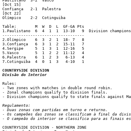
Paulistano  3-2  Vasco       

[Oct 15]

Confiança   2-1  Palestra    

[Oct 22]

Olímpico    2-2  Cotinguiba  

Table:        M  W  D  L  GF-GA Pts

1.Paulistano  6  4  1  1  13-10   9  Division champions
-----------------------------------

2.Olímpico    6  3  2  1  18- 7   8

3.Confiança   6  3  1  2  15-11   7

4.Sergipe     5  1  3  1  12-16   5

5.Vasco       5  1  2  2  11-12   4

6.Palestra    6  1  2  3   6-13   4

7.Cotinguiba  4  0  1  3   4-10   1

Divisão do Interior
Rules:

- Two zones with matches in double round robin.

- Zonal champions qualify to division finals.

- Division champions qualify to state finals against Ma
Regulamento:

- Duas zonas com partidas em turno e returno.

- Os campeões das zonas se classificam à final da divis
- O campeão do interior se classifica para as finais es