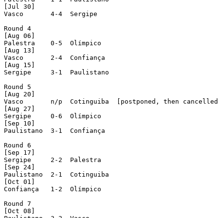
[Jul 30]

Vasco       4-4  Sergipe     

Round 4

[Aug 06]

Palestra    0-5  Olímpico    

[Aug 13]

Vasco       2-4  Confiança   

[Aug 15]

Sergipe     3-1  Paulistano  

Round 5

[Aug 20]

Vasco       n/p  Cotinguiba  [postponed, then cancelled
[Aug 27]

Sergipe     0-6  Olímpico    

[Sep 10]

Paulistano  3-1  Confiança   

Round 6

[Sep 17]

Sergipe     2-2  Palestra    

[Sep 24]

Paulistano  2-1  Cotinguiba  

[Oct 01]

Confiança   1-2  Olímpico    

Round 7

[Oct 08]
