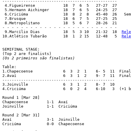
-------------------------------------------------

 4.Figueirense		  18  7  6  5   27-27  27

 5.Hermann Aichinger      18  7  6  5   24-25  27

 6.Criciúma		  18  8  2  8   45-40  26   Semifinalists; +1 bp

 7.Brusque		  18  6  7  5   27-25  25

 8.Metropolitano	  18  5  6  7   28-26  21

- - - - - - - - - - - - - - - - - - - - - - - - -

 9.Marcílio Dias	  18  5  3 10   21-32  18  
Rele
10.Atlético Tubarão	  18  1  2 15   12-48   5  
Rele
SEMIFINAL STAGE:

(Os 2 primeiros são finalistas)
Table:

1.Chapecoense		  6  3  2  1    6- 5  11  Finalists

2.Avaí			  6  3  1  2    9- 7  11  Finalists (+1 bp)

------------------------------------------------

3.Joinville		  6  3  1  2    8- 7  10

4.Criciúma		  6  0  2  4	6-10   3  (+1 bp)

Round 1 [Mar 28]

Chapecoense	   1-1  Avaí

Joinville	   1-1  Criciúma

Round 2 [Mar 31]

Avaí 		   3-1  Joinville

Criciúma	   0-0  Chapecoense
