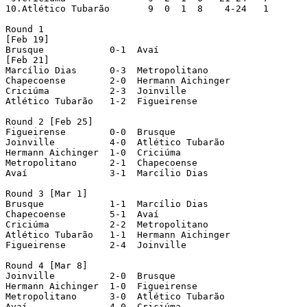
10.Atlético Tubarão	  9  0  1  8    4-24   1

Round 1

[Feb 19]

Brusque		   0-1  Avaí

[Feb 21]

Marcílio Dias	   0-3  Metropolitano

Chapecoense	   2-0  Hermann Aichinger

Criciúma	   2-3  Joinville

Atlético Tubarão   1-2  Figueirense

Round 2 [Feb 25]

Figueirense	   0-0  Brusque

Joinville	   4-0  Atlético Tubarão

Hermann Aichinger  1-0  Criciúma

Metropolitano	   2-1  Chapecoense

Avaí		   3-1  Marcílio Dias

Round 3 [Mar 1]

Brusque		   1-1  Marcílio Dias

Chapecoense	   5-1  Avaí

Criciúma	   2-2  Metropolitano

Atlético Tubarão   1-1  Hermann Aichinger

Figueirense	   2-4  Joinville

Round 4 [Mar 8]

Joinville	   2-0  Brusque

Hermann Aichinger  1-0  Figueirense

Metropolitano	   3-0  Atlético Tubarão

Avaí		   4-0  Criciúma
