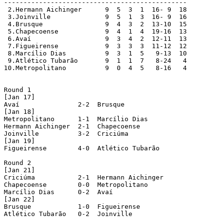
-----------------------------------------------

 2.Hermann Aichinger  	  9  5  3  1  16- 9  18

 3.Joinville		  9  5  1  3  16- 9  16

 4.Brusque		  9  4  3  2  13-10  15

 5.Chapecoense		  9  4  1  4  19-16  13

 6.Avaí			  9  3  4  2  12-11  13

 7.Figueirense	 	  9  3  3  3  11-12  12

 8.Marcílio Dias	  9  3  1  5   9-13  10

 9.Atlético Tubarão	  9  1  1  7   8-24   4

10.Metropolitano	  9  0  4  5   8-16   4

Round 1

[Jan 17]

Avaí		   2-2  Brusque

[Jan 18]

Metropolitano	   1-1  Marcílio Dias			(played in Timbó)

Hermann Aichinger  2-1  Chapecoense

Joinville	   3-2  Criciúma

[Jan 19]

Figueirense	   4-0  Atlético Tubarão

Round 2

[Jan 21]

Criciúma	   2-1  Hermann Aichinger

Chapecoense	   0-0  Metropolitano

Marcílio Dias	   0-2  Avaí

[Jan 22]

Brusque		   1-0  Figueirense

Atlético Tubarão   0-2  Joinville
