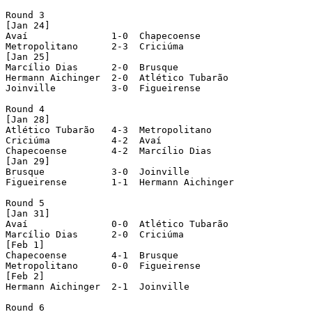
Round 3

[Jan 24]

Avaí		   1-0  Chapecoense

Metropolitano	   2-3  Criciúma			(played in Timbó)

[Jan 25]

Marcílio Dias	   2-0  Brusque

Hermann Aichinger  2-0  Atlético Tubarão

Joinville	   3-0  Figueirense

Round 4

[Jan 28]

Atlético Tubarão   4-3  Metropolitano

Criciúma	   4-2  Avaí

Chapecoense	   4-2  Marcílio Dias

[Jan 29]

Brusque		   3-0  Joinville

Figueirense	   1-1  Hermann Aichinger

Round 5

[Jan 31]

Avaí		   0-0  Atlético Tubarão

Marcílio Dias	   2-0  Criciúma

[Feb 1]

Chapecoense	   4-1  Brusque

Metropolitano	   0-0  Figueirense			(played in Timbó)

[Feb 2]

Hermann Aichinger  2-1  Joinville

Round 6
