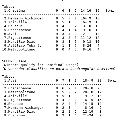
Table:

 1.Criciúma		  9  6  1  2  24-16  19   Semifinalists; +1 bp

-----------------------------------------------

 2.Hermann Aichinger  	  9  5  3  1  16- 9  18

 3.Joinville		  9  5  1  3  16- 9  16

 4.Brusque		  9  4  3  2  13-10  15

 5.Chapecoense		  9  4  1  4  19-16  13

 6.Avaí			  9  3  4  2  12-11  13

 7.Figueirense	 	  9  3  3  3  11-12  12

 8.Marcílio Dias	  9  3  1  5   9-13  10

 9.Atlético Tubarão	  9  1  1  7   8-24   4

10.Metropolitano	  9  0  4  5   8-16   4

SECOND STAGE:

(O vencedor classifica-se para o Quadrangular Semifinal
Table:

 1.Avaí			  9  7  1  1   18- 9  22   Semifinalists; +1 bp

------------------------------------------------

 2.Chapecoense		  9  6  2  1   20- 8  20

 3.Metropolitano	  9  5  2  2   20-10  17

 4.Joinville		  9  5  1  3   19-12  16

 5.Figueirense	 	  9  4  3  2   16-15  15

 6.Brusque		  9  2  4  3   14-15  10

 7.Hermann Aichinger      9  2  3  4    8-16   9

 8.Marcílio Dias	  9  2  2  5   12-19   8

 9.Criciúma		  9  2  1  6   21-24   7
