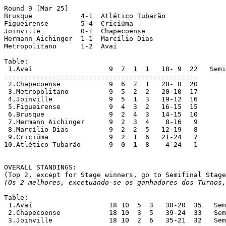
Round 9 [Mar 25]

Brusque		   4-1  Atlético Tubarão

Figueirense	   5-4  Criciúma

Joinville	   0-1  Chapecoense

Hermann Aichinger  1-1  Marcílio Dias

Metropolitano	   1-2  Avaí

Table:

 1.Avaí			  9  7  1  1   18- 9  22   Semifinalists; +1 bp

------------------------------------------------

 2.Chapecoense		  9  6  2  1   20- 8  20

 3.Metropolitano	  9  5  2  2   20-10  17

 4.Joinville		  9  5  1  3   19-12  16

 5.Figueirense	 	  9  4  3  2   16-15  15

 6.Brusque		  9  2  4  3   14-15  10

 7.Hermann Aichinger      9  2  3  4    8-16   9

 8.Marcílio Dias	  9  2  2  5   12-19   8

 9.Criciúma		  9  2  1  6   21-24   7

10.Atlético Tubarão	  9  0  1  8    4-24   1

OVERALL STANDINGS:

(Top 2, except for Stage winners, go to Semifinal Stage
(Os 2 melhores, excetuando-se os ganhadores dos Turnos
Table:

 1.Avaí			  18 10  5  3   30-20  35   Semifinalists; +1 bp

 2.Chapecoense		  18 10  3  5   39-24  33   Semifinalists

 3.Joinville		  18 10  2  6   35-21  32   Semifinalists
