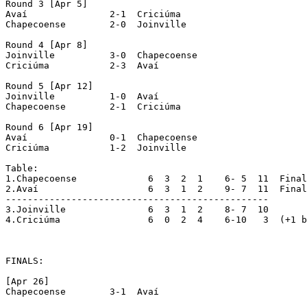
Round 3 [Apr 5]

Avaí		   2-1  Criciúma

Chapecoense	   2-0  Joinville

Round 4 [Apr 8]

Joinville	   3-0  Chapecoense

Criciúma	   2-3  Avaí

Round 5 [Apr 12]

Joinville	   1-0  Avaí

Chapecoense	   2-1  Criciúma

Round 6 [Apr 19]

Avaí		   0-1  Chapecoense

Criciúma	   1-2  Joinville

Table:

1.Chapecoense		  6  3  2  1    6- 5  11  Finalists

2.Avaí			  6  3  1  2    9- 7  11  Finalists (+1 bp)

------------------------------------------------

3.Joinville		  6  3  1  2    8- 7  10

4.Criciúma		  6  0  2  4	6-10   3  (+1 bp)

FINALS:

[Apr 26]

Chapecoense	   3-1  Avaí
