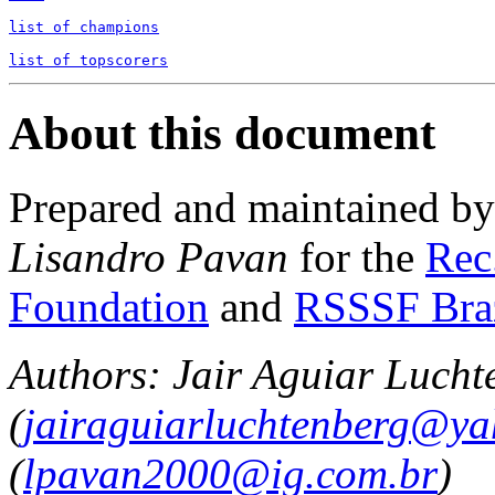
list of champions
list of topscorers
About this document
Prepared and maintained b
Lisandro Pavan
for the
Rec.
Foundation
and
RSSSF Bra
Authors: Jair Aguiar Lucht
(
jairaguiarluchtenberg@ya
(
lpavan2000@ig.com.br
)