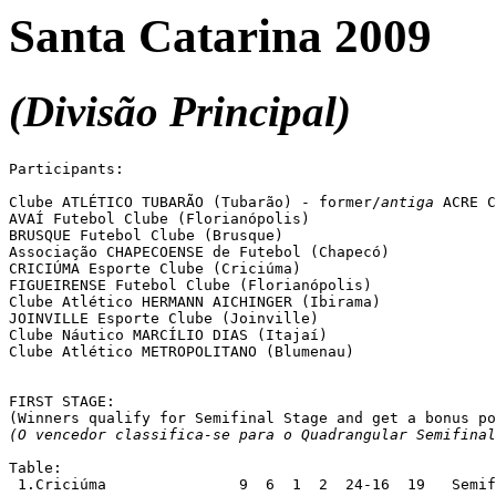
Santa Catarina 2009
(Divisão Principal)
Participants:

Clube ATLÉTICO TUBARÃO (Tubarão) - former/
antiga
 ACRE C
AVAÍ Futebol Clube (Florianópolis)

BRUSQUE Futebol Clube (Brusque)

Associação CHAPECOENSE de Futebol (Chapecó)

CRICIÚMA Esporte Clube (Criciúma)

FIGUEIRENSE Futebol Clube (Florianópolis)

Clube Atlético HERMANN AICHINGER (Ibirama)

JOINVILLE Esporte Clube (Joinville)

Clube Náutico MARCÍLIO DIAS (Itajaí)

Clube Atlético METROPOLITANO (Blumenau)

FIRST STAGE:

(O vencedor classifica-se para o Quadrangular Semifinal
Table:

 1.Criciúma		  9  6  1  2  24-16  19   Semifinalists; +1 bp
