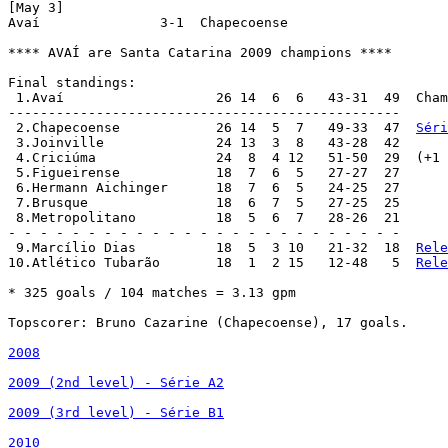
[May 3]

Avaí		   3-1  Chapecoense			(aet 3-0)

**** AVAÍ are Santa Catarina 2009 champions ****

Final standings:

 1.Avaí			  26 14  6  6   43-31  49  
-------------------------------------------------

 2.Chapecoense		  26 14  5  7   49-33  47  
Séri
 3.Joinville		  24 13  3  8   43-28  42

 4.Criciúma		  24  8  4 12   51-50  29  (+1 bp)

 5.Figueirense		  18  7  6  5   27-27  27

 6.Hermann Aichinger      18  7  6  5   24-25  27

 7.Brusque		  18  6  7  5   27-25  25

 8.Metropolitano	  18  5  6  7   28-26  21

- - - - - - - - - - - - - - - - - - - - - - - - -

 9.Marcílio Dias	  18  5  3 10   21-32  18  
Rele
10.Atlético Tubarão	  18  1  2 15   12-48   5  
Rele
* 325 goals / 104 matches = 3.13 gpm

Topscorer: Bruno Cazarine (Chapecoense), 17 goals.

2008
2009 (2nd level) - Série A2
2009 (3rd level) - Série B1
2010