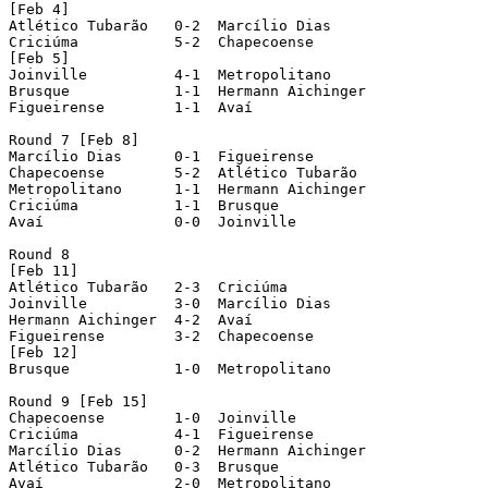
[Feb 4]

Atlético Tubarão   0-2  Marcílio Dias

Criciúma	   5-2  Chapecoense

[Feb 5]

Joinville	   4-1  Metropolitano

Brusque		   1-1  Hermann Aichinger

Figueirense	   1-1  Avaí

Round 7 [Feb 8]

Marcílio Dias	   0-1  Figueirense

Chapecoense	   5-2  Atlético Tubarão

Metropolitano	   1-1  Hermann Aichinger		(played in Jaraguá do Sul)

Criciúma	   1-1  Brusque

Avaí 		   0-0  Joinville

Round 8

[Feb 11]

Atlético Tubarão   2-3  Criciúma

Joinville	   3-0  Marcílio Dias

Hermann Aichinger  4-2  Avaí

Figueirense	   3-2  Chapecoense

[Feb 12]

Brusque		   1-0  Metropolitano

Round 9 [Feb 15]

Chapecoense	   1-0  Joinville

Criciúma	   4-1  Figueirense

Marcílio Dias	   0-2  Hermann Aichinger

Atlético Tubarão   0-3  Brusque

Avaí		   2-0  Metropolitano
