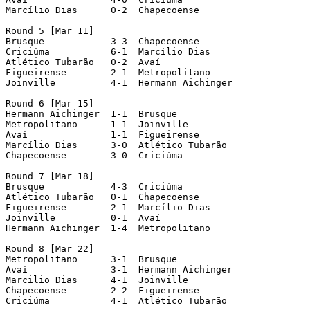
Marcílio Dias	   0-2  Chapecoense

Round 5 [Mar 11]

Brusque		   3-3  Chapecoense

Criciúma	   6-1  Marcílio Dias

Atlético Tubarão   0-2  Avaí

Figueirense	   2-1  Metropolitano

Joinville	   4-1  Hermann Aichinger

Round 6 [Mar 15]

Hermann Aichinger  1-1  Brusque

Metropolitano	   1-1  Joinville

Avaí		   1-1  Figueirense

Marcílio Dias	   3-0  Atlético Tubarão

Chapecoense	   3-0  Criciúma

Round 7 [Mar 18]

Brusque		   4-3  Criciúma

Atlético Tubarão   0-1  Chapecoense

Figueirense	   2-1  Marcílio Dias

Joinville	   0-1  Avaí

Hermann Aichinger  1-4  Metropolitano

Round 8 [Mar 22]

Metropolitano	   3-1  Brusque

Avaí		   3-1  Hermann Aichinger

Marcilio Dias	   4-1  Joinville

Chapecoense	   2-2  Figueirense

Criciúma	   4-1  Atlético Tubarão
