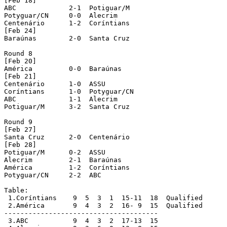
[Feb 18]

ABC		2-1  Potiguar/M

Potyguar/CN	0-0  Alecrim

Centenário	1-2  Coríntians

[Feb 24]

Baraúnas	2-0  Santa Cruz

Round 8

[Feb 20]

América		0-0  Baraúnas

[Feb 21]

Centenário	1-0  ASSU

Coríntians	1-0  Potyguar/CN

ABC		1-1  Alecrim

Potiguar/M	3-2  Santa Cruz

Round 9

[Feb 27]

Santa Cruz	2-0  Centenário

[Feb 28]

Potiguar/M	0-2  ASSU

Alecrim		2-1  Baraúnas

América		1-2  Coríntians

Potyguar/CN	2-2  ABC

Table:

 1.Coríntians 	 9  5  3  1  15-11  18  Qualified

 2.América 	 9  4  3  2  16- 9  15  Qualified

--------------------------------------

 3.ABC 		 9  4  3  2  17-13  15
