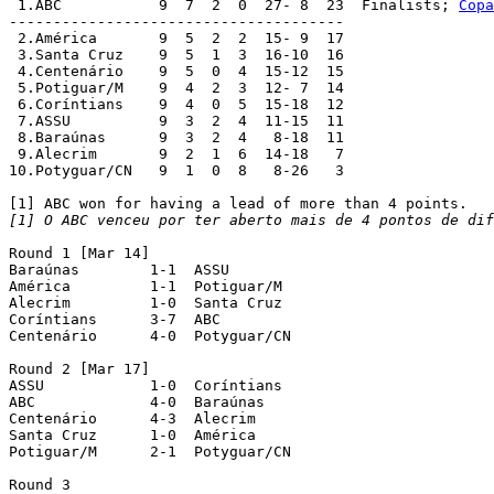
 1.ABC 		 9  7  2  0  27- 8  23  Finalists; 
Copa
--------------------------------------

 2.América 	 9  5  2  2  15- 9  17

 3.Santa Cruz 	 9  5  1  3  16-10  16

 4.Centenário 	 9  5  0  4  15-12  15

 5.Potiguar/M 	 9  4  2  3  12- 7  14

 6.Coríntians 	 9  4  0  5  15-18  12

 7.ASSU 	 9  3  2  4  11-15  11

 8.Baraúnas 	 9  3  2  4   8-18  11

 9.Alecrim 	 9  2  1  6  14-18   7

10.Potyguar/CN 	 9  1  0  8   8-26   3

[1] O ABC venceu por ter aberto mais de 4 pontos de dif
Round 1 [Mar 14]

Baraúnas	1-1  ASSU

América		1-1  Potiguar/M

Alecrim		1-0  Santa Cruz

Coríntians	3-7  ABC

Centenário	4-0  Potyguar/CN

Round 2 [Mar 17]

ASSU		1-0  Coríntians

ABC		4-0  Baraúnas

Centenário	4-3  Alecrim

Santa Cruz	1-0  América

Potiguar/M	2-1  Potyguar/CN

Round 3
