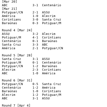
[Mar 20]

ABC		3-1  Centenário

[Mar 21]

Potyguar/CN	2-1  ASSU

América		1-0  Alecrim

Coríntians	3-0  Santa Cruz

Baraúnas	0-3  Potiguar/M

Round 4 [Mar 24]

ASSU		3-2  Alecrim

Potiguar/M	4-1  Coríntians

Centenário	0-1  Baraúnas

Santa Cruz	3-3  ABC

América		2-1  Potyguar/CN

Round 5 [Mar 28]

Santa Cruz	3-1  ASSU

Potiguar/M	0-1  Centenário

Potyguar/CN	1-2  Baraúnas

Alecrim		2-3  Coríntians

ABC		1-0  América

Round 6 [Mar 31]

Potyguar/CN	0-5  Santa Cruz

Centenário	1-2  América

Baraúnas	1-0  Coríntians

Alecrim		1-2  Potiguar/M

ABC		3-1  ASSU

Round 7 [Apr 4]
