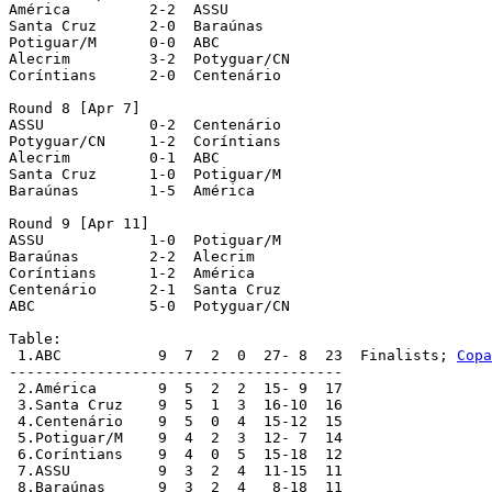
América		2-2  ASSU

Santa Cruz	2-0  Baraúnas

Potiguar/M	0-0  ABC

Alecrim		3-2  Potyguar/CN

Coríntians	2-0  Centenário

Round 8 [Apr 7]

ASSU		0-2  Centenário

Potyguar/CN	1-2  Coríntians

Alecrim		0-1  ABC

Santa Cruz	1-0  Potiguar/M

Baraúnas	1-5  América

Round 9 [Apr 11]

ASSU		1-0  Potiguar/M

Baraúnas	2-2  Alecrim

Coríntians	1-2  América

Centenário	2-1  Santa Cruz

ABC		5-0  Potyguar/CN

Table:

 1.ABC 		 9  7  2  0  27- 8  23  Finalists; 
Copa
--------------------------------------

 2.América 	 9  5  2  2  15- 9  17

 3.Santa Cruz 	 9  5  1  3  16-10  16

 4.Centenário 	 9  5  0  4  15-12  15

 5.Potiguar/M 	 9  4  2  3  12- 7  14

 6.Coríntians 	 9  4  0  5  15-18  12

 7.ASSU 	 9  3  2  4  11-15  11

 8.Baraúnas 	 9  3  2  4   8-18  11
