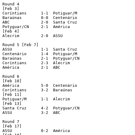
Round 4

[Feb 3]

Coríntians	1-1  Potiguar/M

Baraúnas	0-0  Centenário

ABC		2-0  Santa Cruz

Potyguar/CN	2-1  América

[Feb 4]

Alecrim		2-0  ASSU

Round 5 [Feb 7]

ASSU		1-1  Santa Cruz

Centenário	1-4  Potiguar/M

Baraúnas	2-1  Potyguar/CN

Coríntians	2-3  Alecrim

América		2-1  ABC

Round 6

[Feb 10]

América		5-0  Centenário

Coríntians	3-2  Baraúnas

[Feb 11]

Potiguar/M	1-1  Alecrim

[Feb 13]

Santa Cruz	4-2  Potyguar/CN

ASSU		3-2  ABC

Round 7

[Feb 17]

ASSU		0-2  América
