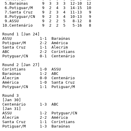
 5.Baraúnas 	 9  3  3  3  12-10  12

 6.Potiguar/M 	 9  2  4  3  14-15  10

 7.Santa Cruz 	 9  2  3  4  11-13   9

 8.Potyguar/CN 	 9  2  3  4  10-13   9

 9.ASSU 	 9  2  2  5   8-12   8

10.Centenário 	 9  2  2  5   5-16   8

Round 1 [Jan 24]

ASSU		1-1  Baraúnas

Potiguar/M	2-2  América

Santa Cruz	1-1  Alecrim

ABC		2-2  Coríntians

Potyguar/CN	0-1  Centenário

Round 2 [Jan 27]

Coríntians	1-0  ASSU

Baraúnas	1-2  ABC

Alecrim		0-0  Centenário

América		1-0  Santa Cruz

Potyguar/CN	1-1  Potiguar/M

Round 3

[Jan 30]

Centenário	1-3  ABC

[Jan 31]

ASSU		1-2  Potyguar/CN

Alecrim		2-2  América

Santa Cruz	1-1  Coríntians

Potiguar/M	1-3  Baraúnas
