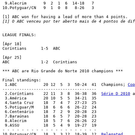
 9.Alecrim 	 9  2  1  6  14-18   7

10.Potyguar/CN 	 9  1  0  8   8-26   3

[1] O ABC venceu por ter aberto mais de 4 pontos de dif
LEAGUE FINALS:

[Apr 18]

Coríntians	1-5  ABC

[Apr 25]

ABC		1-2  Coríntians

*** ABC are Rio Grande do Norte 2010 champions ***

Final standings:

 1.ABC 		 20 12  5  3  50-24  41  Champions; 
Cop
---------------------------------------

 2.Coríntians 	 22 11  3  8  36-38  36  
Série D 2010
 a
 3.América 	 20 10  5  5  34-21  35

 4.Santa Cruz 	 18  7  4  7  27-23  25

 5.Potiguar/M 	 18  6  6  6  26-22  24

 6.Centenário 	 18  7  2  9  20-28  23

 7.Baraúnas 	 18  6  5  7  20-28  23

 8.Alecrim 	 18  5  7  6  26-26  22

 9.ASSU 	 18  5  4  9  19-27  19

- - - - - - - - - - - - - - - - - - - -

10.Potyguar/CN 	 18  3  3 12  18-39  12  
Relegated