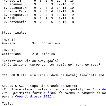
 4.Alecrim 	 9  3  6  0  12- 8  15

 5.Baraúnas 	 9  3  3  3  12-10  12

 6.Potiguar/M 	 9  2  4  3  14-15  10

 7.Santa Cruz 	 9  2  3  4  11-13   9

 8.Potyguar/CN 	 9  2  3  4  10-13   9

 9.ASSU 	 9  2  2  5   8-12   8

10.Centenário 	 9  2  2  5   5-16   8

Stage finals:

[Mar 3]

América		3-1  Coríntians

[Mar 7]

Coríntians	2-0  América

(O Coríntians venceu por ter feito gol fora de casa)
*** CORÍNTIANS win Taça Cidade de Natal; finalists and 
SECOND STAGE - Copa Rio Grande do Norte:

(Top 2 are stage finalists; winners qualify for 
Copa do
(Os 2 primeiros fazem a final do Turno; o campeão do Re
para a 
Copa do Brasil 2011
).
Table:
