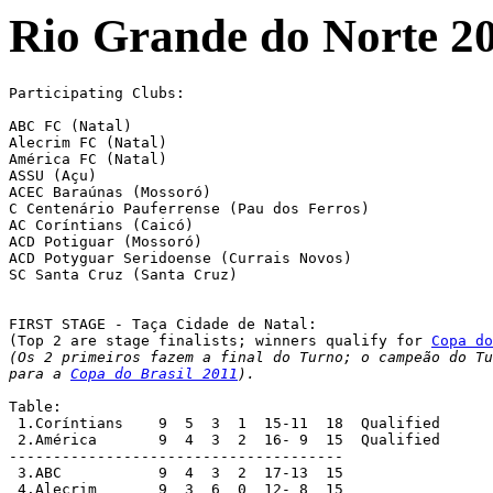
Rio Grande do Norte 2
Participating Clubs: 

ABC FC (Natal) 

Alecrim FC (Natal) 

América FC (Natal)

ASSU (Açu)

ACEC Baraúnas (Mossoró)

C Centenário Pauferrense (Pau dos Ferros)

AC Coríntians (Caicó)

ACD Potiguar (Mossoró)

ACD Potyguar Seridoense (Currais Novos)

SC Santa Cruz (Santa Cruz)

FIRST STAGE - Taça Cidade de Natal:

(Top 2 are stage finalists; winners qualify for 
Copa do
(Os 2 primeiros fazem a final do Turno; o campeão do Tu
para a 
Copa do Brasil 2011
).
Table:

 1.Coríntians 	 9  5  3  1  15-11  18  Qualified

 2.América 	 9  4  3  2  16- 9  15  Qualified

--------------------------------------

 3.ABC 		 9  4  3  2  17-13  15

 4.Alecrim 	 9  3  6  0  12- 8  15
