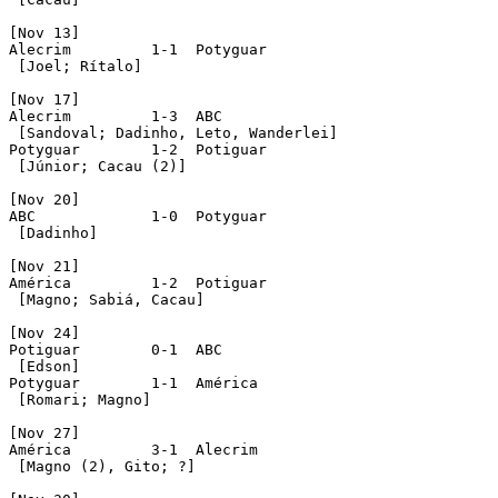
[Nov 13]

Alecrim		1-1  Potyguar

 [Joel; Rítalo]

[Nov 17]

Alecrim		1-3  ABC

 [Sandoval; Dadinho, Leto, Wanderlei]

Potyguar	1-2  Potiguar

 [Júnior; Cacau (2)]

[Nov 20]

ABC		1-0  Potyguar

 [Dadinho]

[Nov 21]

América		1-2  Potiguar

 [Magno; Sabiá, Cacau]

[Nov 24]

Potiguar	0-1  ABC

 [Edson]

Potyguar	1-1  América

 [Romari; Magno]

[Nov 27]

América		3-1  Alecrim

 [Magno (2), Gito; ?]
