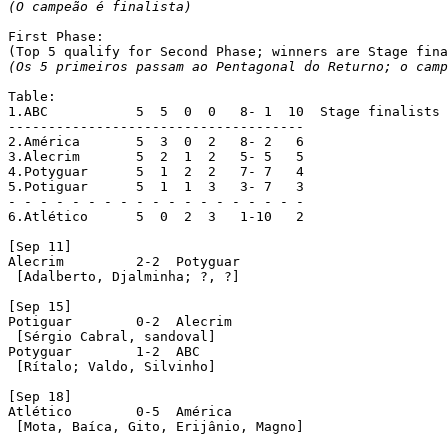
(O campeão é finalista)
First Phase:

(Os 5 primeiros passam ao Pentagonal do Returno; o camp
Table:

1.ABC		5  5  0  0   8-	1  10  Stage finalists

-------------------------------------

2.América	5  3  0	 2   8-	2   6

3.Alecrim	5  2  1	 2   5-	5   5

4.Potyguar	5  1  2	 2   7-	7   4

5.Potiguar	5  1  1	 3   3-	7   3

- - - - - - - - - - - - - - - - - - -

6.Atlético	5  0  2	 3   1-10   2

[Sep 11]

Alecrim		2-2  Potyguar

 [Adalberto, Djalminha; ?, ?]

[Sep 15]

Potiguar	0-2  Alecrim

 [Sérgio Cabral, sandoval]

Potyguar	1-2  ABC

 [Rítalo; Valdo, Silvinho]

[Sep 18]

Atlético	0-5  América

 [Mota, Baíca, Gito, Erijânio, Magno]
