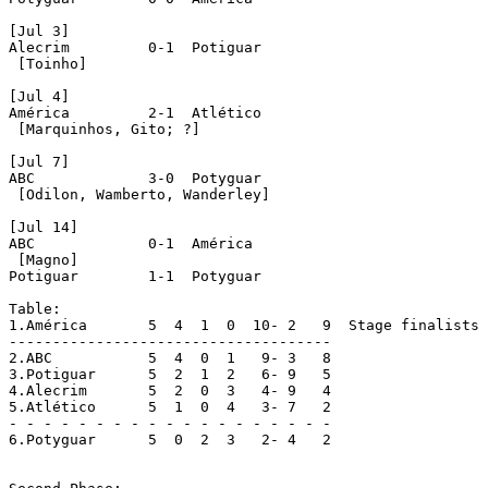
[Jul 3]

Alecrim		0-1  Potiguar

 [Toinho]

[Jul 4]

América		2-1  Atlético

 [Marquinhos, Gito; ?]

[Jul 7]

ABC		3-0  Potyguar

 [Odilon, Wamberto, Wanderley]

[Jul 14]

ABC		0-1  América

 [Magno]

Potiguar	1-1  Potyguar

Table:

1.América	5  4  1  0  10- 2   9  Stage finalists

-------------------------------------

2.ABC		5  4  0  1   9- 3   8

3.Potiguar	5  2  1  2   6- 9   5

4.Alecrim	5  2  0  3   4- 9   4

5.Atlético	5  1  0  4   3- 7   2

- - - - - - - - - - - - - - - - - - -

6.Potyguar	5  0  2  3   2- 4   2
