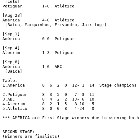
 [Leto]

Potiguar	1-0  Atlético

[Aug 28]

América		4-0  Atlético

 [Baíca, Marquinhos, Erivandro, Jair (og)]

[Sep 1]

América		0-0  Potiguar

[Sep 4]

Alecrim		1-3  Potiguar

[Sep 8]

América		1-0  ABC

 [Baíca]

Table:

1.América	8  6  2  0  12-	1  14  Stage champions

-------------------------------------

2.Potiguar	8  3  5  0   7-	3  11

3.ABC		8  4  2	 2  13-	6  10

4.Alecrim	8  2  1	 5   8-10   5

5.Atlético	8  0  0	 8   4-24   0

*** AMÉRICA are First Stage winners due to winning both
SECOND STAGE:
