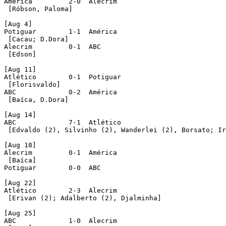
América		2-0  Alecrim

 [Róbson, Paloma]

[Aug 4]

Potiguar	1-1  América

 [Cacau; D.Dora]

Alecrim		0-1  ABC

 [Edson]

[Aug 11]

Atlético	0-1  Potiguar

 [Florisvaldo]

ABC		0-2  América

 [Baíca, D.Dora]

[Aug 14]

ABC		7-1  Atlético

 [Edvaldo (2), Silvinho (2), Wanderlei (2), Borsato; Ir
[Aug 18]

Alecrim		0-1  América

 [Baíca]

Potiguar	0-0  ABC

[Aug 22]

Atlético	2-3  Alecrim

 [Erivan (2); Adalberto (2), Djalminha]

[Aug 25]

ABC		1-0  Alecrim
