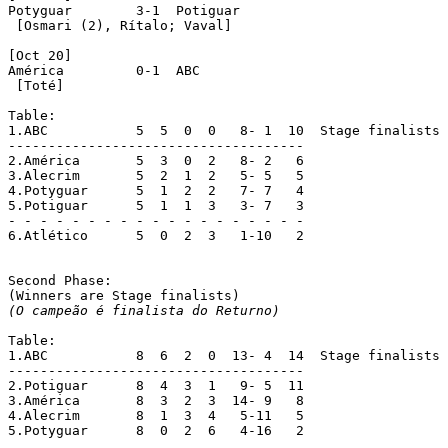
Potyguar	3-1  Potiguar

 [Osmari (2), Rítalo; Vaval]

[Oct 20]

América		0-1  ABC

 [Toté]

Table:

1.ABC		5  5  0  0   8-	1  10  Stage finalists

-------------------------------------

2.América	5  3  0	 2   8-	2   6

3.Alecrim	5  2  1	 2   5-	5   5

4.Potyguar	5  1  2	 2   7-	7   4

5.Potiguar	5  1  1	 3   3-	7   3

- - - - - - - - - - - - - - - - - - -

6.Atlético	5  0  2	 3   1-10   2

Second Phase:

(O campeão é finalista do Returno)
Table:

1.ABC		8  6  2  0  13-	4  14  Stage finalists

-------------------------------------

2.Potiguar	8  4  3  1   9-	5  11

3.América	8  3  2  3  14-	9   8

4.Alecrim	8  1  3  4   5-11   5

5.Potyguar	8  0  2  6   4-16   2
