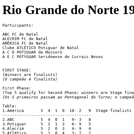
Rio Grande do Norte 1
Participants:

ABC FC de Natal

ALECRIM FC de Natal

AMÉRICA FC de Natal

Clube ATLÉTICO Potiguar de Natal

A C D POTIGUAR de Mossoró

A E C POTYGUAR Seridoense de Currais Novos

FIRST STAGE:

(O campeão é finalista)
First Phase:

(Os 5 primeiros passam ao Pentagonal do Turno; o campeã
Table:

1.América	5  4  1  0  10- 2   9  Stage finalists

-------------------------------------

2.ABC		5  4  0  1   9- 3   8

3.Potiguar	5  2  1  2   6- 9   5

4.Alecrim	5  2  0  3   4- 9   4

5.Atlético	5  1  0  4   3- 7   2
