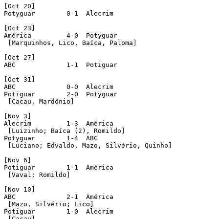
[Oct 20]

Potyguar	0-1  Alecrim

[Oct 23]

América		4-0  Potyguar

 [Marquinhos, Lico, Baíca, Paloma]

[Oct 27]

ABC		1-1  Potiguar

[Oct 31]

ABC		0-0  Alecrim

Potiguar	2-0  Potyguar

 [Cacau, Mardônio]

[Nov 3]

Alecrim		1-3  América

 [Luizinho; Baíca (2), Romildo]

Potyguar	1-4  ABC

 [Luciano; Edvaldo, Mazo, Silvério, Quinho]

[Nov 6]

Potiguar	1-1  América

 [Vaval; Romildo]

[Nov 10]

ABC		2-1  América

 [Mazo, Silvério; Lico]

Potiguar	1-0  Alecrim

 [Cacau]
