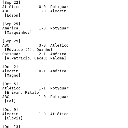
[Sep 22]

Atlético	0-0  Potiguar

ABC		1-0  Alecrim

 [Edson]

[Sep 25]

América		1-0  Potyguar

 [Marquinhos]

[Sep 29]

ABC		3-0  Atlético

 [Edvaldo (2), Quinho]

Potiguar	2-1  América

 [A.Patrício, Cacau; Paloma]

[Oct 2]

Alecrim		0-1  América

 [Magno]

[Oct 5]

Atlético	1-1  Potyguar

 [Erivan; Rítalo]

ABC		1-0  Potiguar

 [Cal]

[Oct 9]

Alecrim		1-0  Atlético

 [Clóvis]

[Oct 13]
