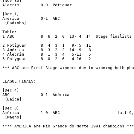
[Nov 30]

Alecrim		0-0  Potiguar

[Dec 1]

América		0-1  ABC

 [Dadinho]

Table:

1.ABC		8  6  2  0  13-	4  14  Stage finalists

-------------------------------------

2.Potiguar	8  4  3  1   9-	5  11

3.América	8  3  2  3  14-	9   8

4.Alecrim	8  1  3  4   5-11   5

5.Potyguar	8  0  2  6   4-16   2

*** ABC are First Stage winners due to winning both pha
LEAGUE FINALS:

[Dec 4]

ABC		0-1  América

 [Baíca]

[Dec 8]

América		1-0  ABC			[att 9,754]

 [Magno]

**** AMÉRICA are Rio Grande do Norte 1991 champions ***