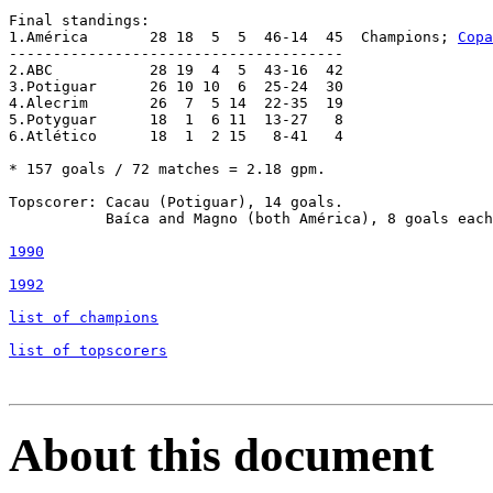
Final standings:

1.América	28 18  5  5  46-14  45  Champions; 
Copa
--------------------------------------

2.ABC		28 19  4  5  43-16  42

3.Potiguar	26 10 10  6  25-24  30

4.Alecrim	26  7  5 14  22-35  19

5.Potyguar	18  1  6 11  13-27   8

6.Atlético	18  1  2 15   8-41   4

* 157 goals / 72 matches = 2.18 gpm.

Topscorer: Cacau (Potiguar), 14 goals.

	   Baíca and Magno (both América), 8 goals each.

1990
1992
list of champions
list of topscorers
About this document