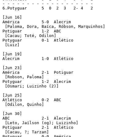
- - - - - - - - - - - - - - - - - - -

6.Potyguar	5  0  2  3   2- 4   2

[Jun 16]

América		5-0  Alecrim

 [Paloma, Dora, Baíca, Róbson, Marquinhos]

Potiguar	1-2  ABC

 [Cacau; Toté, Odilon]

Potyguar	0-1  Atlético

 [Luiz]

[Jun 19]

Alecrim		1-0  Atlético

[Jun 23]

América		2-1  Potiguar

 [Robson, Paloma]

Potyguar	1-2  Alecrim

 [Osmari; Luizinho (2)]

[Jun 25]

Atlético	0-2  ABC

 [Odilon, Quinho]

[Jun 30]

ABC		2-1  Alecrim

 [Leto, Jaílson (og); Luizinho]

Potiguar	2-1  Atlético

 [Cacau, ?; Tarzan]

Potyguar	0-0  América
