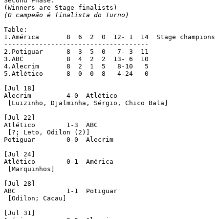
Second Phase:

(O campeão é finalista do Turno)
Table:

1.América	8  6  2  0  12-	1  14  Stage champions

-------------------------------------

2.Potiguar	8  3  5  0   7-	3  11

3.ABC		8  4  2	 2  13-	6  10

4.Alecrim	8  2  1	 5   8-10   5

5.Atlético	8  0  0	 8   4-24   0

[Jul 18]

Alecrim		4-0  Atlético

 [Luizinho, Djalminha, Sérgio, Chico Bala]

[Jul 22]

Atlético	1-3  ABC

 [?; Leto, Odilon (2)]

Potiguar	0-0  Alecrim

[Jul 24]

Atlético	0-1  América

 [Marquinhos]

[Jul 28]

ABC		1-1  Potiguar

 [Odilon; Cacau]

[Jul 31]
