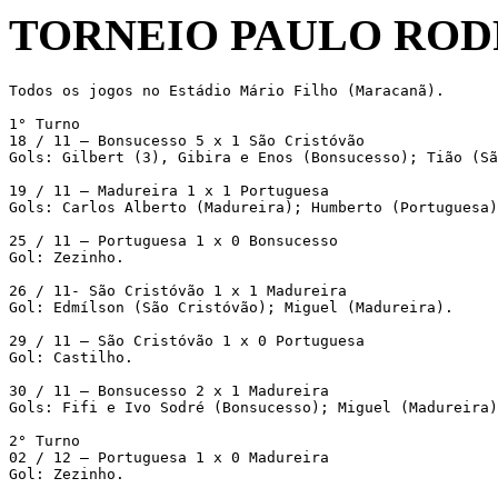
TORNEIO PAULO RODR
Todos os jogos no Estádio Mário Filho (Maracanã).

1° Turno

18 / 11 – Bonsucesso 5 x 1 São Cristóvão

Gols: Gilbert (3), Gibira e Enos (Bonsucesso); Tião (Sã
19 / 11 – Madureira 1 x 1 Portuguesa

Gols: Carlos Alberto (Madureira); Humberto (Portuguesa)
25 / 11 – Portuguesa 1 x 0 Bonsucesso

Gol: Zezinho.

26 / 11- São Cristóvão 1 x 1 Madureira

Gol: Edmílson (São Cristóvão); Miguel (Madureira).

29 / 11 – São Cristóvão 1 x 0 Portuguesa

Gol: Castilho.

30 / 11 – Bonsucesso 2 x 1 Madureira

Gols: Fifi e Ivo Sodré (Bonsucesso); Miguel (Madureira)
2° Turno

02 / 12 – Portuguesa 1 x 0 Madureira

Gol: Zezinho.
