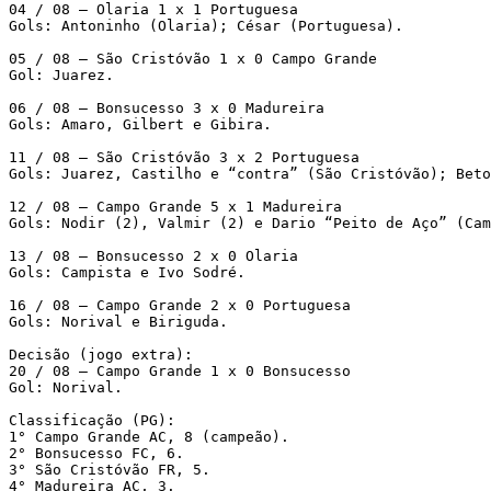
04 / 08 – Olaria 1 x 1 Portuguesa

Gols: Antoninho (Olaria); César (Portuguesa).

05 / 08 – São Cristóvão 1 x 0 Campo Grande

Gol: Juarez.

06 / 08 – Bonsucesso 3 x 0 Madureira

Gols: Amaro, Gilbert e Gibira.

11 / 08 – São Cristóvão 3 x 2 Portuguesa

Gols: Juarez, Castilho e “contra” (São Cristóvão); Beto
12 / 08 – Campo Grande 5 x 1 Madureira

Gols: Nodir (2), Valmir (2) e Dario “Peito de Aço” (Cam
13 / 08 – Bonsucesso 2 x 0 Olaria

Gols: Campista e Ivo Sodré.

16 / 08 – Campo Grande 2 x 0 Portuguesa

Gols: Norival e Biriguda.

Decisão (jogo extra):

20 / 08 – Campo Grande 1 x 0 Bonsucesso

Gol: Norival.

Classificação (PG):

1° Campo Grande AC, 8 (campeão).

2° Bonsucesso FC, 6.

3° São Cristóvão FR, 5.

4° Madureira AC, 3.
