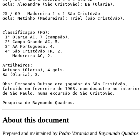
Gols: Alexandre (São Cristóvão); Bá (Olaria).

25 / 09 – Madureira 1 x 1 São Cristóvão

Gols: Netinho (Madureira); Triel (São Cristóvão).

Classificação (PG):

 1° Olaria AC, 7 (campeão).

 2° Campo Grande AC, 5.

 3° AA Portuguesa, 4.

 4° São Cristóvão FR, 2.

    Madureira AC, 2.

Artilheiros:

Antunes (Olaria), 4 gols.

Bá (Olaria), 3.

Obs: Fernando Rufino era jogador do São Cristóvão,

falecido em fevereiro de 1968, num desastre no interior
de São Paulo, numa excursão do São Cristóvão.

Pesquisa de Raymundo Quadros.
About this document
Prepared and maintained by
Pedro Varanda
and
Raymundo Quadros