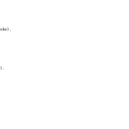
vão).

).
