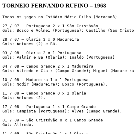
TORNEIO FERNANDO RUFINO – 1968
Todos os jogos no Estádio Mário Filho (Maracanã).

27 / 07 – Portuguesa 2 x 1 São Cristóvão

Gols: Bosco e Volnei (Portuguesa); Castilho (São Cristó
28 / 07 – Olaria 3 x 0 Madureira

Gols: Antunes (2) e Bá.

03 / 08 – Olaria 2 x 1 Portuguesa

Gols: Valmir e Bá (Olaria); Inaldo (Portuguesa).

04 / 08 – Campo Grande 2 x 1 Madureira

Gols: Alfredo e Clair (Campo Grande); Miguel (Madureira
10 / 08 – Madureira 1 x 1 Portuguesa

Gols: Nodir (Madureira); Bosco (Portuguesa).

11 / 08 – Campo Grande 0 x 2 Olaria

Gols: Antunes (2).

17 / 08 – Portuguesa 1 x 1 Campo Grande

Gols: Campista (Portuguesa); Alves (Campo Grande).

01 / 09 – São Cristóvão 0 x 1 Campo Grande

Gol: Alfredo.

11 / 09 – São Cristóvão 1 x 1 Olaria
