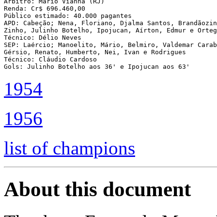
Árbitro: Mário Vianna (RJ)

Renda: Cr$ 696.460,00

Público estimado: 40.000 pagantes

APD: Cabeção; Nena, Floriano, Djalma Santos, Brandãozin
Zinho, Julinho Botelho, Ipojucan, Aírton, Edmur e Orteg
Técnico: Délio Neves

SEP: Laércio; Manoelito, Mário, Belmiro, Valdemar Carab
Gérsio, Renato, Humberto, Nei, Ivan e Rodrigues 

Técnico: Cláudio Cardoso

Gols: Julinho Botelho aos 36' e Ipojucan aos 63'
1954
1956
list of champions
About this document