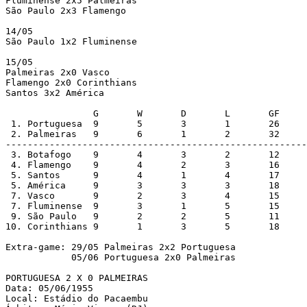
Fluminense 2x5 Palmeiras

São Paulo 2x3 Flamengo

14/05

São Paulo 1x2 Fluminense

15/05

Palmeiras 2x0 Vasco

Flamengo 2x0 Corinthians

Santos 3x2 América

                G       W       D       L       GF     
 1. Portuguesa  9       5       3       1       26     
 2. Palmeiras   9       6       1       2       32     
-------------------------------------------------------
 3. Botafogo    9       4       3       2       12     
 4. Flamengo    9       4       2       3       16     
 5. Santos      9       4       1       4       17     
 5. América     9       3       3       3       18     
 7. Vasco       9       2       3       4       15     
 7. Fluminense  9       3       1       5       15     
 9. São Paulo   9       2       2       5       11     
10. Corinthians 9       1       3       5       18     
Extra-game: 29/05 Palmeiras 2x2 Portuguesa

            05/06 Portuguesa 2x0 Palmeiras

PORTUGUESA 2 X 0 PALMEIRAS

Data: 05/06/1955

Local: Estádio do Pacaembu
