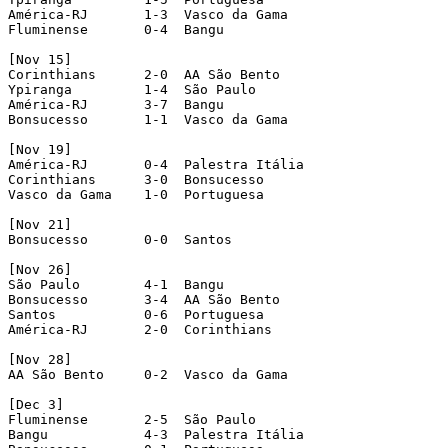
América-RJ       1-3  Vasco da Gama

Fluminense       0-4  Bangu

[Nov 15]

Corinthians      2-0  AA São Bento

Ypiranga         1-4  São Paulo

América-RJ       3-7  Bangu

Bonsucesso       1-1  Vasco da Gama

[Nov 19]

América-RJ       0-4  Palestra Itália

Corinthians      3-0  Bonsucesso

Vasco da Gama    1-0  Portuguesa

[Nov 21]

Bonsucesso       0-0  Santos

[Nov 26]

São Paulo        4-1  Bangu

Bonsucesso       3-4  AA São Bento

Santos           0-6  Portuguesa

América-RJ       2-0  Corinthians

[Nov 28]

AA São Bento     0-2  Vasco da Gama

[Dec 3]

Fluminense       2-5  São Paulo

Bangu            4-3  Palestra Itália
