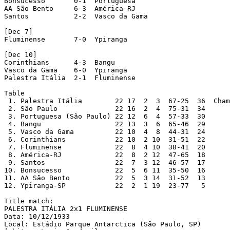
Bonsucesso       0-1  Portuguesa

AA São Bento     6-3  América-RJ

Santos           2-2  Vasco da Gama

[Dec 7]

Fluminense       7-0  Ypiranga

[Dec 10]

Corinthians      4-3  Bangu

Vasco da Gama    6-0  Ypiranga

Palestra Itália  2-1  Fluminense

Table

 1. Palestra Itália        22 17  2  3  67-25  36  Cham
 2. São Paulo              22 16  2  4  75-31  34

 3. Portuguesa (São Paulo) 22 12  6  4  57-33  30

 4. Bangu                  22 13  3  6  65-46  29

 5. Vasco da Gama          22 10  4  8  44-31  24

 6. Corinthians            22 10  2 10  31-51  22

 7. Fluminense             22  8  4 10  38-41  20

 8. América-RJ             22  8  2 12  47-65  18

 9. Santos                 22  7  3 12  46-57  17

10. Bonsucesso             22  5  6 11  35-50  16

11. AA São Bento           22  5  3 14  31-52  13

12. Ypiranga-SP            22  2  1 19  23-77   5

Title match:

PALESTRA ITÁLIA 2x1 FLUMINENSE

Data: 10/12/1933

Local: Estádio Parque Antarctica (São Paulo, SP)
