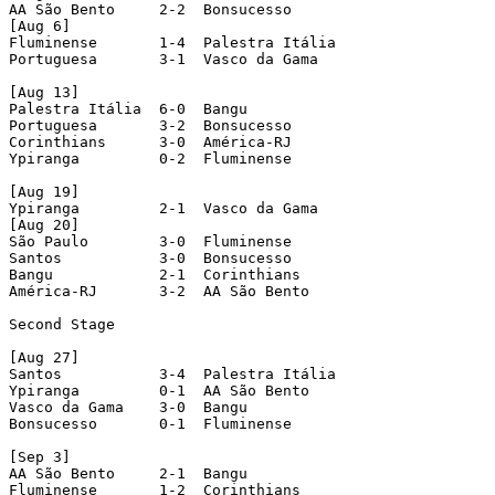
AA São Bento     2-2  Bonsucesso

[Aug 6]

Fluminense       1-4  Palestra Itália

Portuguesa       3-1  Vasco da Gama

[Aug 13]

Palestra Itália  6-0  Bangu

Portuguesa       3-2  Bonsucesso

Corinthians      3-0  América-RJ

Ypiranga         0-2  Fluminense

[Aug 19]

Ypiranga         2-1  Vasco da Gama

[Aug 20]

São Paulo        3-0  Fluminense

Santos           3-0  Bonsucesso

Bangu            2-1  Corinthians

América-RJ       3-2  AA São Bento

Second Stage

[Aug 27]

Santos           3-4  Palestra Itália

Ypiranga         0-1  AA São Bento

Vasco da Gama    3-0  Bangu

Bonsucesso       0-1  Fluminense

[Sep 3]

AA São Bento     2-1  Bangu

Fluminense       1-2  Corinthians
