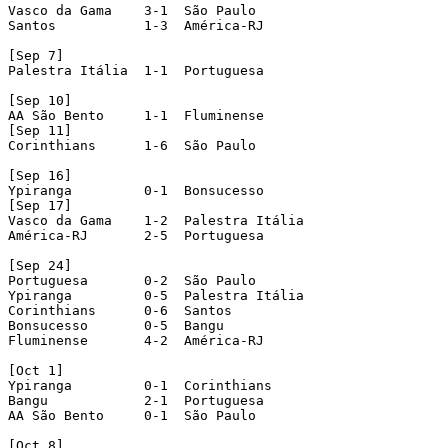
Vasco da Gama    3-1  São Paulo

Santos           1-3  América-RJ

[Sep 7]

Palestra Itália  1-1  Portuguesa

[Sep 10]

AA São Bento     1-1  Fluminense

[Sep 11]

Corinthians      1-6  São Paulo

[Sep 16]

Ypiranga         0-1  Bonsucesso

[Sep 17]

Vasco da Gama    1-2  Palestra Itália

América-RJ       2-5  Portuguesa

[Sep 24]

Portuguesa       0-2  São Paulo

Ypiranga         0-5  Palestra Itália

Corinthians      0-6  Santos

Bonsucesso       0-5  Bangu

Fluminense       4-2  América-RJ

[Oct 1]

Ypiranga         0-1  Corinthians

Bangu            2-1  Portuguesa

AA São Bento     0-1  São Paulo

[Oct 8]
