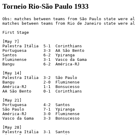
Torneio Rio-São Paulo 1933
Obs: matches between teams from São Paulo state were al
matches between teams from Rio de Janeiro state were al
First Stage

[May 7]

Palestra Itália  5-1  Corinthians

Portuguesa       3-3  AA São Bento

Santos           6-2  Ypiranga

Fluminense       3-1  Vasco da Gama

Bangu            6-2  América-RJ

[May 14]

Palestra Itália  3-2  São Paulo

Bangu            2-0  Fluminense

América-RJ       1-1  Bonsucesso

AA São Bento     0-1  Corinthians

[May 21]

Portuguesa       4-2  Santos

São Paulo        7-1  Ypiranga

América-RJ       3-0  Fluminense

Vasco da Gama    3-3  Bonsucesso

[May 28]

Palestra Itália  3-1  Santos
