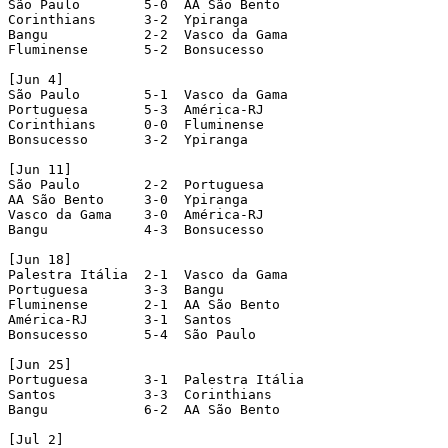
São Paulo        5-0  AA São Bento

Corinthians      3-2  Ypiranga

Bangu            2-2  Vasco da Gama

Fluminense       5-2  Bonsucesso

[Jun 4]

São Paulo        5-1  Vasco da Gama

Portuguesa       5-3  América-RJ

Corinthians      0-0  Fluminense

Bonsucesso       3-2  Ypiranga

[Jun 11]

São Paulo        2-2  Portuguesa

AA São Bento     3-0  Ypiranga

Vasco da Gama    3-0  América-RJ

Bangu            4-3  Bonsucesso

[Jun 18]

Palestra Itália  2-1  Vasco da Gama

Portuguesa       3-3  Bangu

Fluminense       2-1  AA São Bento

América-RJ       3-1  Santos

Bonsucesso       5-4  São Paulo

[Jun 25]

Portuguesa       3-1  Palestra Itália

Santos           3-3  Corinthians

Bangu            6-2  AA São Bento

[Jul 2]
