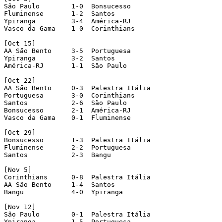
São Paulo        1-0  Bonsucesso

Fluminense       1-2  Santos

Ypiranga         3-4  América-RJ

Vasco da Gama    1-0  Corinthians

[Oct 15]

AA São Bento     3-5  Portuguesa

Ypiranga         3-2  Santos

América-RJ       1-1  São Paulo

[Oct 22]

AA São Bento     0-3  Palestra Itália

Portuguesa       3-0  Corinthians

Santos           2-6  São Paulo

Bonsucesso       2-1  América-RJ

Vasco da Gama    0-1  Fluminense

[Oct 29]

Bonsucesso       1-3  Palestra Itália

Fluminense       2-2  Portuguesa

Santos           2-3  Bangu

[Nov 5]

Corinthians      0-8  Palestra Itália

AA São Bento     1-4  Santos

Bangu            4-0  Ypiranga

[Nov 12]

São Paulo        0-1  Palestra Itália

Ypiranga         1-5  Portuguesa
