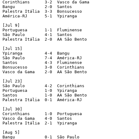
Corinthians      3-2  Vasco da Gama

Bangu            2-0  Santos

Palestra Itália  3-3  Bonsucesso

América-RJ       5-1  Ypiranga

[Jul 9]

Portuguesa       1-1  Fluminense

São Paulo        4-1  Santos

Palestra Itália  2-0  AA São Bento

[Jul 15]

Ypiranga         4-4  Bangu

São Paulo        7-4  América-RJ

Santos           4-3  Fluminense

Bonsucesso       3-0  Corinthians

Vasco da Gama    2-0  AA São Bento

[Jul 23]

São Paulo        4-2  Corinthians

Portuguesa       1-0  Ypiranga

Santos           1-0  AA São Bento

Palestra Itália  0-1  América-RJ

[Jul 30]

Corinthians      1-0  Portuguesa

Vasco da Gama    4-0  Santos

Palestra Itália  2-1  Ypiranga

[Aug 5]

Bangu            0-1  São Paulo
