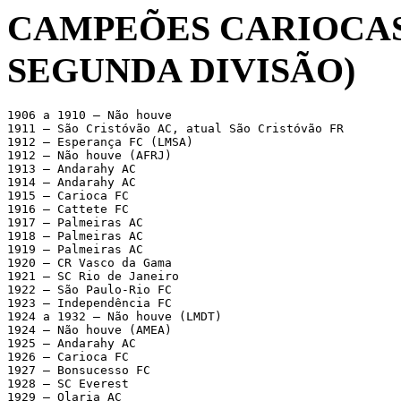
CAMPEÕES CARIOCAS
SEGUNDA DIVISÃO)
1906 a 1910 – Não houve 

1911 – São Cristóvão AC, atual São Cristóvão FR 

1912 – Esperança FC (LMSA) 

1912 – Não houve (AFRJ) 

1913 – Andarahy AC 

1914 – Andarahy AC 

1915 – Carioca FC 

1916 – Cattete FC 

1917 ­– Palmeiras AC 

1918 – Palmeiras AC 

1919 – Palmeiras AC 

1920 – CR Vasco da Gama 

1921 – SC Rio de Janeiro 

1922 – São Paulo-Rio FC 

1923 – Independência FC 

1924 a 1932 – Não houve (LMDT) 

1924 – Não houve (AMEA) 

1925 – Andarahy AC 

1926 – Carioca FC 

1927 – Bonsucesso FC 

1928 – SC Everest 

1929 – Olaria AC 
