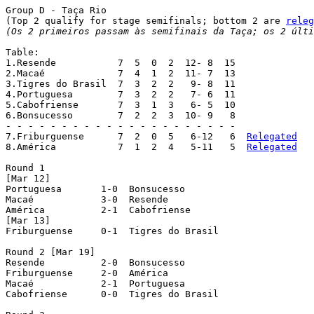
Group D - Taça Rio

(Top 2 qualify for stage semifinals; bottom 2 are 
releg
(Os 2 primeiros passam às semifinais da Taça; os 2 últi
Table:

1.Resende	    7  5  0  2  12- 8  15

2.Macaé		    7  4  1  2  11- 7  13

3.Tigres do Brasil  7  3  2  2   9- 8  11

4.Portuguesa	    7  3  2  2   7- 6  11

5.Cabofriense	    7  3  1  3   6- 5  10

6.Bonsucesso	    7  2  2  3  10- 9   8

- - - - - - - - - - - - - - - - - - - - -

7.Friburguense	    7  2  0  5   6-12   6  
Relegated
8.América	    7  1  2  4   5-11   5  
Relegated
Round 1

[Mar 12]

Portuguesa 	 1-0  Bonsucesso

Macaé 		 3-0  Resende

América 	 2-1  Cabofriense

[Mar 13]

Friburguense 	 0-1  Tigres do Brasil

Round 2 [Mar 19]

Resende 	 2-0  Bonsucesso

Friburguense 	 2-0  América

Macaé 		 2-1  Portuguesa

Cabofriense 	 0-0  Tigres do Brasil
