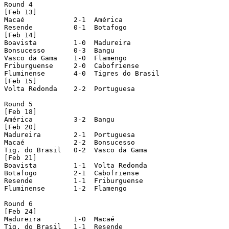
Round 4

[Feb 13]

Macaé		 2-1  América

Resende		 0-1  Botafogo				[played in Volta Redonda]

[Feb 14]

Boavista	 1-0  Madureira

Bonsucesso	 0-3  Bangu

Vasco da Gama	 1-0  Flamengo

Friburguense	 2-0  Cabofriense

Fluminense	 4-0  Tigres do Brasil			[played in Volta Redonda]

[Feb 15]

Volta Redonda	 2-2  Portuguesa

Round 5

[Feb 18]

América		 3-2  Bangu

[Feb 20]

Madureira	 2-1  Portuguesa

Macaé		 2-2  Bonsucesso

Tig. do Brasil	 0-2  Vasco da Gama

[Feb 21]

Boavista	 1-1  Volta Redonda

Botafogo	 2-1  Cabofriense

Resende		 1-1  Friburguense

Fluminense	 1-2  Flamengo				[played in Brasília-DF]

Round 6

[Feb 24]

Madureira	 1-0  Macaé

Tig. do Brasil	 1-1  Resende
