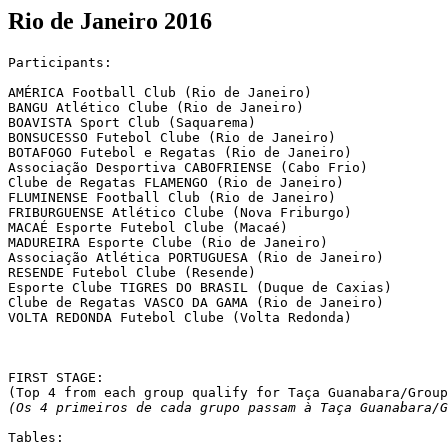
Rio de Janeiro 2016
Participants:

AMÉRICA Football Club (Rio de Janeiro)

BANGU Atlético Clube (Rio de Janeiro)

BOAVISTA Sport Club (Saquarema)

BONSUCESSO Futebol Clube (Rio de Janeiro)

BOTAFOGO Futebol e Regatas (Rio de Janeiro)

Associação Desportiva CABOFRIENSE (Cabo Frio)

Clube de Regatas FLAMENGO (Rio de Janeiro)

FLUMINENSE Football Club (Rio de Janeiro)

FRIBURGUENSE Atlético Clube (Nova Friburgo)

MACAÉ Esporte Futebol Clube (Macaé)

MADUREIRA Esporte Clube (Rio de Janeiro)

Associação Atlética PORTUGUESA (Rio de Janeiro)

RESENDE Futebol Clube (Resende)

Esporte Clube TIGRES DO BRASIL (Duque de Caxias)

Clube de Regatas VASCO DA GAMA (Rio de Janeiro)

VOLTA REDONDA Futebol Clube (Volta Redonda)

FIRST STAGE:

(Os 4 primeiros de cada grupo passam à Taça Guanabara/G
Tables:
