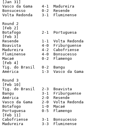
[Jan 31]

Vasco da Gama	 4-1  Madureira

Bonsucesso	 0-2  Resende

Volta Redonda	 3-1  Fluminense

Round 2

[Feb 2]

Botafogo	 2-1  Portuguesa

[Feb 3]

Resende		 1-1  Volta Redonda			[played in Rio de Janeiro]

Boavista	 4-0  Friburguense

Madureira	 4-2  Cabofriense

Fluminense	 4-0  Bonsucesso			[played in Volta Redonda]

Macaé		 0-2  Flamengo

[Feb 4]

Tig. do Brasil	 0-2  Bangu

América	 	 1-3  Vasco da Gama

Round 3

[Feb 10]

Tig. do Brasil	 2-3  Boavista

Bangu		 3-1  Friburguense

América		 2-0  Resende

Vasco da Gama	 2-0  Volta Redonda

Botafogo	 1-0  Macaé				[played in Duque de Caxias]

Portuguesa	 0-5  Flamengo				[played in Volta Redonda]

[Feb 11]

Cabofriense	 3-1  Bonsucesso

Madureira	 3-3  Fluminense			[played in Macaé]
