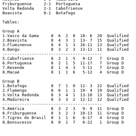
Friburguense	 2-1  Portuguesa

Volta Redonda	 2-1  Cabofriense

Boavista	 0-1  Botafogo				[played in Rio de Janeiro]

Tables:

Group A

1.Vasco da Gama	    8  6  2  0  18- 6  20  Qualified

2.Boavista	    8  4  3  1  13- 7  15  Qualified

3.Fluminense	    8  4  1  3  16-11  13  Qualified

4.Bangu		    8  3  2  3  13-11  11  Qualified

-----------------------------------------

5.Cabofriense	    8  2  1  5   9-12   7  Group D

6.Portuguesa	    8  2  1  5  11-17   7  Group D

7.Resende	    8  1  4  3   5-11   7  Group D

8.Macaé		    8  1  1  6   5-12   4  Group D

Group B

1.Botafogo	    8  7  1  0  12- 3  22  Qualified

2.Flamengo	    8  6  1  1  19- 4  19  Qualified

3.Volta Redonda	    8  3  4  1  13-10  13  Qualified

4.Madureira	    8  3  3  2  12-12  12  Qualified

-----------------------------------------

5.América	    8  3  2  3   9- 9  11  Group D

6.Friburguense	    8  3  2  3  10-13  11  Group D

7.Tigres do Brasil  8  1  1  6   6-17   4  Group D

8.Bonsucesso	    8  0  1  7   6-22   1  Group D
