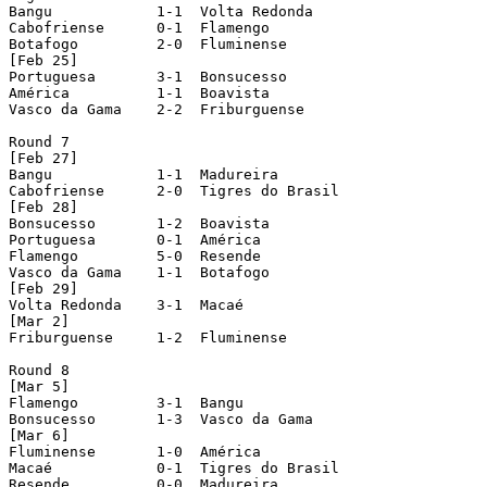
Bangu		 1-1  Volta Redonda

Cabofriense	 0-1  Flamengo

Botafogo	 2-0  Fluminense			[played in Cariacica-ES]

[Feb 25]

Portuguesa	 3-1  Bonsucesso

América		 1-1  Boavista

Vasco da Gama	 2-2  Friburguense

Round 7

[Feb 27]

Bangu		 1-1  Madureira

Cabofriense	 2-0  Tigres do Brasil			[played in Macaé]

[Feb 28]

Bonsucesso	 1-2  Boavista

Portuguesa	 0-1  América

Flamengo	 5-0  Resende				[played in Volta Redonda]

Vasco da Gama	 1-1  Botafogo

[Feb 29]

Volta Redonda	 3-1  Macaé

[Mar 2]

Friburguense	 1-2  Fluminense

Round 8

[Mar 5]

Flamengo	 3-1  Bangu				[played in Volta Redonda]

Bonsucesso	 1-3  Vasco da Gama			[played in Duque de Caxias]

[Mar 6]

Fluminense	 1-0  América				[played in Duque de Caxias]

Macaé		 0-1  Tigres do Brasil

Resende		 0-0  Madureira
