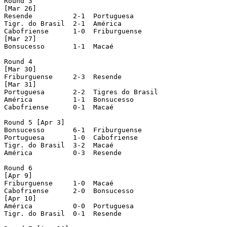
Round 3

[Mar 26]

Resende 	 2-1  Portuguesa

Tigr. do Brasil  2-1  América

Cabofriense 	 1-0  Friburguense

[Mar 27]

Bonsucesso 	 1-1  Macaé

Round 4

[Mar 30]

Friburguense 	 2-3  Resende

[Mar 31]

Portuguesa 	 2-2  Tigres do Brasil

América 	 1-1  Bonsucesso

Cabofriense 	 0-1  Macaé

Round 5 [Apr 3]

Bonsucesso 	 6-1  Friburguense

Portuguesa 	 1-0  Cabofriense

Tigr. do Brasil  3-2  Macaé

América 	 0-3  Resende

Round 6

[Apr 9]

Friburguense 	 1-0  Macaé

Cabofriense 	 2-0  Bonsucesso

[Apr 10]

América 	 0-0  Portuguesa

Tigr. do Brasil  0-1  Resende
