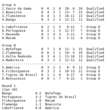
Group A

1.Vasco da Gama	    8  6  2  0  18- 6  20  Qualified

2.Boavista	    8  4  3  1  13- 7  15  Qualified

3.Fluminense	    8  4  1  3  16-11  13  Qualified

4.Bangu		    8  3  2  3  13-11  11  Qualified

-----------------------------------------

5.Cabofriense	    8  2  1  5   9-12   7  Group D

6.Portuguesa	    8  2  1  5  11-17   7  Group D

7.Resende	    8  1  4  3   5-11   7  Group D

8.Macaé		    8  1  1  6   5-12   4  Group D

Group B

1.Botafogo	    8  7  1  0  12- 3  22  Qualified

2.Flamengo	    8  6  1  1  19- 4  19  Qualified

3.Volta Redonda	    8  3  4  1  13-10  13  Qualified

4.Madureira	    8  3  3  2  12-12  12  Qualified

-----------------------------------------

5.América	    8  3  2  3   9- 9  11  Group D

6.Friburguense	    8  3  2  3  10-13  11  Group D

7.Tigres do Brasil  8  1  1  6   6-17   4  Group D

8.Bonsucesso	    8  0  1  7   6-22   1  Group D

Round 1

[Jan 30]

Bangu		 0-2  Botafogo

Portuguesa	 3-2  Tigres do Brasil

Friburguense	 1-0  Macaé

Flamengo	 1-1  Boavista

Cabofriense	 0-0  América
