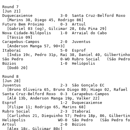
Round 7 

[Jun 21]

Duquecaxiense            3-0  Santa Cruz-Belford Roxo 

  [Marins 38, Diego 45, Rodrigo 86]

Futuro Bem Próximo       0-3  Artsul 

  [Gabriel 03 (og), Gilcimar 28, Edu Pina 29]

Nova Cidade-Nilópolis    1-0  Arraial do Cabo 

  [Tássio 09]

Carapebus-Campos         2-0  Juventus 

  [Anderson Manga 57, 90+3]

Itaboraí                 5-0  Esprof 

  [Índio 19c, Pedro 31p, Raí 38, Daniel 40, Gilbertinho
São Pedro                0-WO Rubro Social   (São Pedro
Búzios                   1-0  Heliópolis 

  [Dodô 20]

Round 8 

[Jun 28]

Juventus                 2-3  São Gonçalo EC 

  [Bruno Oliveira 65, Bruno Diogo 80; Hiago 02, Rafael 
Santa Cruz-Belford Roxo  0-3  Carapebus-Campos 

  [Alê 13b, Anderson Manga 19p, Valker 22]

Esprof                   1-2  Duquecaxiense 

  [Filipe 11; Rodrigo 65, Marins 68]

Rubro Social             2-3  Itaboraí 

  [Carlinhos 21, Dieguinho 57; Pedro 18p, 86, Gilbertin
Heliópolis              WO-0  São Pedro   (São Pedro fo
Artsul                   2-0  Búzios 

  [Alex 18c, Gilcimar 80c]
