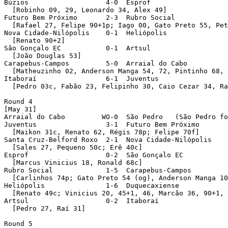
Búzios                   4-0  Esprof 

  [Robinho 09, 29, Leonardo 34, Alex 49]

Futuro Bem Próximo       2-3  Rubro Social 

  [Rafael 27, Felipe 90+1p; Iago 00, Gato Preto 55, Pet
Nova Cidade-Nilópolis    0-1  Heliópolis 

  [Renato 90+2]

São Gonçalo EC           0-1  Artsul 

  [João Douglas 53]

Carapebus-Campos         5-0  Arraial do Cabo 

  [Matheuzinho 02, Anderson Manga 54, 72, Pintinho 68, 
Itaboraí                 6-1  Juventus 

  [Pedro 03c, Fabão 23, Felipinho 30, Caio Cezar 34, Ra
Round 4 

[May 31]

Arraial do Cabo         WO-0  São Pedro   (São Pedro fo
Juventus                 3-1  Futuro Bem Próximo 

  [Maikon 31c, Renato 62, Régis 78p; Felipe 70f]

Santa Cruz-Belford Roxo  2-1  Nova Cidade-Nilópolis 

  [Sales 27, Pequeno 50c; Erê 40c]

Esprof                   0-2  São Gonçalo EC 

  [Marcus Vinicius 18, Ronald 68c]

Rubro Social             1-5  Carapebus-Campos 

  [Carlinhos 74p; Gato Preto 54 (og), Anderson Manga 10
Heliópolis               1-6  Duquecaxiense 

  [Renato 49c; Vinicius 20, 45+1, 46, Marcão 36, 90+1, 
Artsul                   0-2  Itaboraí 

  [Pedro 27, Raí 31]

Round 5 
