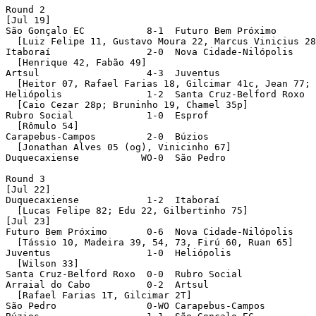
Round 2 

[Jul 19]

São Gonçalo EC           8-1  Futuro Bem Próximo 

  [Luiz Felipe 11, Gustavo Moura 22, Marcus Vinicius 28
Itaboraí                 2-0  Nova Cidade-Nilópolis 

  [Henrique 42, Fabão 49]

Artsul                   4-3  Juventus 

  [Heitor 07, Rafael Farias 18, Gilcimar 41c, Jean 77; 
Heliópolis               1-2  Santa Cruz-Belford Roxo 

  [Caio Cezar 28p; Bruninho 19, Chamel 35p]

Rubro Social             1-0  Esprof 

  [Rômulo 54]

Carapebus-Campos         2-0  Búzios 

  [Jonathan Alves 05 (og), Vinicinho 67]

Duquecaxiense           WO-0  São Pedro 

Round 3 

[Jul 22]

Duquecaxiense            1-2  Itaboraí 

  [Lucas Felipe 82; Edu 22, Gilbertinho 75]

[Jul 23]

Futuro Bem Próximo       0-6  Nova Cidade-Nilópolis 

  [Tássio 10, Madeira 39, 54, 73, Firú 60, Ruan 65]

Juventus                 1-0  Heliópolis 

  [Wilson 33]

Santa Cruz-Belford Roxo  0-0  Rubro Social 

Arraial do Cabo          0-2  Artsul 

  [Rafael Farias 1T, Gilcimar 2T]

São Pedro                0-WO Carapebus-Campos 
