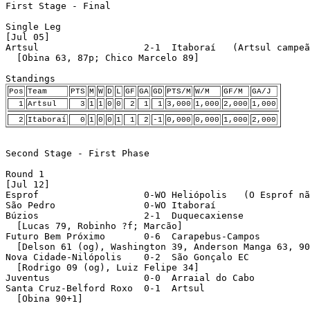
First Stage - Final

Single Leg

[Jul 05]

Artsul                   2-1  Itaboraí   (Artsul campeã
  [Obina 63, 87p; Chico Marcelo 89]

Pos
Team
PTS
M
W
D
L
GF
GA
GD
PTS/M
W/M
GF/M
GA/J
1
Artsul
3
1
1
0
0
2
1
1
3,000
1,000
2,000
1,000
2
Itaboraí
0
1
0
0
1
1
2
-1
0,000
0,000
1,000
2,000
Second Stage - First Phase

Round 1 

[Jul 12]

Esprof                   0-WO Heliópolis   (O Esprof nã
São Pedro                0-WO Itaboraí 

Búzios                   2-1  Duquecaxiense 

  [Lucas 79, Robinho ?f; Marcão]

Futuro Bem Próximo       0-6  Carapebus-Campos 

  [Delson 61 (og), Washington 39, Anderson Manga 63, 90
Nova Cidade-Nilópolis    0-2  São Gonçalo EC 

  [Rodrigo 09 (og), Luiz Felipe 34]

Juventus                 0-0  Arraial do Cabo 

Santa Cruz-Belford Roxo  0-1  Artsul 

  [Obina 90+1]
