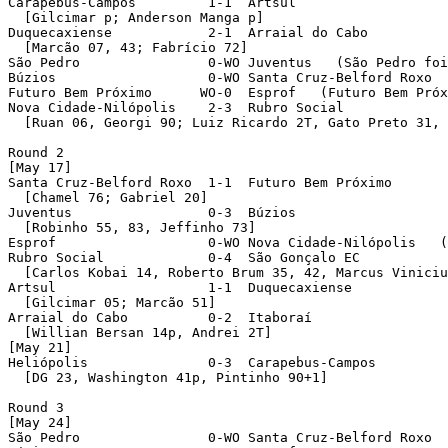
Carapebus-Campos         1-1  Artsul 

  [Gilcimar p; Anderson Manga p]

Duquecaxiense            2-1  Arraial do Cabo 

  [Marcão 07, 43; Fabrício 72]

São Pedro                0-WO Juventus   (São Pedro foi
Búzios                   0-WO Santa Cruz-Belford Roxo  
Futuro Bem Próximo      WO-0  Esprof   (Futuro Bem Próx
Nova Cidade-Nilópolis    2-3  Rubro Social 

  [Ruan 06, Georgi 90; Luiz Ricardo 2T, Gato Preto 31, 
Round 2 

[May 17]

Santa Cruz-Belford Roxo  1-1  Futuro Bem Próximo 

  [Chamel 76; Gabriel 20]

Juventus                 0-3  Búzios 

  [Robinho 55, 83, Jeffinho 73]

Esprof                   0-WO Nova Cidade-Nilópolis   (
Rubro Social             0-4  São Gonçalo EC 

  [Carlos Kobai 14, Roberto Brum 35, 42, Marcus Viniciu
Artsul                   1-1  Duquecaxiense 

  [Gilcimar 05; Marcão 51]

Arraial do Cabo          0-2  Itaboraí 

  [Willian Bersan 14p, Andrei 2T]

[May 21]

Heliópolis               0-3  Carapebus-Campos 

  [DG 23, Washington 41p, Pintinho 90+1]

Round 3 

[May 24]

São Pedro                0-WO Santa Cruz-Belford Roxo  