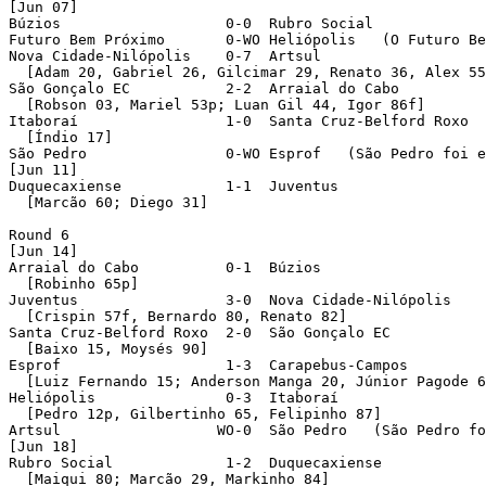
[Jun 07]

Búzios                   0-0  Rubro Social 

Futuro Bem Próximo       0-WO Heliópolis   (O Futuro Be
Nova Cidade-Nilópolis    0-7  Artsul 

  [Adam 20, Gabriel 26, Gilcimar 29, Renato 36, Alex 55
São Gonçalo EC           2-2  Arraial do Cabo 

  [Robson 03, Mariel 53p; Luan Gil 44, Igor 86f]

Itaboraí                 1-0  Santa Cruz-Belford Roxo 

  [Índio 17]

São Pedro                0-WO Esprof   (São Pedro foi e
[Jun 11]

Duquecaxiense            1-1  Juventus 

  [Marcão 60; Diego 31]

Round 6 

[Jun 14]

Arraial do Cabo          0-1  Búzios 

  [Robinho 65p]

Juventus                 3-0  Nova Cidade-Nilópolis 

  [Crispin 57f, Bernardo 80, Renato 82]

Santa Cruz-Belford Roxo  2-0  São Gonçalo EC 

  [Baixo 15, Moysés 90]

Esprof                   1-3  Carapebus-Campos 

  [Luiz Fernando 15; Anderson Manga 20, Júnior Pagode 6
Heliópolis               0-3  Itaboraí 

  [Pedro 12p, Gilbertinho 65, Felipinho 87]

Artsul                  WO-0  São Pedro   (São Pedro fo
[Jun 18]

Rubro Social             1-2  Duquecaxiense 

  [Maiqui 80; Marcão 29, Markinho 84]
