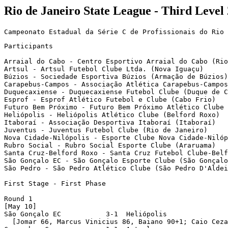
Rio de Janeiro State League - Third Level
Participants

Arraial do Cabo - Centro Esportivo Arraial do Cabo (Rio
Artsul - Artsul Futebol Clube Ltda. (Nova Iguaçu)

Búzios - Sociedade Esportiva Búzios (Armação de Búzios)

Carapebus-Campos - Associação Atlética Carapebus-Campos
Duquecaxiense - Duquecaxiense Futebol Clube (Duque de C
Esprof - Esprof Atlético Futebol e Clube (Cabo Frio)

Futuro Bem Próximo - Futuro Bem Próximo Atlético Clube 
Heliópolis - Heliópolis Atlético Clube (Belford Roxo)

Itaboraí - Associação Desportiva Itaboraí (Itaboraí)

Juventus - Juventus Futebol Clube (Rio de Janeiro)

Nova Cidade-Nilópolis - Esporte Clube Nova Cidade-Nilóp
Rubro Social - Rubro Social Esporte Clube (Araruama)

Santa Cruz-Belford Roxo - Santa Cruz Futebol Clube-Belf
São Gonçalo EC - São Gonçalo Esporte Clube (São Gonçalo
São Pedro - São Pedro Atlético Clube (São Pedro D'Aldei
First Stage - First Phase

Round 1 

[May 10]

São Gonçalo EC           3-1  Heliópolis 

  [Jomar 66, Marcus Vinicius 86, Baiano 90+1; Caio Ceza