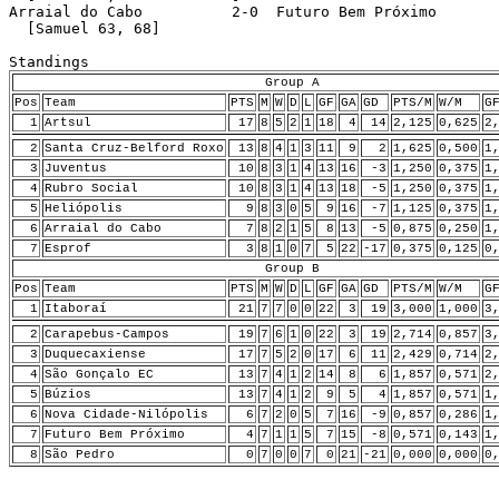
Arraial do Cabo          2-0  Futuro Bem Próximo 

  [Samuel 63, 68]

Group A
Pos
Team
PTS
M
W
D
L
GF
GA
GD
PTS/M
W/M
G
1
Artsul
17
8
5
2
1
18
4
14
2,125
0,625
2
2
Santa Cruz-Belford Roxo
13
8
4
1
3
11
9
2
1,625
0,500
1
3
Juventus
10
8
3
1
4
13
16
-3
1,250
0,375
1
4
Rubro Social
10
8
3
1
4
13
18
-5
1,250
0,375
1
5
Heliópolis
9
8
3
0
5
9
16
-7
1,125
0,375
1
6
Arraial do Cabo
7
8
2
1
5
8
13
-5
0,875
0,250
1
7
Esprof
3
8
1
0
7
5
22
-17
0,375
0,125
0
Group B
Pos
Team
PTS
M
W
D
L
GF
GA
GD
PTS/M
W/M
G
1
Itaboraí
21
7
7
0
0
22
3
19
3,000
1,000
3
2
Carapebus-Campos
19
7
6
1
0
22
3
19
2,714
0,857
3
3
Duquecaxiense
17
7
5
2
0
17
6
11
2,429
0,714
2
4
São Gonçalo EC
13
7
4
1
2
14
8
6
1,857
0,571
2
5
Búzios
13
7
4
1
2
9
5
4
1,857
0,571
1
6
Nova Cidade-Nilópolis
6
7
2
0
5
7
16
-9
0,857
0,286
1
7
Futuro Bem Próximo
4
7
1
1
5
7
15
-8
0,571
0,143
1
8
São Pedro
0
7
0
0
7
0
21
-21
0,000
0,000
0