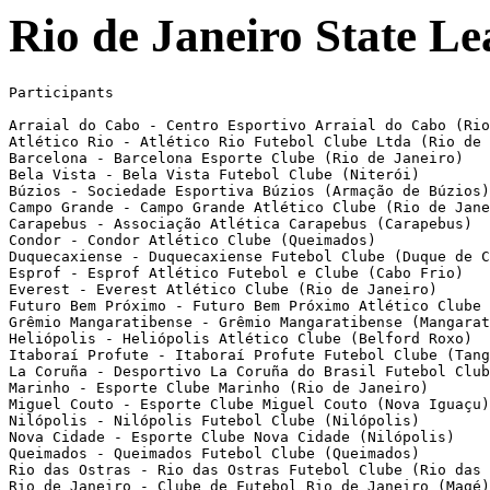
Rio de Janeiro State Le
Participants

Arraial do Cabo - Centro Esportivo Arraial do Cabo (Rio de Janeiro)
Atlético Rio - Atlético Rio Futebol Clube Ltda (Rio de Janeiro)
Barcelona - Barcelona Esporte Clube (Rio de Janeiro)
Bela Vista - Bela Vista Futebol Clube (Niterói)
Búzios - Sociedade Esportiva Búzios (Armação de Búzios)
Campo Grande - Campo Grande Atlético Clube (Rio de Janeiro)
Carapebus - Associação Atlética Carapebus (Carapebus)
Condor - Condor Atlético Clube (Queimados)
Duquecaxiense - Duquecaxiense Futebol Clube (Duque de Caxias)
Esprof - Esprof Atlético Futebol e Clube (Cabo Frio)
Everest - Everest Atlético Clube (Rio de Janeiro)
Futuro Bem Próximo - Futuro Bem Próximo Atlético Clube (Niterói)
Grêmio Mangaratibense - Grêmio Mangaratibense (Mangaratiba)
Heliópolis - Heliópolis Atlético Clube (Belford Roxo)
Itaboraí Profute - Itaboraí Profute Futebol Clube (Tanguá)
La Coruña - Desportivo La Coruña do Brasil Futebol Clube (Rio de Janeiro)
Marinho - Esporte Clube Marinho (Rio de Janeiro)
Miguel Couto - Esporte Clube Miguel Couto (Nova Iguaçu)
Nilópolis - Nilópolis Futebol Clube (Nilópolis)
Nova Cidade - Esporte Clube Nova Cidade (Nilópolis)
Queimados - Queimados Futebol Clube (Queimados)
Rio das Ostras - Rio das Ostras Futebol Clube (Rio das Ostras)
Rio de Janeiro - Clube de Futebol Rio de Janeiro (Magé)
Rio-São Paulo - Associação do Esporte Clube Rio-São Paulo (Rio de Janeiro)
Riostrense - Riostrense Esporte Clube Ltda (Silva Jardim)
Rubro Social - Rubro Social Esporte Clube (Araruama)
São Cristóvão - São Cristóvão de Futebol e Regatas (Rio de Janeiro)
São Gonçalo EC - São Gonçalo Esporte Clube (São Gonçalo)
São Gonçalo FC - São Gonçalo Futebol Clube (São Gonçalo)
São José(I) - Clube de Futebol São José (Itaperuna)
São Pedro - São Pedro Atlético Clube (São Pedro D'Aldeia)
Serrano - Serrano Foot Ball Club (Petrópolis)
Teresópolis - Teresópolis Futebol Clube (Teresópolis)
União Central - União Central Futebol Clube (Rio de Janeiro)
União de Marechal - União de Marechal Hermes Futebol Clube (Rio de Janeiro)
Villa Rio - Villa Rio Esporte Clube (Rio de Janeiro)

Índice técnico para pontuar: soma da média dos pontos ganhos com a média de saldo de gols

1st Phase

Round 1 
[May 11]
Arraial do Cabo       WO-0  La Coruña  (La Coruña não inscreveu jogadores a tempo)
Campo Grande           1-1  Miguel Couto 
Futuro Bem Próximo     0-3  Rio de Janeiro 
São José(I)            0-1  São Cristóvão 
[May 12]
União de Marechal     WO-0  Atlético Rio  (Atlético Rio não participará mais da competição)
Duquecaxiense         WO-0  Everest  (Everest não participará mais da competição)
Esprof                 3-1  Condor 
Rio das Ostras         0-WO Grêmio Mangaratibense  (Rio das Ostras não participará mais da competição)
Nova Cidade            2-0  Serrano 
Barcelona              1-1  Rubro Social 
Riostrense             1-4  Queimados 
Marinho                2-2  Nilópolis 
Búzios                 1-0  Villa Rio 
Teresópolis            0-1  Itaboraí Profute 
Bela Vista             0-WO União Central  (Faltou ambulância em campo)
Heliópolis             3-1  Rio-São Paulo 
São Pedro             WO-0  Carapebus  (Carapebus não participará mais da competição)
São Gonçalo FC         0-6  São Gonçalo EC 

Round 2 
[May 18]
São Cristóvão          1-2  São Gonçalo FC 
Rio de Janeiro         0-1  São José(I) 
São Gonçalo EC         1-0  Futuro Bem Próximo 
União Central          0-0  São Pedro 
[May 19]
Miguel Couto           4-1  Marinho 
Rubro Social           1-2  Esprof 
Rio-São Paulo          1-4  Bela Vista 
Grêmio Mangaratibense  0-0  Barcelona 
Carapebus              0-WO Heliópolis  (Carapebus foi excluído da competição)
La Coruña              0-WO Campo Grande  (Jogo interrompido aos 10 minutos por falta de médico. O jogo estava 1-0 para o La Coruña.)
Villa Rio              2-3  Riostrense 
Nilópolis              1-4  Arraial do Cabo 
Itaboraí Profute       0-1  Búzios 
Queimados              1-0  Teresópolis 
Atlético Rio           0-WO Duquecaxiense  (Atlético Rio foi excluído da competição)
Serrano                2-1  União de Marechal 
Condor                WO-0  Rio das Ostras  (Rio das Ostras excluído da competição)
Everest                0-WO Nova Cidade  (Everest foi excluído da competição)

Round 3 
[May 25]
Campo Grande           0-1  Arraial do Cabo 
Villa Rio              0-0  Queimados 
[May 26]
Miguel Couto           1-0  Nilópolis 
Búzios                 2-0  Teresópolis 
Duquecaxiense          0-0  Serrano 
União de Marechal      1-0  Nova Cidade 
Esprof                 1-0  Barcelona 
Atlético Rio          WO-WO Everest  (Atlético Rio e Everest foran excluídos da competição)
Bela Vista            WO-0  Carapebus  (Carapebus foi excluído da competição)
Rio das Ostras         0-WO Rubro Social  (Rio das Ostras foi excluído da competição)
Heliópolis             0-3  São Pedro 
  [Felipe Araújo, Diego Castro, Marlon]
Condor                 1-2  Grêmio Mangaratibense 
São José(I)            2-1  Futuro Bem Próximo 
Rio-São Paulo          0-WO União Central  (Falta de ambulância no estádio)
São Cristóvão          0-1  São Gonçalo EC 
São Gonçalo FC         1-0  Rio de Janeiro 
Marinho                1-2  La Coruña 
Riostrense             5-2  Itaboraí Profute 

Round 4 
[Jun 01]
Futuro Bem Próximo     0-7  São Gonçalo FC 
Rio de Janeiro         0-1  São Cristóvão 
São Gonçalo EC         1-2  São José(I) 
[Jun 02]
Barcelona             WO-0  Rio das Ostras  (Rio das Ostras foi excluído da competição)
Grêmio Mangaratibense  2-1  Esprof 
Rubro Social           1-1  Condor 
Teresópolis            1-5  Riostrense 
Queimados              1-1  Búzios 
Itaboraí Profute       0-WO Villa Rio  (Itaborai Profute não levou médico ao estádio)
Nilópolis              0-WO Campo Grande  (Nilópolis perdeu por WO por falta de médico)
Carapebus              0-WO Rio-São Paulo  (Carapebus foi excluído da competição)
Nova Cidade            0-WO Duquecaxiense  (Nova Cidade perdeu por WO por não levar médico ao estádio)
Everest                0-WO União de Marechal  (Everest foi excluído da competição)
Serrano               WO-0  Atlético Rio  (Atlético Rio foi excluído da competição)
Arraial do Cabo        0-0  Marinho 
São Pedro              3-0  Bela Vista 
União Central          0-0  Heliópolis 
[Jun 05]
La Coruña              0-WO Miguel Couto  (Jogo não realizado por falta de médico)

Round 5 
[Jun 08]
Condor                 0-1  Barcelona 
São Cristóvão          2-1  Futuro Bem Próximo 
União Central         WO-0  Carapebus  (Carapebus foi excluído da competição)
Bela Vista             0-2  Heliópolis 
[Jun 09]
Duquecaxiense          2-0  União de Marechal 
Miguel Couto           2-1  Arraial do Cabo 
Rio das Ostras         0-WO Esprof  (Rio das Ostras foi excluído da competição)
Grêmio Mangaratibense  2-1  Rubro Social 
Atlético Rio           0-WO Nova Cidade  (Atlético Rio foi excluído da competição)
Everest                0-WO Serrano  (Everest foi excluído da competição)
Riostrense             1-1  Búzios 
São Gonçalo FC         1-0  São José(I) 
Villa Rio              4-0  Teresópolis 
Queimados              3-1  Itaboraí Profute 
Marinho                0-0  Campo Grande 
Nilópolis              0-WO La Coruña  (Faltou ambulância)
Rio-São Paulo          0-WO São Pedro  (A Diretoria do Complexo Esportivo Miécimo da Silva  não liberou o campo de jogo devido problemas com a ambulância)
[Jun 12]
São Gonçalo EC         1-1  Rio de Janeiro 

Round 6 
[Jun 15]
Carapebus              0-WO São Pedro  (Carapebus foi excluído da competição)
Rio de Janeiro         3-1  Futuro Bem Próximo 
São Gonçalo EC         1-0  São Gonçalo FC 
União Central          1-0  Bela Vista 
[Jun 16]
Miguel Couto           1-0  Campo Grande 
Grêmio Mangaratibense WO-0  Rio das Ostras  (Rio das Ostras foi excluído da competição)
Condor                 1-1  Esprof 
Rubro Social           2-6  Barcelona 
Nilópolis              1-0  Marinho 
Everest                0-WO Duquecaxiense  (Everest foi excluído da competição)
Atlético Rio           0-WO União de Marechal  (Atlético Rio foi excluído da competição)
Serrano                4-0  Nova Cidade 
Queimados              4-3  Riostrense 
Villa Rio              1-0  Búzios 
Itaboraí Profute       0-WO Teresópolis  (Jogo não realizado por falta de ambulância)
[Jun 18]
La Coruña              0-WO Arraial do Cabo  (Partida não realizada por falta de ambulância, médico e policiamento. La Coruña excluído da competição)
[Jun 19]
Rio-São Paulo          1-1  Heliópolis 
São Cristóvão          1-0  São José(I) 

Round 7 
[Jun 22]
Campo Grande          WO-0  La Coruña  (La Coruña excluído da competição)
Esprof                 3-1  Rubro Social 
União de Marechal      0-2  Serrano 
Duquecaxiense         WO-0  Atlético Rio  (Atlético Rio foi excluído da competição)
Nova Cidade           WO-0  Everest  (Everest foi excluído da competição)
[Jun 23]
Riostrense             2-2  Villa Rio 
Rio das Ostras         0-WO Condor  (Rio das Ostras foi excluído da competição)
Barcelona              1-1  Grêmio Mangaratibense 
Futuro Bem Próximo     0-4  São Gonçalo EC 
Búzios                 4-0  Itaboraí Profute 
Teresópolis            0-WO Queimados  (Jogo não realizado por falta de ambulância)
Bela Vista             0-4  Rio-São Paulo 
Heliópolis            WO-0  Carapebus  (Carapebus foi excluído da competição)
São Pedro              1-1  União Central 
Arraial do Cabo        1-1  Nilópolis 
Marinho                0-WO Miguel Couto  (Jogo encerrado no intervalo (estava 0-1) pois o médico teve que sair e não teve um substituto)
[Jun 26]
São Gonçalo FC         2-0  São Cristóvão 
São José(I)            3-0  Rio de Janeiro 
  [Douglas(2), Washington]

Round 8 
[Jun 29]
Barcelona              2-0  Esprof 
Futuro Bem Próximo     1-1  São José(I) 
Queimados              1-2  Villa Rio 
Rio de Janeiro         1-1  São Gonçalo FC 
São Gonçalo EC         3-0  São Cristóvão 
Carapebus              0-WO Bela Vista  (Carapebus foi excluído da competição)
União Central 