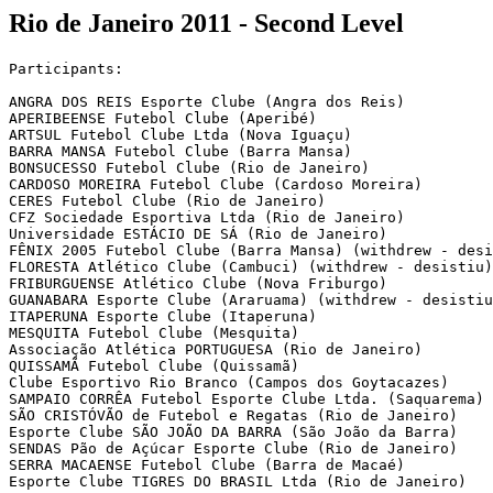
Rio de Janeiro 2011 - Second Level
Participants:

ANGRA DOS REIS Esporte Clube (Angra dos Reis)

APERIBEENSE Futebol Clube (Aperibé)

ARTSUL Futebol Clube Ltda (Nova Iguaçu)

BARRA MANSA Futebol Clube (Barra Mansa)

BONSUCESSO Futebol Clube (Rio de Janeiro)

CARDOSO MOREIRA Futebol Clube (Cardoso Moreira)

CERES Futebol Clube (Rio de Janeiro)

CFZ Sociedade Esportiva Ltda (Rio de Janeiro)

Universidade ESTÁCIO DE SÁ (Rio de Janeiro)

FÊNIX 2005 Futebol Clube (Barra Mansa) (withdrew - desi
FLORESTA Atlético Clube (Cambuci) (withdrew - desistiu)

FRIBURGUENSE Atlético Clube (Nova Friburgo)

GUANABARA Esporte Clube (Araruama) (withdrew - desistiu
ITAPERUNA Esporte Clube (Itaperuna)

MESQUITA Futebol Clube (Mesquita)

Associação Atlética PORTUGUESA (Rio de Janeiro)

QUISSAMÃ Futebol Clube (Quissamã)

Clube Esportivo Rio Branco (Campos dos Goytacazes)

SAMPAIO CORRÊA Futebol Esporte Clube Ltda. (Saquarema)

SÃO CRISTÓVÃO de Futebol e Regatas (Rio de Janeiro)

Esporte Clube SÃO JOÃO DA BARRA (São João da Barra)

SENDAS Pão de Açúcar Esporte Clube (Rio de Janeiro)

SERRA MACAENSE Futebol Clube (Barra de Macaé)
