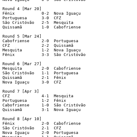
Round 4 [Mar 20]

Fênix           0-2  Nova Iguaçu

Portuguesa      3-0  CFZ

São Cristóvão   2-5  Mesquita

Quissamã        1-0  Cabofriense

Round 5 [Mar 24]

Cabofriense     2-0  Portuguesa

CFZ             2-2  Quissamã

Mesquita        1-2  Nova Iguaçu

Fênix           3-3  São Cristóvão

Round 6 [Mar 27]

Mesquita        2-0  Cabofriense

São Cristóvão   1-1  Portuguesa

Quissamã        2-1  Fênix

Nova Iguaçu     3-0  CFZ

Round 7 [Apr 3]

CFZ             4-1  Mesquita

Portuguesa      1-2  Fênix

Cabofriense     1-0  São Cristóvão

Quissamã        3-1  Nova Iguaçu

Round 8 [Apr 10]

Fênix           2-0  Cabofriense

São Cristóvão   2-1  CFZ

Nova Iguaçu     2-0  Portuguesa
