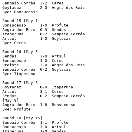
Sampaio Corrêa  3-2  Ceres

Goytacaz        2-0  Angra dos Reis

Bye: Bonsucesso

Round 15 [May 1]

Bonsucesso      1-0  Profute

Angra dos Reis  0-3  Sendas

Itaperuna       0-2  Sampaio Corrêa

Artsul          1-0  Goytacaz

Bye: Ceres

Round 16 [May 5]

Sendas          3-0  Artsul

Bonsucesso      1-0  Ceres

Profute         3-0  Angra dos Reis

Sampaio Corrêa  0-2  Goytacaz

Bye: Itaperuna

Round 17 [May 8]

Goytacaz        0-0  Itaperuna

Artsul          3-1  Ceres

Sendas          0-2  Sampaio Corrêa

[May 9]

Angra dos Reis  1-8  Bonsucesso

Bye: Profute

Round 18 [May 15]

Sampaio Corrêa  1-1  Profute

Bonsucesso      3-0  Artsul

Itaperuna       1-0  Sendas
