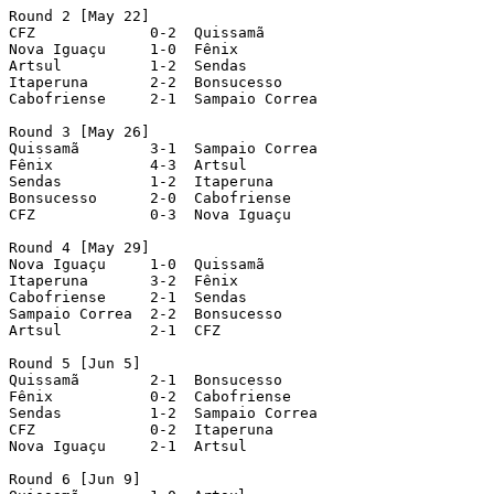
Round 2 [May 22]

CFZ             0-2  Quissamã

Nova Iguaçu     1-0  Fênix

Artsul          1-2  Sendas

Itaperuna       2-2  Bonsucesso

Cabofriense     2-1  Sampaio Correa

Round 3 [May 26]

Quissamã        3-1  Sampaio Correa

Fênix           4-3  Artsul

Sendas          1-2  Itaperuna

Bonsucesso      2-0  Cabofriense

CFZ             0-3  Nova Iguaçu

Round 4 [May 29]

Nova Iguaçu     1-0  Quissamã

Itaperuna       3-2  Fênix

Cabofriense     2-1  Sendas

Sampaio Correa  2-2  Bonsucesso

Artsul          2-1  CFZ

Round 5 [Jun 5]

Quissamã        2-1  Bonsucesso

Fênix           0-2  Cabofriense

Sendas          1-2  Sampaio Correa

CFZ             0-2  Itaperuna

Nova Iguaçu     2-1  Artsul

Round 6 [Jun 9]
