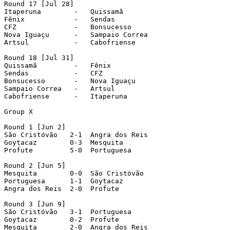
Round 17 [Jul 28]

Itaperuna        -   Quissamã

Fênix            -   Sendas

CFZ              -   Bonsucesso

Nova Iguaçu      -   Sampaio Correa

Artsul           -   Cabofriense

Round 18 [Jul 31]

Quissamã         -   Fênix

Sendas           -   CFZ

Bonsucesso       -   Nova Iguaçu

Sampaio Correa   -   Artsul

Cabofriense      -   Itaperuna

Group X

Round 1 [Jun 2]

São Cristóvão   2-1  Angra dos Reis

Goytacaz        0-3  Mesquita

Profute         5-0  Portuguesa

Round 2 [Jun 5]

Mesquita        0-0  São Cristóvão

Portuguesa      1-1  Goytacaz

Angra dos Reis  2-0  Profute

Round 3 [Jun 9]

São Cristóvão   3-1  Portuguesa

Goytacaz        0-2  Profute

Mesquita        2-0  Angra dos Reis
