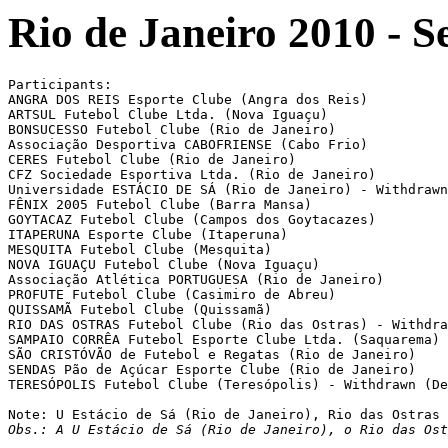
Rio de Janeiro 2010 - S
Participants:

ANGRA DOS REIS Esporte Clube (Angra dos Reis)

ARTSUL Futebol Clube Ltda. (Nova Iguaçu)

BONSUCESSO Futebol Clube (Rio de Janeiro)

Associação Desportiva CABOFRIENSE (Cabo Frio)

CERES Futebol Clube (Rio de Janeiro)

CFZ Sociedade Esportiva Ltda. (Rio de Janeiro)

Universidade ESTÁCIO DE SÁ (Rio de Janeiro) - Withdrawn
FÊNIX 2005 Futebol Clube (Barra Mansa)

GOYTACAZ Futebol Clube (Campos dos Goytacazes)

ITAPERUNA Esporte Clube (Itaperuna)

MESQUITA Futebol Clube (Mesquita)

NOVA IGUAÇU Futebol Clube (Nova Iguaçu)

Associação Atlética PORTUGUESA (Rio de Janeiro)

PROFUTE Futebol Clube (Casimiro de Abreu)

QUISSAMÃ Futebol Clube (Quissamã)

RIO DAS OSTRAS Futebol Clube (Rio das Ostras) - Withdra
SAMPAIO CORRÊA Futebol Esporte Clube Ltda. (Saquarema)

SÃO CRISTÓVÃO de Futebol e Regatas (Rio de Janeiro)

SENDAS Pão de Açúcar Esporte Clube (Rio de Janeiro)

TERESÓPOLIS Futebol Clube (Teresópolis) - Withdrawn (De
Obs.: A U Estácio de Sá (Rio de Janeiro), o Rio das Ost