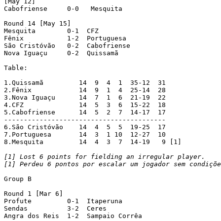
[May 12]

Cabofriense     0-0   Mesquita

Round 14 [May 15]

Mesquita        0-1  CFZ

Fênix           1-2  Portuguesa

São Cristóvão   0-2  Cabofriense

Nova Iguaçu     0-2  Quissamã

Table:

1.Quissamã         14  9  4  1  35-12  31

2.Fênix            14  9  1  4  25-14  28

3.Nova Iguaçu      14  7  1  6  21-19  22

4.CFZ              14  5  3  6  15-22  18

5.Cabofriense	   14  5  2  7  14-17  17

-----------------------------------------

6.São Cristóvão    14  4  5  5  19-25  17

7.Portuguesa	   14  3  1 10  12-27  10

8.Mesquita         14  4  3  7  14-19   9 [1]

[1] Lost 6 points for fielding an irregular player.

Group B

Round 1 [Mar 6]

Profute         0-1  Itaperuna

Sendas          3-2  Ceres

Angra dos Reis  1-2  Sampaio Corrêa
