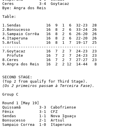
Ceres           3-4  Goytacaz

Bye: Angra dos Reis

Table:

1.Sendas           16  9  1  6  32-23  28

2.Bonsucesso       16  8  2  6  33-24  26

3.Sampaio Corrêa   16  8  2  6  26-20  26

4.Itaperuna        16  8  2  6  22-20  26

5.Artsul           16  8  1  7  19-17  25

-----------------------------------------

7.Goytacaz         16  7  2  7  24-23  23

  Profute          16  7  2  7  24-23  23

8.Ceres            16  7  2  7  27-27  23

9.Angra dos Reis   16  2  2 12  14-44   8

SECOND STAGE:

(Os 2 primeiros passam à Terceira Fase).
Group C

Round 1 [May 19]

Quissamã        3-3  Cabofriense

Fênix           3-1  CFZ

Sendas          1-1  Nova Iguaçu

Bonsucesso      2-1  Artsul

Sampaio Correa  1-0  Itaperuna
