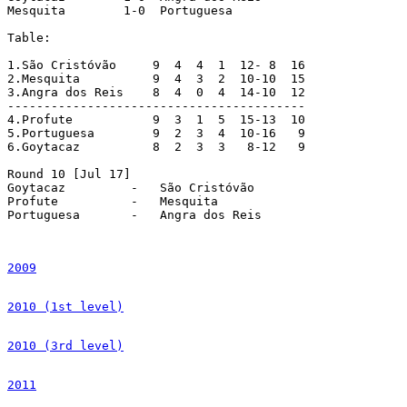
Mesquita        1-0  Portuguesa

Table:

1.São Cristóvão     9  4  4  1  12- 8  16

2.Mesquita          9  4  3  2  10-10  15

3.Angra dos Reis    8  4  0  4  14-10  12

-----------------------------------------

4.Profute           9  3  1  5  15-13  10

5.Portuguesa        9  2  3  4  10-16   9

6.Goytacaz          8  2  3  3   8-12   9

Round 10 [Jul 17]

Goytacaz         -   São Cristóvão

Profute          -   Mesquita

Portuguesa       -   Angra dos Reis

2009
2010 (1st level)
2010 (3rd level)
2011