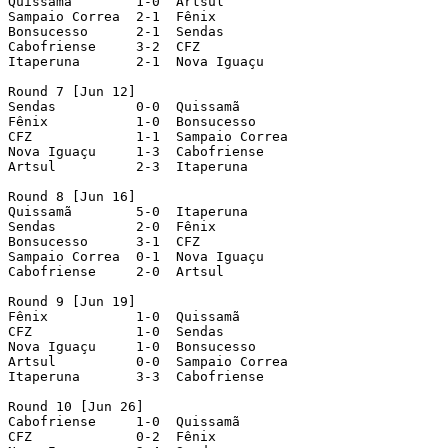
Quissamã        1-0  Artsul

Sampaio Correa  2-1  Fênix

Bonsucesso      2-1  Sendas

Cabofriense     3-2  CFZ

Itaperuna       2-1  Nova Iguaçu

Round 7 [Jun 12]

Sendas          0-0  Quissamã

Fênix           1-0  Bonsucesso

CFZ             1-1  Sampaio Correa

Nova Iguaçu     1-3  Cabofriense

Artsul          2-3  Itaperuna

Round 8 [Jun 16]

Quissamã        5-0  Itaperuna

Sendas          2-0  Fênix

Bonsucesso      3-1  CFZ

Sampaio Correa  0-1  Nova Iguaçu

Cabofriense     2-0  Artsul

Round 9 [Jun 19]

Fênix           1-0  Quissamã

CFZ             1-0  Sendas

Nova Iguaçu     1-0  Bonsucesso

Artsul          0-0  Sampaio Correa

Itaperuna       3-3  Cabofriense

Round 10 [Jun 26]

Cabofriense     1-0  Quissamã

CFZ             0-2  Fênix
