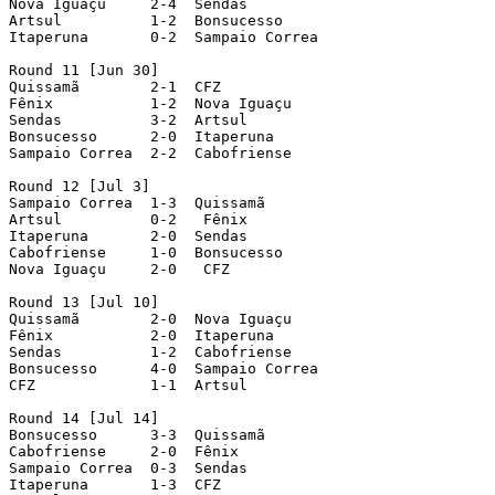
Nova Iguaçu     2-4  Sendas

Artsul          1-2  Bonsucesso

Itaperuna       0-2  Sampaio Correa

Round 11 [Jun 30]

Quissamã        2-1  CFZ

Fênix           1-2  Nova Iguaçu

Sendas          3-2  Artsul

Bonsucesso      2-0  Itaperuna

Sampaio Correa  2-2  Cabofriense

Round 12 [Jul 3]

Sampaio Correa  1-3  Quissamã

Artsul          0-2   Fênix

Itaperuna       2-0  Sendas

Cabofriense     1-0  Bonsucesso

Nova Iguaçu     2-0   CFZ

Round 13 [Jul 10]

Quissamã        2-0  Nova Iguaçu

Fênix           2-0  Itaperuna

Sendas          1-2  Cabofriense

Bonsucesso      4-0  Sampaio Correa

CFZ             1-1  Artsul

Round 14 [Jul 14]

Bonsucesso      3-3  Quissamã

Cabofriense     2-0  Fênix

Sampaio Correa  0-3  Sendas

Itaperuna       1-3  CFZ
