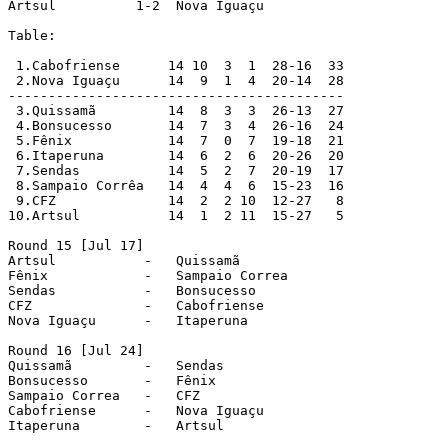
Artsul          1-2  Nova Iguaçu

Table:

 1.Cabofriense	    14 10  3  1  28-16  33

 2.Nova Iguaçu      14  9  1  4  20-14  28

------------------------------------------

 3.Quissamã         14  8  3  3  26-13  27

 4.Bonsucesso       14  7  3  4  26-16  24

 5.Fênix            14  7  0  7  19-18  21

 6.Itaperuna        14  6  2  6  20-26  20

 7.Sendas           14  5  2  7  20-19  17

 8.Sampaio Corrêa   14  4  4  6  15-23  16

 9.CFZ              14  2  2 10  12-27   8

10.Artsul           14  1  2 11  15-27   5

Round 15 [Jul 17]

Artsul           -   Quissamã

Fênix            -   Sampaio Correa

Sendas           -   Bonsucesso

CFZ              -   Cabofriense

Nova Iguaçu      -   Itaperuna

Round 16 [Jul 24]

Quissamã         -   Sendas

Bonsucesso       -   Fênix

Sampaio Correa   -   CFZ

Cabofriense      -   Nova Iguaçu

Itaperuna        -   Artsul
