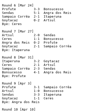
Round 6 [Mar 24]

Profute         3-3  Bonsucesso

Sendas          5-1  Angra dos Reis

Sampaio Corrêa  2-1  Itaperuna

Goytacaz        0-2  Artsul

Bye: Ceres

Round 7 [Mar 27]

Artsul          2-0  Sendas

Ceres           1-1  Bonsucesso

Angra dos Reis  0-2  Profute

Goytacaz        2-1  Sampaio Corrêa

Bye: Itaperuna

Round 8 [Mar 31]

Itaperuna       3-2  Goytacaz

Ceres           2-1  Artsul

Sampaio Corrêa  2-3  Sendas

Bonsucesso      4-1  Angra dos Reis

Bye: Profute

Round 9 [Apr 3]

Profute         3-1  Sampaio Corrêa

Artsul          1-0  Bonsucesso

Sendas          3-3  Itaperuna

Goytacaz        1-1  Ceres

Bye: Angra dos Reis

Round 10 [Apr 10]
