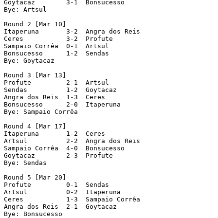
Goytacaz        3-1  Bonsucesso

Bye: Artsul

Round 2 [Mar 10]

Itaperuna       3-2  Angra dos Reis

Ceres           3-2  Profute

Sampaio Corrêa  0-1  Artsul

Bonsucesso      1-2  Sendas

Bye: Goytacaz

Round 3 [Mar 13]

Profute         2-1  Artsul

Sendas          1-2  Goytacaz

Angra dos Reis  1-3  Ceres

Bonsucesso      2-0  Itaperuna

Bye: Sampaio Corrêa

Round 4 [Mar 17]

Itaperuna       1-2  Ceres

Artsul          2-2  Angra dos Reis

Sampaio Corrêa  4-0  Bonsucesso

Goytacaz        2-3  Profute

Bye: Sendas

Round 5 [Mar 20]

Profute         0-1  Sendas

Artsul          0-2  Itaperuna

Ceres           1-3  Sampaio Corrêa

Angra dos Reis  2-1  Goytacaz

Bye: Bonsucesso
