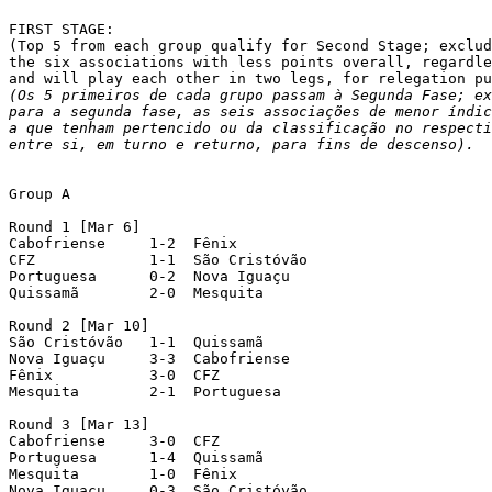
FIRST STAGE:

(Top 5 from each group qualify for Second Stage; exclud
the six associations with less points overall, regardle
(Os 5 primeiros de cada grupo passam à Segunda Fase; ex
para a segunda fase, as seis associações de menor índic
a que tenham pertencido ou da classificação no respecti
entre si, em turno e returno, para fins de descenso).
Group A

Round 1 [Mar 6]

Cabofriense     1-2  Fênix

CFZ             1-1  São Cristóvão

Portuguesa      0-2  Nova Iguaçu

Quissamã        2-0  Mesquita

Round 2 [Mar 10]

São Cristóvão   1-1  Quissamã

Nova Iguaçu     3-3  Cabofriense

Fênix           3-0  CFZ

Mesquita        2-1  Portuguesa

Round 3 [Mar 13]

Cabofriense     3-0  CFZ

Portuguesa      1-4  Quissamã

Mesquita        1-0  Fênix

Nova Iguaçu     0-3  São Cristóvão
