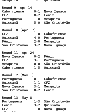
Mesquita        1-1  Quissamã

Round 9 [Apr 14]

Cabofriense     0-1  Nova Iguaçu

CFZ             0-2  Fênix

Portuguesa      1-0  Mesquita

Quissamã        5-0  São Cristóvão

Round 10 [Apr 17]

CFZ             1-0  Cabofriense

Quissamã        4-0  Portuguesa

Fênix           2-0  Mesquita

São Cristóvão   3-2  Nova Iguaçu

Round 11 [Apr 24]

Nova Iguaçu     0-2  Fênix

CFZ             3-1  Portuguesa

Mesquita        0-0  São Cristóvão

Cabofriense     1-5  Quissamã

Round 12 [May 1]

Portuguesa      0-1  Cabofriense

Quissamã        1-1  CFZ

Nova Iguaçu     3-1  Mesquita

São Cristóvão   0-2  Fênix

Round 13 [May 8]

Portuguesa      1-3  São Cristóvão

Fênix           3-2  Quissamã

CFZ             1-0  Nova Iguaçu
