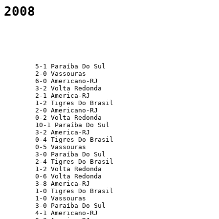
 2008
         5-1 Paraíba Do Sul                      
         2-0 Vassouras                           
         6-0 Americano-RJ                        
         3-2 Volta Redonda                       
         2-1 America-RJ                          
         1-2 Tigres Do Brasil                    
         2-0 Americano-RJ                        
         0-2 Volta Redonda                       
         10-1 Paraíba Do Sul                      
         3-2 America-RJ                          
         0-4 Tigres Do Brasil                    
         0-5 Vassouras                           
         3-0 Paraíba Do Sul                      
         2-4 Tigres Do Brasil                    
         1-2 Volta Redonda                       
         0-6 Volta Redonda                       
         3-8 America-RJ                          
         1-0 Tigres Do Brasil                    
         1-0 Vassouras                           
         3-0 Paraíba Do Sul                      
         4-1 Americano-RJ                        