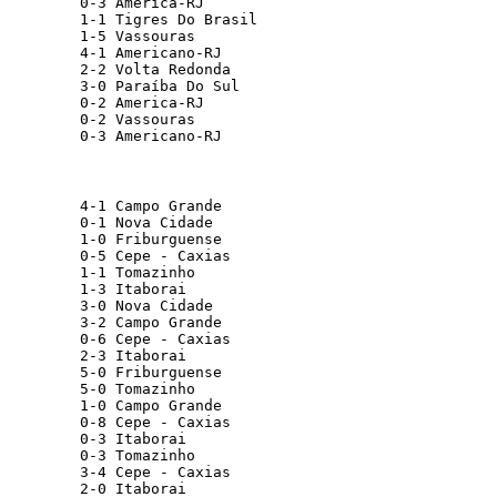
         0-3 America-RJ                          
         1-1 Tigres Do Brasil                    
         1-5 Vassouras                           
         4-1 Americano-RJ                        
         2-2 Volta Redonda                       
         3-0 Paraíba Do Sul                      
         0-2 America-RJ                          
         0-2 Vassouras                           
         0-3 Americano-RJ                        
         4-1 Campo Grande                        
         0-1 Nova Cidade                         
         1-0 Friburguense                        
         0-5 Cepe - Caxias                       
         1-1 Tomazinho                           
         1-3 Itaborai                            
         3-0 Nova Cidade                         
         3-2 Campo Grande                        
         0-6 Cepe - Caxias                       
         2-3 Itaborai                            
         5-0 Friburguense                        
         5-0 Tomazinho                           
         1-0 Campo Grande                        
         0-8 Cepe - Caxias                       
         0-3 Itaborai                            
         0-3 Tomazinho                           
         3-4 Cepe - Caxias                       
         2-0 Itaborai                            