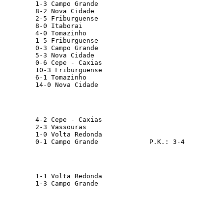
         1-3 Campo Grande                        
         8-2 Nova Cidade                         
         2-5 Friburguense                        
         8-0 Itaborai                            
         4-0 Tomazinho                           
         1-5 Friburguense                        
         0-3 Campo Grande                        
         5-3 Nova Cidade                         
         0-6 Cepe - Caxias                       
         10-3 Friburguense                        
         6-1 Tomazinho                           
         14-0 Nova Cidade                         
         4-2 Cepe - Caxias                       
         2-3 Vassouras                           
         1-0 Volta Redonda                       
         0-1 Campo Grande             P.K.: 3-4  
         1-1 Volta Redonda                       
         1-3 Campo Grande                        