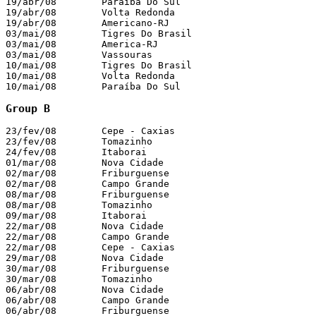
19/abr/08        Paraíba Do Sul                        
19/abr/08        Volta Redonda                         
19/abr/08        Americano-RJ                          
03/mai/08        Tigres Do Brasil                      
03/mai/08        America-RJ                            
03/mai/08        Vassouras                             
10/mai/08        Tigres Do Brasil                      
10/mai/08        Volta Redonda                         
10/mai/08        Paraíba Do Sul                        
Group B
23/fev/08        Cepe - Caxias                         
23/fev/08        Tomazinho                             
24/fev/08        Itaborai                              
01/mar/08        Nova Cidade                           
02/mar/08        Friburguense                          
02/mar/08        Campo Grande                          
08/mar/08        Friburguense                          
08/mar/08        Tomazinho                             
09/mar/08        Itaborai                              
22/mar/08        Nova Cidade                           
22/mar/08        Campo Grande                          
22/mar/08        Cepe - Caxias                         
29/mar/08        Nova Cidade                           
30/mar/08        Friburguense                          
30/mar/08        Tomazinho                             
06/abr/08        Nova Cidade                           
06/abr/08        Campo Grande                          
06/abr/08        Friburguense                          