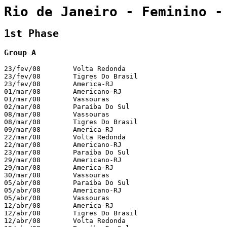
Rio de Janeiro - Feminino -
1st Phase
Group A
23/fev/08        Volta Redonda                         
23/fev/08        Tigres Do Brasil                      
23/fev/08        America-RJ                            
01/mar/08        Americano-RJ                          
01/mar/08        Vassouras                             
02/mar/08        Paraíba Do Sul                        
08/mar/08        Vassouras                             
08/mar/08        Tigres Do Brasil                      
09/mar/08        America-RJ                            
22/mar/08        Volta Redonda                         
22/mar/08        Americano-RJ                          
23/mar/08        Paraíba Do Sul                        
29/mar/08        Americano-RJ                          
29/mar/08        America-RJ                            
30/mar/08        Vassouras                             
05/abr/08        Paraíba Do Sul                        
05/abr/08        Americano-RJ                          
05/abr/08        Vassouras                             
12/abr/08        America-RJ                            
12/abr/08        Tigres Do Brasil                      
12/abr/08        Volta Redonda                         