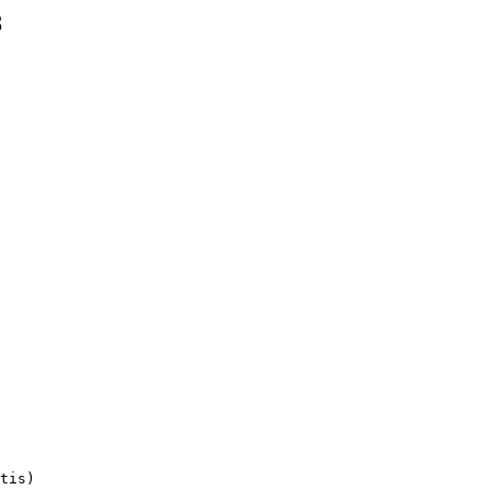
8
tis)
