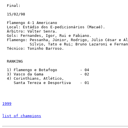
  Final:

  15/02/98

  Flamengo 4-1 Americano

  Local: Estádio dos E-pedicionários (Macaé).

  Árbitro: Válter Senra.

  Gols: Fernandes, Igor, Rui e Fabiano.

  Flamengo: Pessanha, Júnior, Rodrigo, Júlio César e Al
            Sílvio, Tato e Rui; Bruno Lazaroni e Fernan
  Técnico: Toninho Barroso.

  RANKING

  1) Flamengo e Botafogo          - 04

  3) Vasco da Gama                - 02

  4) Corinthians, Atlético,

     Santa Tereza e Desportiva    - 01

1999
list of champions