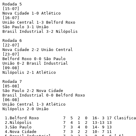
Rodada 5

[15-07]

Nova Cidade 1-0 Atlético

[16-07]

União Central 1-3 Belford Roxo

São Paulo 3-1 União

Brasil Industrial 3-2 Nilópolis

Rodada 6

[22-07]

Nova Cidade 2-2 União Central

[23-07]

Belford Roxo 0-0 São Paulo

União 0-2 Brasil Industrial

[09-08]

Nilópolis 2-1 Atlético

Rodada 7

[05-08]

São Paulo 2-2 Nova Cidade

Brasil Industrial 0-0 Belford Roxo

[06-08]

União Central 1-3 Atlético

Nilópolis 2-0 União

 1.Belford Roxo		 7  5  2  0  16- 3 17 Clasificado

 2.Nilópolis		 7  4  1  2  13-13 13

 3.São Paulo		 7  3  4  0  14- 9 13

 4.Nova Cidade		 7  3  2  2  10- 7 11
