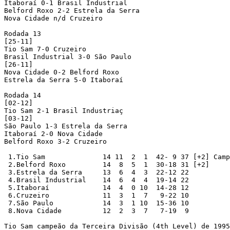
Itaboraí 0-1 Brasil Industrial

Belford Roxo 2-2 Estrela da Serra

Nova Cidade n/d Cruzeiro

Rodada 13

[25-11]

Tio Sam 7-0 Cruzeiro

Brasil Industrial 3-0 São Paulo

[26-11]

Nova Cidade 0-2 Belford Roxo

Estrela da Serra 5-0 Itaboraí

Rodada 14

[02-12]

Tio Sam 2-1 Brasil Industriaç

[03-12]

São Paulo 1-3 Estrela da Serra

Itaboraí 2-0 Nova Cidade

Belford Roxo 3-2 Cruzeiro

 1.Tio Sam		14 11  2  1  42- 9 37 [+2] Campeão, Promovido

 2.Belford Roxo		14  8  5  1  30-18 31 [+2]

 3.Estrela da Serra	13  6  4  3  22-12 22

 4.Brasil Industrial	14  6  4  4  19-14 22

 5.Itaboraí		14  4  0 10  14-28 12

 6.Cruzeiro		11  3  1  7   9-22 10

 7.São Paulo		14  3  1 10  15-36 10

 8.Nova Cidade		12  2  3  7   7-19  9

Tio Sam campeão da Terceira Divisão (4th Level) de 1995