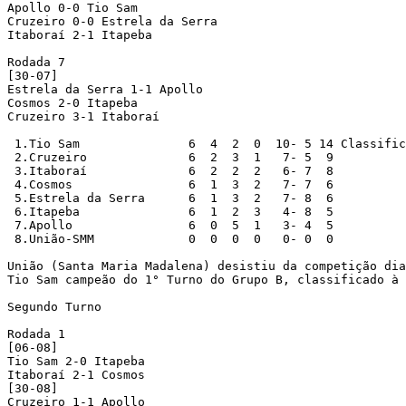
Apollo 0-0 Tio Sam

Cruzeiro 0-0 Estrela da Serra

Itaboraí 2-1 Itapeba

Rodada 7

[30-07]

Estrela da Serra 1-1 Apollo

Cosmos 2-0 Itapeba

Cruzeiro 3-1 Itaboraí

 1.Tio Sam		 6  4  2  0  10- 5 14 Classificado

 2.Cruzeiro		 6  2  3  1   7- 5  9

 3.Itaboraí		 6  2  2  2   6- 7  8

 4.Cosmos		 6  1  3  2   7- 7  6

 5.Estrela da Serra	 6  1  3  2   7- 8  6

 6.Itapeba		 6  1  2  3   4- 8  5

 7.Apollo		 6  0  5  1   3- 4  5

 8.União-SMM		 0  0  0  0   0- 0  0

União (Santa Maria Madalena) desistiu da competição dia
Tio Sam campeão do 1° Turno do Grupo B, classificado à 
Segundo Turno

Rodada 1

[06-08]

Tio Sam 2-0 Itapeba

Itaboraí 2-1 Cosmos

[30-08]

Cruzeiro 1-1 Apollo
