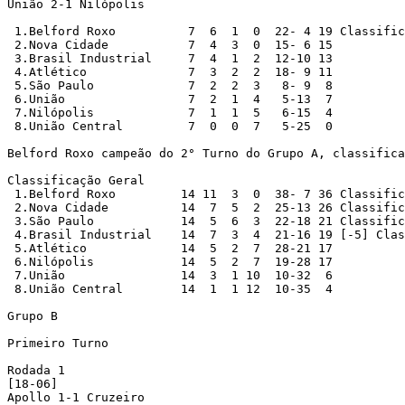
União 2-1 Nilópolis

 1.Belford Roxo		 7  6  1  0  22- 4 19 Classificado

 2.Nova Cidade		 7  4  3  0  15- 6 15

 3.Brasil Industrial	 7  4  1  2  12-10 13

 4.Atlético		 7  3  2  2  18- 9 11

 5.São Paulo		 7  2  2  3   8- 9  8

 6.União		 7  2  1  4   5-13  7

 7.Nilópolis		 7  1  1  5   6-15  4

 8.União Central	 7  0  0  7   5-25  0

Belford Roxo campeão do 2° Turno do Grupo A, classifica
Classificação Geral

 1.Belford Roxo		14 11  3  0  38- 7 36 Classificado

 2.Nova Cidade		14  7  5  2  25-13 26 Classificado

 3.São Paulo		14  5  6  3  22-18 21 Classificado

 4.Brasil Industrial	14  7  3  4  21-16 19 [-5] Classificado

 5.Atlético		14  5  2  7  28-21 17

 6.Nilópolis		14  5  2  7  19-28 17

 7.União		14  3  1 10  10-32  6

 8.União Central	14  1  1 12  10-35  4

Grupo B

Primeiro Turno

Rodada 1

[18-06]

Apollo 1-1 Cruzeiro
