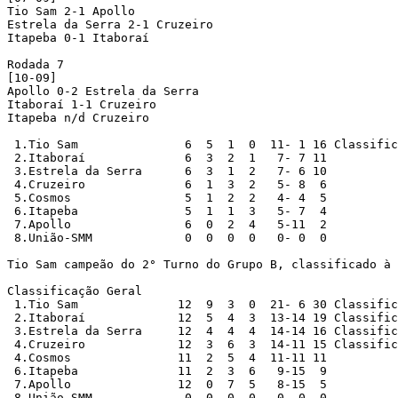
Tio Sam 2-1 Apollo

Estrela da Serra 2-1 Cruzeiro

Itapeba 0-1 Itaboraí

Rodada 7

[10-09]

Apollo 0-2 Estrela da Serra

Itaboraí 1-1 Cruzeiro

Itapeba n/d Cruzeiro

 1.Tio Sam		 6  5  1  0  11- 1 16 Classificado

 2.Itaboraí		 6  3  2  1   7- 7 11

 3.Estrela da Serra	 6  3  1  2   7- 6 10

 4.Cruzeiro		 6  1  3  2   5- 8  6

 5.Cosmos		 5  1  2  2   4- 4  5

 6.Itapeba		 5  1  1  3   5- 7  4

 7.Apollo		 6  0  2  4   5-11  2

 8.União-SMM		 0  0  0  0   0- 0  0

Tio Sam campeão do 2° Turno do Grupo B, classificado à 
Classificação Geral

 1.Tio Sam		12  9  3  0  21- 6 30 Classificado

 2.Itaboraí		12  5  4  3  13-14 19 Classificado

 3.Estrela da Serra	12  4  4  4  14-14 16 Classificado

 4.Cruzeiro		12  3  6  3  14-11 15 Classificado

 4.Cosmos		11  2  5  4  11-11 11

 6.Itapeba		11  2  3  6   9-15  9

 7.Apollo		12  0  7  5   8-15  5

 8.União-SMM		 0  0  0  0   0- 0  0
