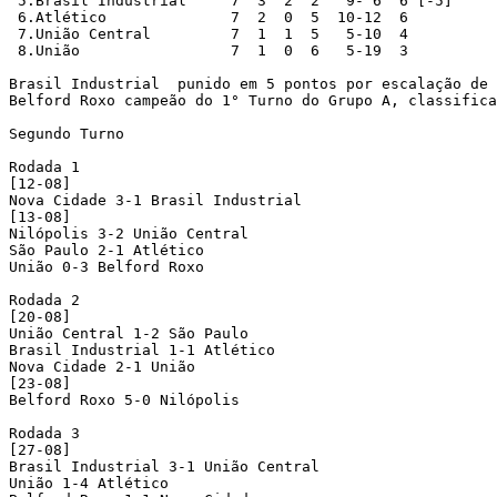
 5.Brasil Industrial	 7  3  2  2   9- 6  6 [-5]

 6.Atlético		 7  2  0  5  10-12  6

 7.União Central	 7  1  1  5   5-10  4

 8.União		 7  1  0  6   5-19  3

Brasil Industrial  punido em 5 pontos por escalação de 
Belford Roxo campeão do 1° Turno do Grupo A, classifica
Segundo Turno

Rodada 1

[12-08]

Nova Cidade 3-1 Brasil Industrial

[13-08]

Nilópolis 3-2 União Central

São Paulo 2-1 Atlético

União 0-3 Belford Roxo

Rodada 2

[20-08]

União Central 1-2 São Paulo

Brasil Industrial 1-1 Atlético

Nova Cidade 2-1 União

[23-08]

Belford Roxo 5-0 Nilópolis

Rodada 3

[27-08]

Brasil Industrial 3-1 União Central

União 1-4 Atlético
