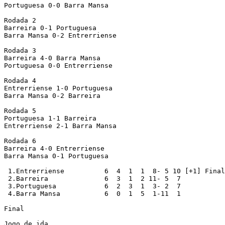
Portuguesa 0-0 Barra Mansa

Rodada 2

Barreira 0-1 Portuguesa

Barra Mansa 0-2 Entrerriense

Rodada 3

Barreira 4-0 Barra Mansa

Portuguesa 0-0 Entrerriense

Rodada 4

Entrerriense 1-0 Portuguesa

Barra Mansa 0-2 Barreira

Rodada 5

Portuguesa 1-1 Barreira

Entrerriense 2-1 Barra Mansa

Rodada 6

Barreira 4-0 Entrerriense

Barra Mansa 0-1 Portuguesa

 1.Entrerriense		 6  4  1  1  8- 5 10 [+1] Finalista, Promovido

 2.Barreira		 6  3  1  2 11- 5  7

 3.Portuguesa		 6  2  3  1  3- 2  7

 4.Barra Mansa		 6  0  1  5  1-11  1

Final

Jogo de ida
