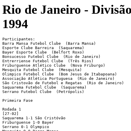
Rio de Janeiro - Divisã
1994
Participantes:

Barra Mansa Futebol Clube  (Barra Mansa)

Esporte Clube Barreira  (Saquarema)

Bayer Esporte Clube  (Belfort Roxo)

Bonsucesso Futebol Clube  (Rio de Janeiro)

Entrerriense Futebol Clube  (Três Rios)

Friburguense Atlético Clube  (Nova Friburgo)

Mesquita Futebol Clube  (Mesquita)

Olimpico Futebol Clube  (Bom Jesus de Itabapoana)

Associação Atlética Portuguesa  (Rio de Janeiro)

São Cristovão de Futebol e Regatas  (Rio de Janeiro)

Saquarema Futebol Clube  (Saquarema)

Serrano Futebol Clube  (Petrópolis)

Primeira Fase

Rodada 1

[27-02]

Saquarema 1-1 São Cristóvão

Friburguense 1-0 Bayer

Serrano 0-1 Olympico
