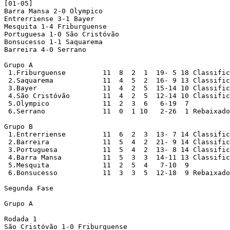
[01-05]

Barra Mansa 2-0 Olympico

Entrerriense 3-1 Bayer

Mesquita 1-4 Friburguense

Portuguesa 1-0 São Cristóvão

Bonsucesso 1-1 Saquarema

Barreira 4-0 Serrano

Grupo A

 1.Friburguense		11  8  2  1  19- 5 18 Classificado

 2.Saquarema		11  4  5  2  16- 9 13 Classificado

 3.Bayer		11  4  2  5  15-14 10 Classificado

 4.São Cristóvão	11  4  2  5  12-14 10 Classificado

 5.Olympico		11  2  3  6   6-19  7

 6.Serrano		11  0  1 10   2-26  1 Rebaixado

Grupo B

 1.Entrerriense		11  6  2  3  13- 7 14 Classificado

 2.Barreira		11  5  4  2  21- 9 14 Classificado

 3.Portuguesa		11  5  4  2  13- 8 14 Classificado

 4.Barra Mansa		11  5  3  3  14-11 13 Classificado

 5.Mesquita		11  2  5  4   7-10  9

 6.Bonsucesso		11  3  3  5  12-18  9 Rebaixado

Segunda Fase

Grupo A

Rodada 1

São Cristóvão 1-0 Friburguense
