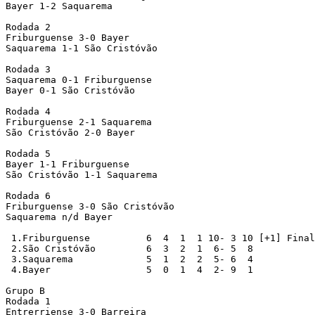
Bayer 1-2 Saquarema

Rodada 2

Friburguense 3-0 Bayer

Saquarema 1-1 São Cristóvão

Rodada 3

Saquarema 0-1 Friburguense

Bayer 0-1 São Cristóvão

Rodada 4

Friburguense 2-1 Saquarema

São Cristóvão 2-0 Bayer

Rodada 5

Bayer 1-1 Friburguense

São Cristóvão 1-1 Saquarema

Rodada 6

Friburguense 3-0 São Cristóvão

Saquarema n/d Bayer

 1.Friburguense		 6  4  1  1 10- 3 10 [+1] Finalista, Promovido

 2.São Cristóvão	 6  3  2  1  6- 5  8

 3.Saquarema		 5  1  2  2  5- 6  4

 4.Bayer		 5  0  1  4  2- 9  1

Grupo B

Rodada 1

Entrerriense 3-0 Barreira
