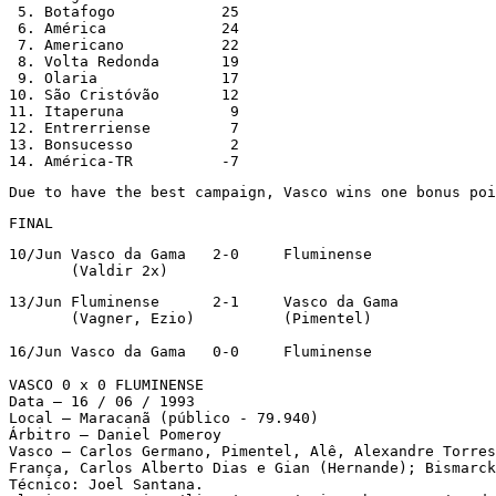
 5. Botafogo		25

 6. América		24

 7. Americano		22

 8. Volta Redonda	19

 9. Olaria		17

10. São Cristóvão       12

11. Itaperuna            9

12. Entrerriense	 7

13. Bonsucesso		 2

14. América-TR		-7
Due to have the best campaign, Vasco wins one bonus poi
FINAL
10/Jun Vasco da Gama   2-0     Fluminense      

       (Valdir 2x)    
13/Jun Fluminense      2-1     Vasco da Gama   

       (Vagner, Ezio)          (Pimentel)     

16/Jun Vasco da Gama   0-0     Fluminense

VASCO 0 x 0 FLUMINENSE

Data – 16 / 06 / 1993

Local – Maracanã (público - 79.940)

Árbitro – Daniel Pomeroy

Vasco – Carlos Germano, Pimentel, Alê, Alexandre Torres
França, Carlos Alberto Dias e Gian (Hernande); Bismarck
Técnico: Joel Santana.
