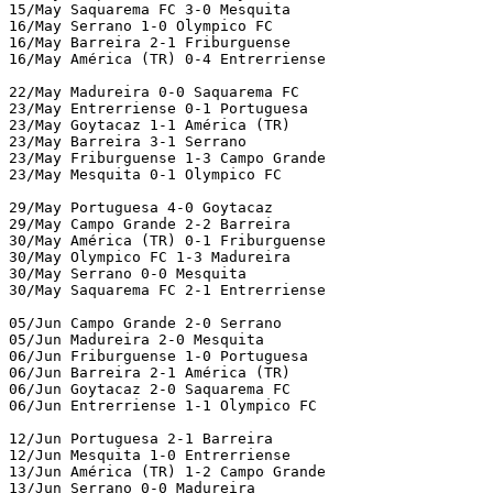
15/May Saquarema FC 3-0 Mesquita

16/May Serrano 1-0 Olympico FC

16/May Barreira 2-1 Friburguense

16/May América (TR) 0-4 Entrerriense

22/May Madureira 0-0 Saquarema FC

23/May Entrerriense 0-1 Portuguesa

23/May Goytacaz 1-1 América (TR)

23/May Barreira 3-1 Serrano

23/May Friburguense 1-3 Campo Grande

23/May Mesquita 0-1 Olympico FC

29/May Portuguesa 4-0 Goytacaz

29/May Campo Grande 2-2 Barreira

30/May América (TR) 0-1 Friburguense

30/May Olympico FC 1-3 Madureira

30/May Serrano 0-0 Mesquita

30/May Saquarema FC 2-1 Entrerriense

05/Jun Campo Grande 2-0 Serrano

05/Jun Madureira 2-0 Mesquita

06/Jun Friburguense 1-0 Portuguesa

06/Jun Barreira 2-1 América (TR)

06/Jun Goytacaz 2-0 Saquarema FC

06/Jun Entrerriense 1-1 Olympico FC

12/Jun Portuguesa 2-1 Barreira

12/Jun Mesquita 1-0 Entrerriense

13/Jun América (TR) 1-2 Campo Grande

13/Jun Serrano 0-0 Madureira
