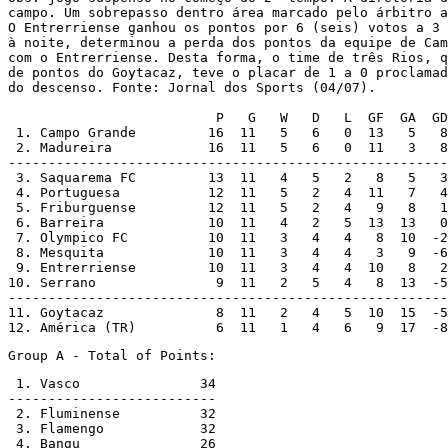
campo. Um sobrepasso dentro área marcado pelo árbitro a
O Entrerriense ganhou os pontos por 6 (seis) votos a 3 
à noite, determinou a perda dos pontos da equipe de Cam
com o Entrerriense. Desta forma, o time de três Rios, q
de pontos do Goytacaz, teve o placar de 1 a 0 proclamad
do descenso. Fonte: Jornal dos Sports (04/07).

                          P   G   W   D   L  GF  GA  GD

 1. Campo Grande         16  11   5   6   0  13   5   8
 2. Madureira            16  11   5   6   0  11   3   8
-------------------------------------------------------
 3. Saquarema FC         13  11   4   5   2   8   5   3

 4. Portuguesa           12  11   5   2   4  11   7   4

 5. Friburguense         12  11   5   2   4   9   8   1

 6. Barreira             10  11   4   2   5  13  13   0

 7. Olympico FC          10  11   3   4   4   8  10  -2

 8. Mesquita             10  11   3   4   4   3   9  -6

 9. Entrerriense         10  11   3   4   4  10   8   2

10. Serrano               9  11   2   5   4   8  13  -5

-------------------------------------------------------
11. Goytacaz              8  11   2   4   5  10  15  -5
12. América (TR)          6  11   1   4   6   9  17  -8
Group A - Total of Points:
 1. Vasco		34

--------------------------

 2. Fluminense		32

 3. Flamengo		32

 4. Bangu		26
