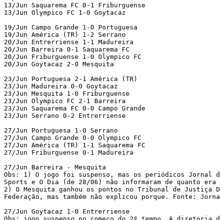
13/Jun Saquarema FC 0-1 Friburguense

13/Jun Olympico FC 1-0 Goytacaz

19/Jun Campo Grande 1-0 Portuguesa

19/Jun América (TR) 1-2 Serrano

20/Jun Entrerriense 1-1 Madureira

20/Jun Barreira 0-1 Saquarema FC

20/Jun Friburguense 1-0 Olympico FC

20/Jun Goytacaz 2-0 Mesquita

23/Jun Portuguesa 2-1 América (TR)

23/Jun Madureira 0-0 Goytacaz

23/Jun Mesquita 1-0 Friburguense

23/Jun Olympico FC 2-1 Barreira

23/Jun Saquarema FC 0-0 Campo Grande

23/Jun Serrano 0-2 Entrerriense

27/Jun Portuguesa 1-0 Serrano

27/Jun Campo Grande 0-0 Olympico FC

27/Jun América (TR) 1-1 Saquarema FC

27/Jun Friburguense 0-1 Madureira

27/Jun Barreira - Mesquita

Obs: 1) O jogo foi suspenso, mas os periódicos Jornal d
Sports e O Dia (de 28/06) não informaram de quanto era 
2) O Mesquita ganhou os pontos no Tribunal de Justiça D
Federação, mas também não explicou porque. Fonte: Jorna
27/Jun Goytacaz 1-0 Entrerriense

Obs: jogo suspenso no começo do 2º tempo. A diretoria d