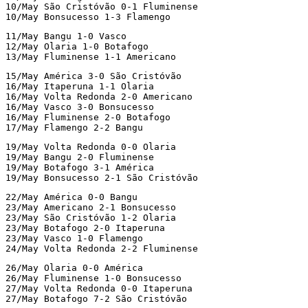
10/May São Cristóvão 0-1 Fluminense

10/May Bonsucesso 1-3 Flamengo
11/May Bangu 1-0 Vasco

12/May Olaria 1-0 Botafogo

13/May Fluminense 1-1 Americano
15/May América 3-0 São Cristóvão

16/May Itaperuna 1-1 Olaria

16/May Volta Redonda 2-0 Americano

16/May Vasco 3-0 Bonsucesso

16/May Fluminense 2-0 Botafogo

17/May Flamengo 2-2 Bangu
19/May Volta Redonda 0-0 Olaria

19/May Bangu 2-0 Fluminense

19/May Botafogo 3-1 América

19/May Bonsucesso 2-1 São Cristóvão
22/May América 0-0 Bangu

23/May Americano 2-1 Bonsucesso

23/May São Cristóvão 1-2 Olaria

23/May Botafogo 2-0 Itaperuna

23/May Vasco 1-0 Flamengo

24/May Volta Redonda 2-2 Fluminense
26/May Olaria 0-0 América

26/May Fluminense 1-0 Bonsucesso

27/May Volta Redonda 0-0 Itaperuna

27/May Botafogo 7-2 São Cristóvão