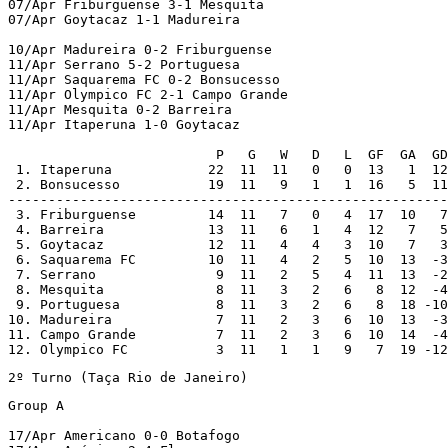
07/Apr Friburguense 3-1 Mesquita

07/Apr Goytacaz 1-1 Madureira

10/Apr Madureira 0-2 Friburguense

11/Apr Serrano 5-2 Portuguesa

11/Apr Saquarema FC 0-2 Bonsucesso

11/Apr Olympico FC 2-1 Campo Grande

11/Apr Mesquita 0-2 Barreira

11/Apr Itaperuna 1-0 Goytacaz

                          P   G   W   D   L  GF  GA  GD

 1. Itaperuna            22  11  11   0   0  13   1  12
 2. Bonsucesso           19  11   9   1   1  16   5  11
-------------------------------------------------------

 3. Friburguense         14  11   7   0   4  17  10   7

 4. Barreira             13  11   6   1   4  12   7   5

 5. Goytacaz             12  11   4   4   3  10   7   3

 6. Saquarema FC         10  11   4   2   5  10  13  -3

 7. Serrano               9  11   2   5   4  11  13  -2

 8. Mesquita              8  11   3   2   6   8  12  -4

 9. Portuguesa            8  11   3   2   6   8  18 -10

10. Madureira             7  11   2   3   6  10  13  -3

11. Campo Grande          7  11   2   3   6  10  14  -4

12. Olympico FC           3  11   1   1   9   7  19 -12
2º Turno (Taça Rio de Janeiro)
Group A

17/Apr Americano 0-0 Botafogo
