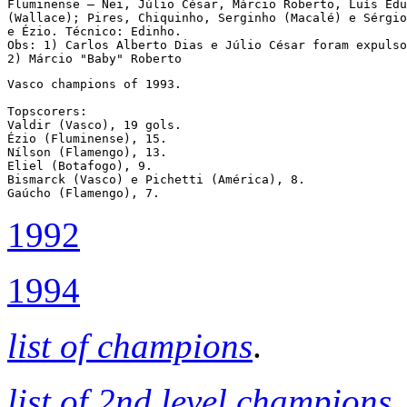
Fluminense – Nei, Júlio César, Márcio Roberto, Luís Edu
(Wallace); Pires, Chiquinho, Serginho (Macalé) e Sérgio
e Ézio. Técnico: Edinho.

Obs: 1) Carlos Alberto Dias e Júlio César foram expulso
Vasco champions of 1993.

Topscorers:

Valdir (Vasco), 19 gols.

Ézio (Fluminense), 15.

Nílson (Flamengo), 13.

Eliel (Botafogo), 9.

Bismarck (Vasco) e Pichetti (América), 8.

Gaúcho (Flamengo), 7.
1992
1994
list of champions
.
list of 2nd level champions
.