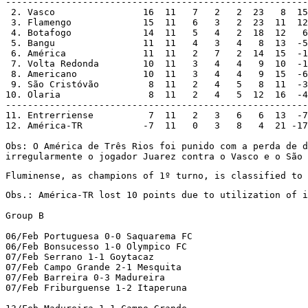
-------------------------------------------------------

 2. Vasco                16  11   7   2   2  23   8  15

 3. Flamengo             15  11   6   3   2  23  11  12

 4. Botafogo             14  11   5   4   2  18  12   6

 5. Bangu                11  11   4   3   4   8  13  -5

 6. América              11  11   2   7   2  14  15  -1

 7. Volta Redonda        10  11   3   4   4   9  10  -1

 8. Americano            10  11   3   4   4   9  15  -6

 9. São Cristóvão         8  11   2   4   5   8  11  -3

10. Olaria                8  11   2   4   5  12  16  -4

-------------------------------------------------------

11. Entrerriense          7  11   2   3   6   6  13  -7
12. América-TR           -7  11   0   3   8   4  21 -17
Obs: O América de Três Rios foi punido com a perda de d
irregularmente o jogador Juarez contra o Vasco e o São 
Fluminense, as champions of 1º turno, is classified to 
Obs.: América-TR lost 10 points due to utilization of i
Group B

06/Feb Portuguesa 0-0 Saquarema FC

06/Feb Bonsucesso 1-0 Olympico FC

07/Feb Serrano 1-1 Goytacaz

07/Feb Campo Grande 2-1 Mesquita

07/Feb Barreira 0-3 Madureira

07/Feb Friburguense 1-2 Itaperuna
