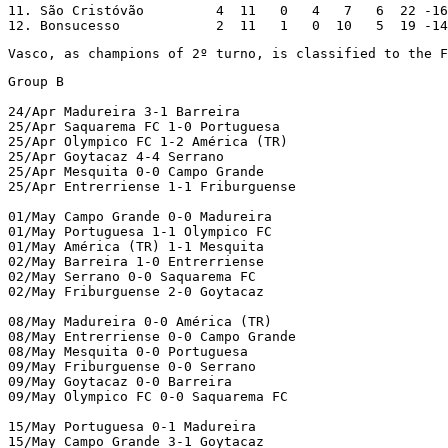
11. São Cristóvão         4  11   0   4   7   6  22 -16
12. Bonsucesso            2  11   1   0  10   5  19 -14
Vasco, as champions of 2º turno, is classified to the F
Group B

24/Apr Madureira 3-1 Barreira

25/Apr Saquarema FC 1-0 Portuguesa

25/Apr Olympico FC 1-2 América (TR)

25/Apr Goytacaz 4-4 Serrano

25/Apr Mesquita 0-0 Campo Grande

25/Apr Entrerriense 1-1 Friburguense

01/May Campo Grande 0-0 Madureira

01/May Portuguesa 1-1 Olympico FC

01/May América (TR) 1-1 Mesquita

02/May Barreira 1-0 Entrerriense

02/May Serrano 0-0 Saquarema FC

02/May Friburguense 2-0 Goytacaz

08/May Madureira 0-0 América (TR)

08/May Entrerriense 0-0 Campo Grande

08/May Mesquita 0-0 Portuguesa

09/May Friburguense 0-0 Serrano

09/May Goytacaz 0-0 Barreira

09/May Olympico FC 0-0 Saquarema FC

15/May Portuguesa 0-1 Madureira

15/May Campo Grande 3-1 Goytacaz
