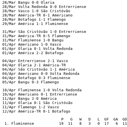
28/Mar Bangu 0-0 Olaria

28/Mar Volta Redonda 0-0 Entrerriense

28/Mar Vasco 1-0 São Cristóvão

28/Mar América-TR 0-1 Americano

28/Mar Botafogo 1-1 Flamengo

29/Mar América 1-1 Fluminense
31/Mar São Cristóvão 1-0 Entrerriense

31/Mar América-TR 0-5 Flamengo

31/Mar Fluminense 1-0 Bangu

01/Apr Americano 1-0 Vasco

01/Apr Olaria 0-1 Volta Redonda

01/Apr América 2-2 Botafogo
04/Apr Entrerriense 2-1 Vasco

04/Apr Olaria 2-1 América-TR

04/Apr São Cristóvão 1-1 América

04/Apr Americano 0-0 Volta Redonda

04/Apr Botafogo 0-3 Fluminense

05/Apr Bangu 0-3 Flamengo
10/Apr Fluminense 1-0 Volta Redonda

10/Apr Americano 0-1 Entrerriense

11/Apr Bangu 2-0 América

11/Apr Olaria 0-1 São Cristóvão

11/Apr Flamengo 1-2 Vasco

12/Apr América-TR 0-1 Botafogo
                          P   G   W   D   L  GF  GA  GD

 1. Fluminense           19  11   8   3   0  17   6  11
