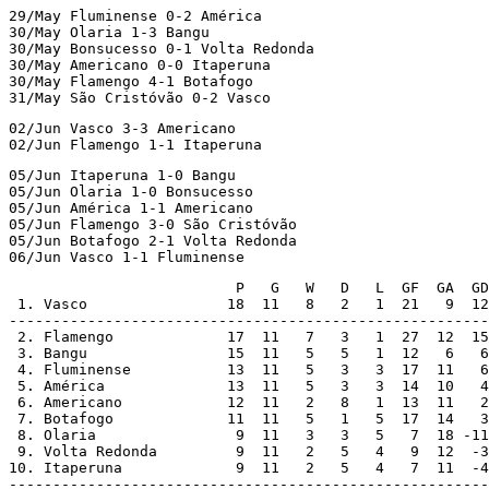
29/May Fluminense 0-2 América

30/May Olaria 1-3 Bangu

30/May Bonsucesso 0-1 Volta Redonda

30/May Americano 0-0 Itaperuna

30/May Flamengo 4-1 Botafogo

31/May São Cristóvão 0-2 Vasco
02/Jun Vasco 3-3 Americano

02/Jun Flamengo 1-1 Itaperuna
05/Jun Itaperuna 1-0 Bangu

05/Jun Olaria 1-0 Bonsucesso

05/Jun América 1-1 Americano

05/Jun Flamengo 3-0 São Cristóvão

05/Jun Botafogo 2-1 Volta Redonda

06/Jun Vasco 1-1 Fluminense
                          P   G   W   D   L  GF  GA  GD

 1. Vasco                18  11   8   2   1  21   9  12

-------------------------------------------------------

 2. Flamengo             17  11   7   3   1  27  12  15

 3. Bangu                15  11   5   5   1  12   6   6

 4. Fluminense           13  11   5   3   3  17  11   6

 5. América              13  11   5   3   3  14  10   4

 6. Americano            12  11   2   8   1  13  11   2

 7. Botafogo             11  11   5   1   5  17  14   3

 8. Olaria                9  11   3   3   5   7  18 -11

 9. Volta Redonda         9  11   2   5   4   9  12  -3

10. Itaperuna             9  11   2   5   4   7  11  -4

-------------------------------------------------------
