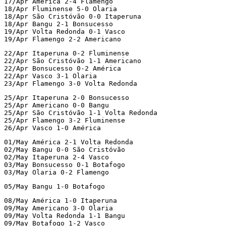
17/Apr América 2-4 Flamengo

18/Apr Fluminense 5-0 Olaria

18/Apr São Cristóvão 0-0 Itaperuna

18/Apr Bangu 2-1 Bonsucesso

19/Apr Volta Redonda 0-1 Vasco

19/Apr Flamengo 2-2 Americano
22/Apr Itaperuna 0-2 Fluminense

22/Apr São Cristóvão 1-1 Americano

22/Apr Bonsucesso 0-2 América

22/Apr Vasco 3-1 Olaria

23/Apr Flamengo 3-0 Volta Redonda
25/Apr Itaperuna 2-0 Bonsucesso

25/Apr Americano 0-0 Bangu

25/Apr São Cristóvão 1-1 Volta Redonda

25/Apr Flamengo 3-2 Fluminense

26/Apr Vasco 1-0 América
01/May América 2-1 Volta Redonda

02/May Bangu 0-0 São Cristóvão

02/May Itaperuna 2-4 Vasco

03/May Bonsucesso 0-1 Botafogo

03/May Olaria 0-2 Flamengo
05/May Bangu 1-0 Botafogo
08/May América 1-0 Itaperuna

09/May Americano 3-0 Olaria

09/May Volta Redonda 1-1 Bangu

09/May Botafogo 1-2 Vasco
