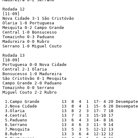
Rodada 12

[11-09]

Nova Cidade 3-1 São Cristóvão 

Olaria 1-0 Portuguesa

Mesquita 0-2 Campo Grande

Central 1-0 Bonsucesso 

Tomazinho 0-3 Paduano

Madureira 0-0 Rubro 

Serrano 1-0 Miguel Couto

Rodada 13

[18-09]

Portuguesa 0-0 Nova Cidade 

Central 2-1 Olaria

Bonsucesso 1-0 Madureira

São Cristóvão 0-1 Mesquita

Campo Grande 2-0 Paduano

Tomazinho 0-0 Serrano

Miguel Couto 2-2 Rubro

 1.Campo Grande		13  8  4  1  17- 4 20 Desempate

 2.Nova Cidade		13  8  4  1  15- 6 20 Desempate

 3.Olaria		13  8  2  3  17- 7 18

 4.Central		13  7  3  3  15-10 17

 5.Paduano		13  6  4  3  14- 8 16

 6.Serrano		13  4  6  3  11- 9 14

 7.Mesquita		13  5  3  5  12-12 13

 8.Rubro		13  3  6  4  12-12 12
