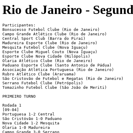
Rio de Janeiro - Segund
Participantes:

Bonsucesso Futebol Clube (Rio de Janeiro)

Campo Grande Atlético Clube (Rio de Janeiro)

Central Sport Club (Barra do Piraí)

Madureira Esporte Clube (Rio de Janeiro)

Mesquita Futebol Clube (Nova Iguaçu)

Esporte Clube Miguel Couto (Nova Iguaçu)

Esporte Clube Nova Cidade (Nilópolis)

Olaria Atlético Clube (Rio de Janeiro)

Paduano Esporte Clube (Santo Antonio de Pádua)

Associação Atlética Portuguesa (Rio de Janeiro)

Rubro Atlético Clube (Araruama)

São Cristovão de Futebol e Regatas (Rio de Janeiro)

Serrano Futebol Clube (Petrópolis)

Tomazinho Futebol Clube (São João de Meriti)

PRIMEIRO TURNO

Rodada 1

[09-04]

Portuguesa 1-2 Central

São Cristóvão 1-0 Paduano

Nova Cidade 1-2 Mesquita

Olaria 1-0 Madureira

Campo Grande 3-0 Serrano
