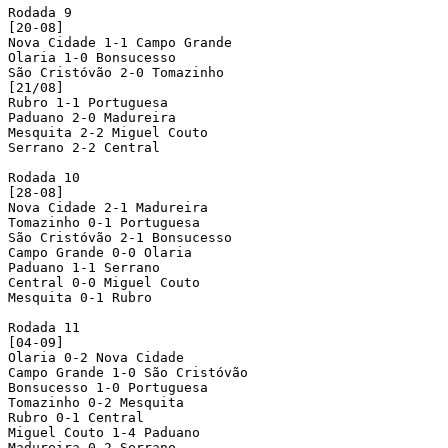
Rodada 9

[20-08]

Nova Cidade 1-1 Campo Grande

Olaria 1-0 Bonsucesso 

São Cristóvão 2-0 Tomazinho

[21/08]

Rubro 1-1 Portuguesa

Paduano 2-0 Madureira

Mesquita 2-2 Miguel Couto

Serrano 2-2 Central

Rodada 10

[28-08]

Nova Cidade 2-1 Madureira 

Tomazinho 0-1 Portuguesa

São Cristóvão 2-1 Bonsucesso

Campo Grande 0-0 Olaria

Paduano 1-1 Serrano

Central 0-0 Miguel Couto

Mesquita 0-1 Rubro

Rodada 11

[04-09]

Olaria 0-2 Nova Cidade 

Campo Grande 1-0 São Cristóvão

Bonsucesso 1-0 Portuguesa

Tomazinho 0-2 Mesquita

Rubro 0-1 Central

Miguel Couto 1-4 Paduano

Madureira 0-2 Serrano
