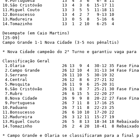
 9.Portuguesa		13  4  3  6   6- 8 11

10.São Cristóvão	13  4  3  6  15-17 11

11.Miguel Couto		13  3  5  5  11-18 11

12.Bonsucesso		13  4  2  7   9-13 10

13.Madureira		13  0  5  8   5-16  6

14.Tomazinho		13  1  2 10   6-25  4

Desempate (em Caio Martins)

[25-09]

Campo Grande 1-1 Nova Cidade (3-5 nos pênaltis)

* Nova Cidade campeão do 2° Turno e garantiu vaga para 
Classificação Geral

 1.Olaria		26 13  9  4  30-12 35 Fase Final (Classificação Geral)

 2.Campo Grande		26 12 10  4  31-13 34 Fase Final (Classificação Geral)

 3.Serrano		26 11 10  5  30-19 32

 4.Central		26 12  8  6  27-21 32

 5.Mesquita		26 11  9  6  25-20 31

 6.São Cristóvão	26 11  8  7  25-21 30 Fase Final (Campeão do 1º Turno)

 7.Rubro		26  6 15  5  22-20 27

 8.Nova Cidade		26  9  9  8  20-22 27 Fase Final (Campeão do 2º Turno)

 9.Portuguesa		26  7 11  8  17-16 25

10.Paduano		26  7 11  8  22-23 25

11.Bonsucesso		26  6 10 10  17-20 22

12.Madureira		26  3 12 11  15-27 19

13.Miguel Couto		26  5  8 13  18-34 18 Rebaixado

14.Tomazinho		26  2  4 20  10-41  8 Rebaixado

* Campo Grande e Olaria se classificaram para a final p