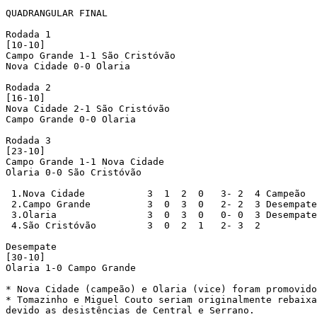
QUADRANGULAR FINAL

Rodada 1

[10-10] 

Campo Grande 1-1 São Cristóvão

Nova Cidade 0-0 Olaria

Rodada 2

[16-10]

Nova Cidade 2-1 São Cristóvão 

Campo Grande 0-0 Olaria

Rodada 3

[23-10]

Campo Grande 1-1 Nova Cidade 

Olaria 0-0 São Cristóvão

 1.Nova Cidade		 3  1  2  0   3- 2  4 Campeão

 2.Campo Grande		 3  0  3  0   2- 2  3 Desempate

 3.Olaria		 3  0  3  0   0- 0  3 Desempate

 4.São Cristóvão	 3  0  2  1   2- 3  2

Desempate

[30-10]

Olaria 1-0 Campo Grande

* Nova Cidade (campeão) e Olaria (vice) foram promovido
* Tomazinho e Miguel Couto seriam originalmente rebaixa
devido as desistências de Central e Serrano.
