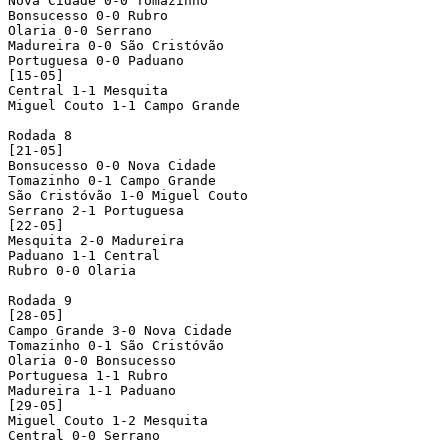
Nova Cidade 0-0 Tomazinho

Bonsucesso 0-0 Rubro

Olaria 0-0 Serrano

Madureira 0-0 São Cristóvão

Portuguesa 0-0 Paduano

[15-05]

Central 1-1 Mesquita

Miguel Couto 1-1 Campo Grande

Rodada 8

[21-05]

Bonsucesso 0-0 Nova Cidade

Tomazinho 0-1 Campo Grande

São Cristóvão 1-0 Miguel Couto

Serrano 2-1 Portuguesa

[22-05]

Mesquita 2-0 Madureira

Paduano 1-1 Central

Rubro 0-0 Olaria

Rodada 9

[28-05]

Campo Grande 3-0 Nova Cidade

Tomazinho 0-1 São Cristóvão

Olaria 0-0 Bonsucesso

Portuguesa 1-1 Rubro

Madureira 1-1 Paduano

[29-05]

Miguel Couto 1-2 Mesquita

Central 0-0 Serrano
