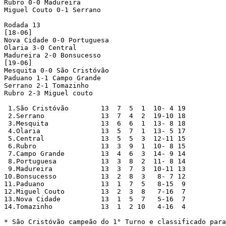
Rubro 0-0 Madureira

Miguel Couto 0-1 Serrano

Rodada 13

[18-06]

Nova Cidade 0-0 Portuguesa 

Olaria 3-0 Central

Madureira 2-0 Bonsucesso

[19-06]

Mesquita 0-0 São Cristóvão

Paduano 1-1 Campo Grande

Serrano 2-1 Tomazinho

Rubro 2-3 Miguel couto

 1.São Cristóvão	13  7  5  1  10- 4 19

 2.Serrano		13  7  4  2  19-10 18

 3.Mesquita		13  6  6  1  13- 8 18

 4.Olaria		13  5  7  1  13- 5 17

 5.Central		13  5  5  3  12-11 15

 6.Rubro		13  3  9  1  10- 8 15

 7.Campo Grande		13  4  6  3  14- 9 14

 8.Portuguesa		13  3  8  2  11- 8 14

 9.Madureira		13  3  7  3  10-11 13

10.Bonsucesso		13  2  8  3   8- 7 12

11.Paduano		13  1  7  5   8-15  9

12.Miguel Couto		13  2  3  8   7-16  7

13.Nova Cidade		13  1  5  7   5-16  7

14.Tomazinho		13  1  2 10   4-16  4

* São Cristóvão campeão do 1° Turno e classificado para