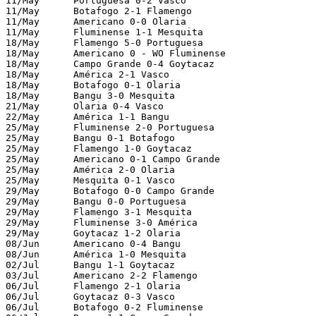
11/May      Portuguesa 0-2 Vasco

11/May      Botafogo 2-1 Flamengo

11/May      Americano 0-0 Olaria

11/May      Fluminense 1-1 Mesquita

18/May      Flamengo 5-0 Portuguesa

18/May      Americano 0 - WO Fluminense

18/May      Campo Grande 0-4 Goytacaz

18/May      América 2-1 Vasco

18/May      Botafogo 0-1 Olaria

18/May      Bangu 3-0 Mesquita

21/May      Olaria 0-4 Vasco

22/May      América 1-1 Bangu

25/May      Fluminense 2-0 Portuguesa

25/May      Bangu 0-1 Botafogo

25/May      Flamengo 1-0 Goytacaz

25/May      Americano 0-1 Campo Grande

25/May      América 2-0 Olaria

25/May      Mesquita 0-1 Vasco

29/May      Botafogo 0-0 Campo Grande

29/May      Bangu 0-0 Portuguesa

29/May      Flamengo 3-1 Mesquita

29/May      Fluminense 3-0 América

29/May      Goytacaz 1-2 Olaria

08/Jun      Americano 0-4 Bangu

08/Jun      América 1-0 Mesquita

02/Jul      Bangu 1-1 Goytacaz

03/Jul      Americano 2-2 Flamengo

06/Jul      Flamengo 2-1 Olaria

06/Jul      Goytacaz 0-3 Vasco

06/Jul      Botafogo 0-2 Fluminense
