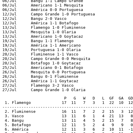
06/Jul      Bangu 1-1 Campo Grande

06/Jul      Americano 1-1 Mesquita

06/Jul      América 0-0 Portuguesa

12/Jul      Campo Grande 1-0 Portuguesa

12/Jul      Bangu 2-0 Vasco

12/Jul      América 1-1 Botafogo

13/Jul      Flamengo 1-0 Fluminense

13/Jul      Mesquita 1-0 Olaria

13/Jul      Americano 1-0 Goytacaz

19/Jul      Bangu 1-1 Flamengo

19/Jul      América 1-1 Americano

19/Jul      Portuguesa 1-0 Olaria

20/Jul      Fluminense 1-1 Vasco

20/Jul      Campo Grande 0-0 Mesquita

20/Jul      Botafogo 1-0 Goytacaz

25/Jul      Americano 0-1 Botafogo

26/Jul      Mesquita 0-0 Portuguesa

26/Jul      Bangu 0-1 Fluminense

26/Jul      América 1-1 Goytacaz

27/Jul      Flamengo 3-2 Vasco

27/Jul      Campo Grande 1-0 Olaria
                          P   G   W   D   L  GF  GA  GD

 1. Flamengo             17  11   7   3   1  22  10  12

-------------------------------------------------------

 2. Fluminense           16  11   7   2   2  15   3  12

 3. Vasco                13  11   6   1   4  21  13   8

 4. Bangu                13  11   4   5   2  15   7   8

 5. Botafogo             12  11   5   2   4   9   9   0

 6. América              12  11   3   6   2  10  11  -1
