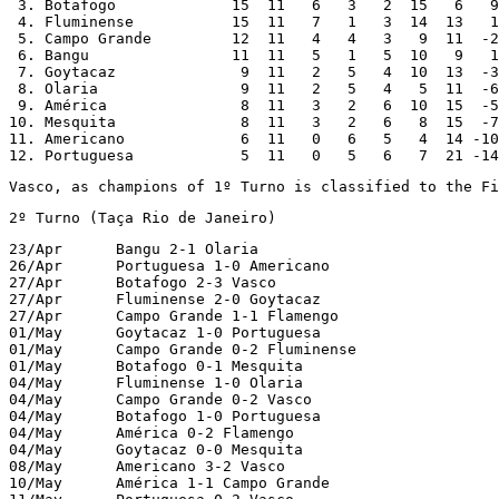
 3. Botafogo             15  11   6   3   2  15   6   9

 4. Fluminense           15  11   7   1   3  14  13   1

 5. Campo Grande         12  11   4   4   3   9  11  -2

 6. Bangu                11  11   5   1   5  10   9   1

 7. Goytacaz              9  11   2   5   4  10  13  -3

 8. Olaria                9  11   2   5   4   5  11  -6

 9. América               8  11   3   2   6  10  15  -5

10. Mesquita              8  11   3   2   6   8  15  -7

11. Americano             6  11   0   6   5   4  14 -10

12. Portuguesa            5  11   0   5   6   7  21 -14
Vasco, as champions of 1º Turno is classified to the Fi
2º Turno (Taça Rio de Janeiro)
23/Apr      Bangu 2-1 Olaria

26/Apr      Portuguesa 1-0 Americano

27/Apr      Botafogo 2-3 Vasco

27/Apr      Fluminense 2-0 Goytacaz

27/Apr      Campo Grande 1-1 Flamengo

01/May      Goytacaz 1-0 Portuguesa

01/May      Campo Grande 0-2 Fluminense

01/May      Botafogo 0-1 Mesquita

04/May      Fluminense 1-0 Olaria

04/May      Campo Grande 0-2 Vasco

04/May      Botafogo 1-0 Portuguesa

04/May      América 0-2 Flamengo

04/May      Goytacaz 0-0 Mesquita

08/May      Americano 3-2 Vasco

10/May      América 1-1 Campo Grande
