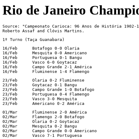
Rio de Janeiro Champi
Source: "Campeonato Carioca: 96 Anos de História 1902-1
Roberto Assaf and Clóvis Martins.
1º Turno (Taça Guanabara)
16/Feb      Botafogo 0-0 Olaria

16/Feb      Mesquita 0-0 Americano

16/Feb      Portuguesa 0-1 Bangu

16/Feb      Vasco 6-0 Goytacaz

16/Feb      Campo Grande 2-1 América

16/Feb      Fluminense 1-4 Flamengo
23/Feb      Olaria 0-2 Fluminense

23/Feb      Goytacaz 0-1 Bangu

23/Feb      Campo Grande 1-0 Botafogo

23/Feb      Portuguesa 0-4 Flamengo

23/Feb      Vasco 3-0 Mesquita

23/Feb      Americano 0-2 América
01/Mar      Fluminense 2-0 América

02/Mar      Flamengo 2-0 Botafogo

02/Mar      Olaria 0-2 Goytacaz

02/Mar      Mesquita 0-2 Bangu

02/Mar      Campo Grande 0-0 Americano

02/Mar      Vasco 7-1 Portuguesa