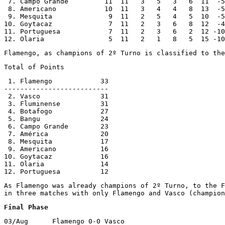
 7. Campo Grande         11  11   3   5   3   6  11  -5

 8. Americano            10  11   3   4   4   8  13  -5

 9. Mesquita              9  11   2   5   4   5  10  -5

10. Goytacaz              7  11   2   3   6   8  12  -4

11. Portuguesa            7  11   2   3   6   2  12 -10

12. Olaria                5  11   2   1   8   5  15 -10
Flamengo, as champions of 2º Turno is classified to the
Total of Points
 1. Flamengo		33

--------------------------

 2. Vasco               31

 3. Fluminense          31

 4. Botafogo            27

 5. Bangu               24

 6. Campo Grande        23

 7. América             20

 8. Mesquita            17

 9. Americano           16

10. Goytacaz            16

11. Olaria              14

12. Portuguesa          12
As Flamengo was already champions of 2º Turno, to the F
in three matches with only Flamengo and Vasco (champion
Final Phase
03/Aug      Flamengo 0-0 Vasco