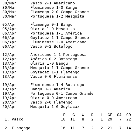
30/Mar      Vasco 2-1 Americano

30/Mar      Fluminense 1-0 Bangu

30/Mar      Flamengo 2-0 Campo Grande

30/Mar      Portuguesa 1-2 Mesquita
05/Apr      Flamengo 0-1 Bangu

05/Apr      Olaria 1-0 Mesquita

06/Apr      Portuguesa 1-1 América

06/Apr      Goytacaz 1-1 Campo Grande

06/Apr      Fluminense 2-0 Americano

06/Apr      Vasco 0-2 Botafogo
12/Apr      Americano 1-1 Portuguesa

12/Apr      América 0-2 Botafogo

13/Apr      Olaria 1-0 Bangu

13/Apr      Mesquita 1-1 Campo Grande

13/Apr      Goytacaz 1-1 Flamengo

13/Apr      Vasco 0-0 Fluminense
19/Apr      Fluminense 1-4 Botafogo

19/Apr      Bangu 0-2 América

19/Apr      Portuguesa 0-1 Campo Grande

19/Apr      Olaria 0-0 Americano

20/Apr      Vasco 2-0 Flamengo

20/Apr      Mesquita 1-0 Goytacaz
                          P   G   W   D   L  GF  GA  GD

 1. Vasco                18  11   8   2   1  29   7  22

-------------------------------------------------------

 2. Flamengo             16  11   7   2   2  21   7  14
