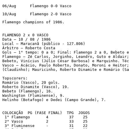
06/Aug      Flamengo 0-0 Vasco
10/Aug      Flamengo 2-0 Vasco
Flamengo champions of 1986.

FLAMENGO 2 x 0 VASCO

Data – 10 / 08 / 1986

Local – Maracanã (público - 127.806)

Árbitro – Roberto Costa

Gols – 1° tempo: 0 a 0; Final: Flamengo 2 a 0, Bebeto e
Flamengo – Zé Carlos, Jorginho, Leandro, Guto e Aldair;
Bebeto, Vinícius (Júlio César Barbosa) e Marquinho. Téc
Vasco – Acácio, Paulo Roberto, Donato, Moroni e Heitor;
(Claudinho); Mauricinho, Roberto Dinamite e Romário (Sa
Topscorers:

Romário (Vasco), 20 gols.

Roberto Dinamite (Vasco), 19.

Bebeto (Flamengo), 16.

Washington (Fluminense), 9.

Helinho (Botafogo) e Dedei (Campo Grande), 7.

COLOCAÇÃO  PG (FASE FINAL)  TPG  JOGOS

 1° Flamengo       4         37    25

 2° Vasco          2         33    25

 3° Fluminense     -         31    22
