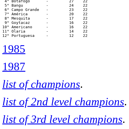
 4° Botafogo       -         27    22

 5° Bangu          -         24    22

 6° Campo Grande   -         23    22

 7° América        -         20    22

 8° Mesquita       -         17    22

 9° Goytacaz       -         16    22

10° Americano      -         16    22

11° Olaria         -         14    22

12° Portuguesa     -         12    22
1985
1987
list of champions
.
list of 2nd level champions
.
list of 3rd level champions
.