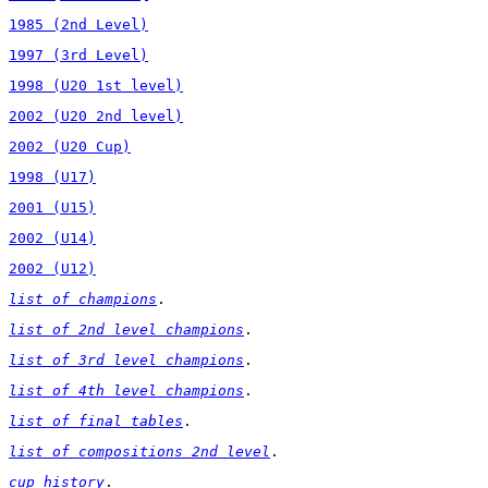
1985 (2nd Level)
1997 (3rd Level)
1998 (U20 1st level)
2002 (U20 2nd level)
2002 (U20 Cup)
1998 (U17)
2001 (U15)
2002 (U14)
2002 (U12)
list of champions
.
list of 2nd level champions
.
list of 3rd level champions
.
list of 4th level champions
.
list of final tables
.
list of compositions 2nd level
.
cup history
.