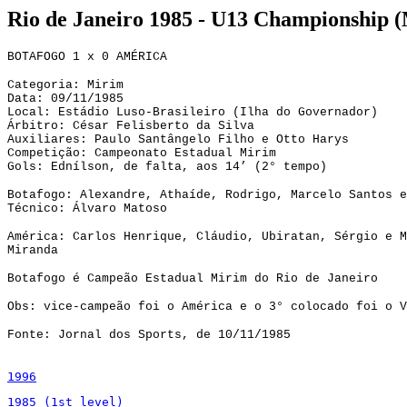
Rio de Janeiro 1985 - U13 Championship 
BOTAFOGO 1 x 0 AMÉRICA
Categoria: Mirim
Data: 09/11/1985
Local: Estádio Luso-Brasileiro (Ilha do Governador)
Árbitro: César Felisberto da Silva
Auxiliares: Paulo Santângelo Filho e Otto Harys
Competição: Campeonato Estadual Mirim
Gols: Ednílson, de falta, aos 14’ (2° tempo)
Botafogo: Alexandre, Athaíde, Rodrigo, Marcelo Santos e
Técnico: Álvaro Matoso
América: Carlos Henrique, Cláudio, Ubiratan, Sérgio e M
Miranda
Botafogo é Campeão Estadual Mirim do Rio de Janeiro
Obs: vice-campeão foi o América e o 3° colocado foi o V
Fonte: Jornal dos Sports, de 10/11/1985
1996
1985 (1st level)