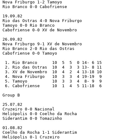
Nova Friburgo 1-2 Tamoyo

Rio Branco 0-0 Cabofriense

19.09.82

Rio das Ostras 4-0 Nova Friburgo 

Tamoyo 0-0 Rio Branco

Cabofriense 0-0 XV de Novembro

26.09.82

Nova Friburgo 9-1 XV de Novembro

Rio Branco 2-0 Rio das Ostras

Cabofriense 0-0 Tamoyo

 1. Rio Branco      10  5  5  0 14- 6 15

 2. Rio das Ostras  10  4  3  3 13- 8 11

 3. XV de Novembro  10  4  2  4 13-18 10

 4. Nova Friburgo   10  3  3  4 19-19  9

 5. Tamoyo          10  3  3  4  8- 9  9

 6. Cabofriense     10  1  4  5 11-18  6

Group B

25.07.82

Cruzeiro 0-0 Nacional

Heliópolis 0-0 Coelho da Rocha 

Siderantim 0-0 Tomazinho

01.08.82

Coelho da Rocha 1-1 Siderantim 

Heliópolis 0-1 Cruzeiro
