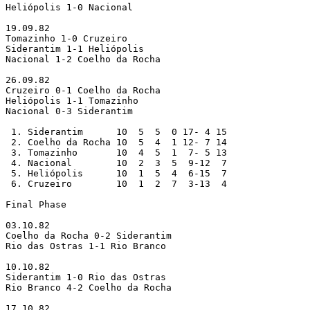
Heliópolis 1-0 Nacional

19.09.82

Tomazinho 1-0 Cruzeiro

Siderantim 1-1 Heliópolis

Nacional 1-2 Coelho da Rocha

26.09.82

Cruzeiro 0-1 Coelho da Rocha 

Heliópolis 1-1 Tomazinho

Nacional 0-3 Siderantim

 1. Siderantim      10  5  5  0 17- 4 15

 2. Coelho da Rocha 10  5  4  1 12- 7 14

 3. Tomazinho       10  4  5  1  7- 5 13

 4. Nacional        10  2  3  5  9-12  7

 5. Heliópolis      10  1  5  4  6-15  7

 6. Cruzeiro        10  1  2  7  3-13  4

Final Phase

03.10.82

Coelho da Rocha 0-2 Siderantim

Rio das Ostras 1-1 Rio Branco

10.10.82

Siderantim 1-0 Rio das Ostras

Rio Branco 4-2 Coelho da Rocha

17.10.82
