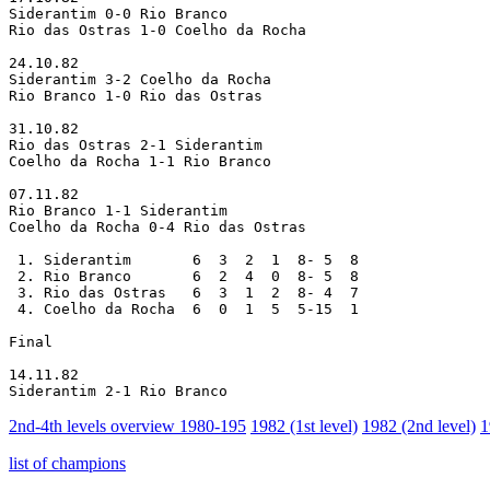
Siderantim 0-0 Rio Branco

Rio das Ostras 1-0 Coelho da Rocha

24.10.82

Siderantim 3-2 Coelho da Rocha

Rio Branco 1-0 Rio das Ostras

31.10.82

Rio das Ostras 2-1 Siderantim

Coelho da Rocha 1-1 Rio Branco

07.11.82

Rio Branco 1-1 Siderantim

Coelho da Rocha 0-4 Rio das Ostras

 1. Siderantim       6  3  2  1  8- 5  8

 2. Rio Branco       6  2  4  0  8- 5  8

 3. Rio das Ostras   6  3  1  2  8- 4  7

 4. Coelho da Rocha  6  0  1  5  5-15  1

Final

14.11.82

Siderantim 2-1 Rio Branco
2nd-4th levels overview 1980-195
1982 (1st level)
1982 (2nd level)
1
list of champions