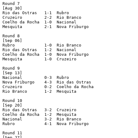
Round 7 

[Aug 30]

Rio das Ostras   1-1  Rubro 

Cruzeiro         2-2  Rio Branco 

Coelho da Rocha  1-0  Nacional    

Mesquita         2-1  Nova Friburgo 

Round 8 

[Sep 06]

Rubro            1-0  Rio Branco 

Rio das Ostras   1-2  Nacional    

Coelho da Rocha  1-0  Nova Friburgo 

Mesquita         1-0  Cruzeiro 

Round 9 

[Sep 13]

Nacional         0-3  Rubro 

Nova Friburgo    4-3  Rio das Ostras 

Cruzeiro         0-2  Coelho da Rocha 

Rio Branco       1-2  Mesquita 

Round 10 

[Sep 20]

Rio das Ostras   3-2  Cruzeiro 

Coelho da Rocha  1-2  Mesquita 

Nacional         3-2  Rio Branco 

Rubro            4-1  Nova Friburgo 

Round 11 

[Sep 27]
