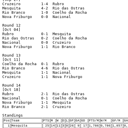
Cruzeiro         1-4  Rubro 

Mesquita         4-2  Rio das Ostras 

Rio Branco       1-0  Coelho da Rocha 

Nova Friburgo    0-0  Nacional    

Round 12 

[Oct 04]

Rubro            0-1  Mesquita 

Rio das Ostras   0-2  Coelho da Rocha 

Nacional         0-0  Cruzeiro 

Nova Friburgo    1-1  Rio Branco 

Round 13 

[Oct 11]

Coelho da Rocha  0-1  Rubro 

Rio Branco       4-6  Rio das Ostras 

Mesquita         1-1  Nacional    

Cruzeiro         1-1  Nova Friburgo 

Round 14 

[Oct 18]

Rubro            2-1  Rio das Ostras 

Nacional         0-1  Coelho da Rocha 

Nova Friburgo    1-1  Mesquita 

Rio Branco       2-1  Cruzeiro 

Pos
Team
PTS
M
W
D
L
GF
GA
GD
PTS/M
W/M
GF/M
GA
1
Mesquita
25
14
11
3
0
26
9
17
1,786
0,786
1,857
0,