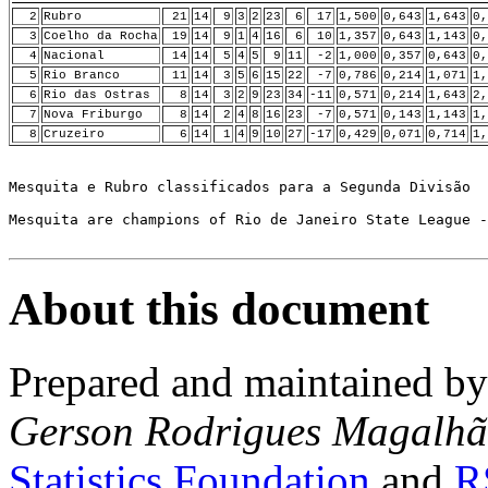
2
Rubro
21
14
9
3
2
23
6
17
1,500
0,643
1,643
0,
3
Coelho da Rocha
19
14
9
1
4
16
6
10
1,357
0,643
1,143
0,
4
Nacional
14
14
5
4
5
9
11
-2
1,000
0,357
0,643
0,
5
Rio Branco
11
14
3
5
6
15
22
-7
0,786
0,214
1,071
1,
6
Rio das Ostras
8
14
3
2
9
23
34
-11
0,571
0,214
1,643
2,
7
Nova Friburgo
8
14
2
4
8
16
23
-7
0,571
0,143
1,143
1,
8
Cruzeiro
6
14
1
4
9
10
27
-17
0,429
0,071
0,714
1,
Mesquita e Rubro classificados para a Segunda Divisão

Mesquita are champions of Rio de Janeiro State League -
About this document
Prepared and maintained b
Gerson Rodrigues Magalhã
Statistics Foundation
and
R