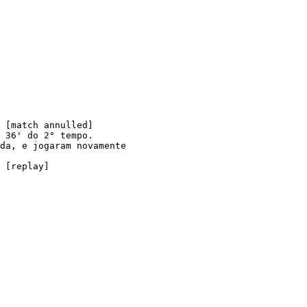
 [match annulled]

 36' do 2° tempo.

da, e jogaram novamente

 [replay]
