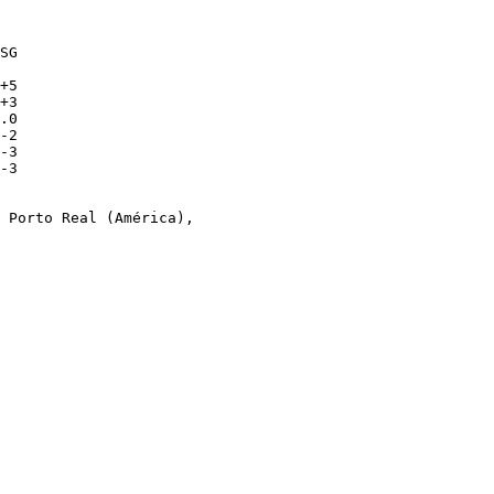
SG

+5

+3

.0

-2

-3

-3

 Porto Real (América),
