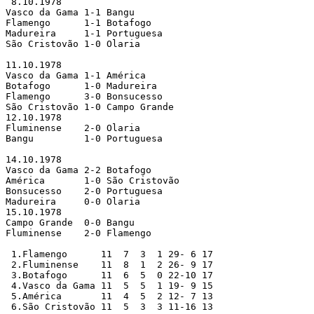
 8.10.1978

Vasco da Gama 1-1 Bangu        

Flamengo      1-1 Botafogo     

Madureira     1-1 Portuguesa   

São Cristovão 1-0 Olaria       

11.10.1978

Vasco da Gama 1-1 América      

Botafogo      1-0 Madureira    

Flamengo      3-0 Bonsucesso   

São Cristovão 1-0 Campo Grande 

12.10.1978

Fluminense    2-0 Olaria       

Bangu         1-0 Portuguesa   

14.10.1978

Vasco da Gama 2-2 Botafogo     

América       1-0 São Cristovão

Bonsucesso    2-0 Portuguesa   

Madureira     0-0 Olaria       

15.10.1978

Campo Grande  0-0 Bangu        

Fluminense    2-0 Flamengo     

 1.Flamengo      11  7  3  1 29- 6 17

 2.Fluminense    11  8  1  2 26- 9 17

 3.Botafogo      11  6  5  0 22-10 17

 4.Vasco da Gama 11  5  5  1 19- 9 15

 5.América       11  4  5  2 12- 7 13

 6.São Cristovão 11  5  3  3 11-16 13
