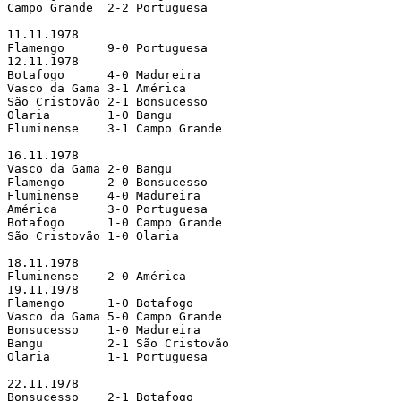
Campo Grande  2-2 Portuguesa   

11.11.1978

Flamengo      9-0 Portuguesa   

12.11.1978

Botafogo      4-0 Madureira    

Vasco da Gama 3-1 América      

São Cristovão 2-1 Bonsucesso   

Olaria        1-0 Bangu        

Fluminense    3-1 Campo Grande 

16.11.1978

Vasco da Gama 2-0 Bangu        

Flamengo      2-0 Bonsucesso   

Fluminense    4-0 Madureira    

América       3-0 Portuguesa   

Botafogo      1-0 Campo Grande 

São Cristovão 1-0 Olaria       

18.11.1978

Fluminense    2-0 América      

19.11.1978

Flamengo      1-0 Botafogo     

Vasco da Gama 5-0 Campo Grande 

Bonsucesso    1-0 Madureira    

Bangu         2-1 São Cristovão

Olaria        1-1 Portuguesa   

22.11.1978

Bonsucesso    2-1 Botafogo     
