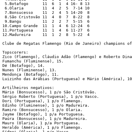
 5.Botafogo      11  6  1  4 16- 8 13

 6.Olaria        11  4  2  5  7-14 10

 7.Bonsucesso    11  2  4  5 14-20  8

 8.São Cristovão 11  4  0  7  8-22  8

 9.Bangu         11  2  2  7  5-15  6

10.Campo Grande  11  1  4  6 12-24  6

11.Portuguesa    11  1  4  6 11-27  6

12.Madureira     11  1  2  8  5-22  4

Clube de Regatas Flamengo (Rio de Janeiro) champions of
Topscorers:

Zico (Flamengo), Cláudio Adão (Flamengo) e Roberto Dina
Fumanchu (Fluminense), 15.

Dé (Botafogo), 14.

Nunes (Fluminense), 13.

Mendonça (Botafogo), 11.

Luizinho das Arábias (Portuguesa) e Mário (América), 10
Artilheiros negativos:

Mário (Bonsucesso), 1 p/o São Cristóvão.

Sérgio Roberto (Portuguesa), 1 p/o Vasco.

Dori (Portuguesa), 1 p/o Flamengo.

Edinho (Fluminense), 1 p/o Madureira.

Ramiro (Bonsucesso), 1 p/o Olaria.

Jayme (Botafogo), 1 p/a Portuguesa.

Paúra (Bonsucesso), 1 p/o Madureira.

Mauro (Olaria), 1 p/a Portuguesa.

Heraldo (América), 1 p/o Flamengo.

Sídnei (Olaria), 1 p/o Vasco.
