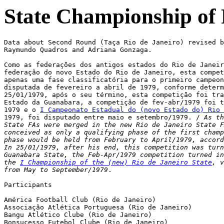
State Championship of 
Data about Second Round (Taça Rio de Janeiro) revised b
Raymundo Quadros and Adriana Gonzaga.

Como as federações dos antigos estados do Rio de Janeir
federação do novo Estado do Rio de Janeiro, esta compet
apenas uma fase classificatória para o primeiro campeon
disputada de fevereiro a abril de 1979, conforme determ
25/01/1979, após o seu término, esta competição foi tra
Estado da Guanabara, a competição de fev-abr/1979 foi t
1979 e o 
I Campeonato Estadual do (novo Estado do) Rio 
1979, foi disputado entre maio e setembro/1979. / 
As th
State FAs were merged in the new Rio de Janeiro State F
conceived as only a qualifying phase of the first champ
phase would be held from February to April/1979, accord
In 25/01/1979, after his end, this competition was turn
Guanabara State, the Feb-Apr/1979 competition turned in
the 
I Championship of the (new) Rio de Janeiro State
, v
from May to September/1979
.

Participants

América Football Club (Rio de Janeiro)

Associação Atlética Portuguesa (Rio de Janeiro)

Bangu Atlético Clube (Rio de Janeiro) 

Bonsucesso Futebol Clube (Rio de Janeiro)  
