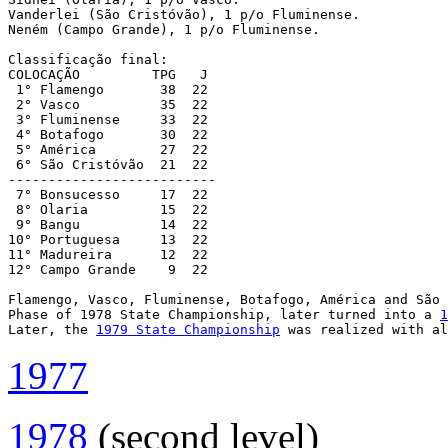
Vanderlei (São Cristóvão), 1 p/o Fluminense.

Neném (Campo Grande), 1 p/o Fluminense.

Classificação final:

COLOCAÇÃO         TPG   J

 1° Flamengo       38  22

 2° Vasco          35  22

 3° Fluminense     33  22

 4° Botafogo       30  22

 5° América        27  22

 6° São Cristóvão  21  22

--------------------------

 7° Bonsucesso     17  22

 8° Olaria         15  22

 9° Bangu          14  22

10° Portuguesa     13  22

11° Madureira      12  22

12° Campo Grande    9  22

Flamengo, Vasco, Fluminense, Botafogo, América and São 
Phase of 1978 State Championship, later turned into a 
1
Later, the 
1979 State Championship
 was realized with al
1977
1978
(second level)