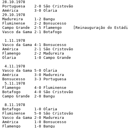
28.10.1978

Portuguesa    2-0 São Cristovão

América       3-0 Olaria       

29.10.1978

Madureira     1-2 Bangu

Fluminense    2-2 Bonsucesso   

Campo Grande  2-5 Flamengo     [Reinauguração do Estádi
Vasco da Gama 2-1 Botafogo     

 1.11.1978

Vasco da Gama 4-1 Bonsucesso   

América       2-1 São Cristovão

Flamengo      2-2 Madureira    

Olaria        1-0 Campo Grande 

 4.11.1978

Vasco da Gama 5-0 Olaria       

América       3-0 Madureira    

Bonsucesso    3-3 Portuguesa   

 5.11.1978

Flamengo      4-0 Fluminense   

Botafogo      4-0 São Cristovão

Campo Grande  2-0 Bangu        

 8.11.1978

Botafogo      1-0 Olaria       

Fluminense    5-0 São Cristovão

Vasco da Gama 2-0 Madureira    

América       1-0 Bonsucesso   

Flamengo      1-0 Bangu        
