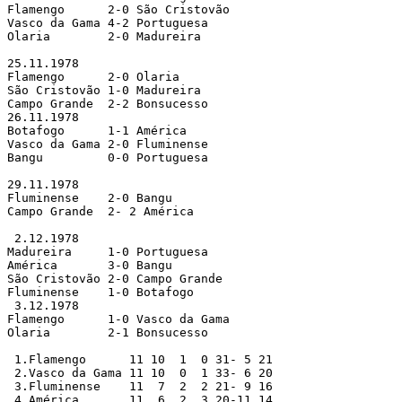
Flamengo      2-0 São Cristovão

Vasco da Gama 4-2 Portuguesa   

Olaria        2-0 Madureira    

25.11.1978

Flamengo      2-0 Olaria       

São Cristovão 1-0 Madureira    

Campo Grande  2-2 Bonsucesso   

26.11.1978

Botafogo      1-1 América      

Vasco da Gama 2-0 Fluminense   

Bangu         0-0 Portuguesa   

29.11.1978

Fluminense    2-0 Bangu        

Campo Grande  2- 2 América      

 2.12.1978

Madureira     1-0 Portuguesa   

América       3-0 Bangu        

São Cristovão 2-0 Campo Grande 

Fluminense    1-0 Botafogo     

 3.12.1978

Flamengo      1-0 Vasco da Gama

Olaria        2-1 Bonsucesso   

 1.Flamengo      11 10  1  0 31- 5 21

 2.Vasco da Gama 11 10  0  1 33- 6 20

 3.Fluminense    11  7  2  2 21- 9 16

 4.América       11  6  2  3 20-11 14
