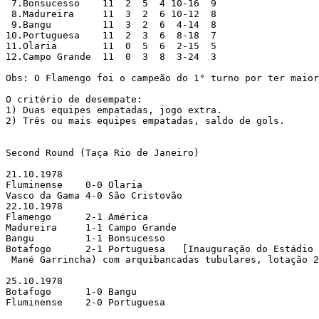
 7.Bonsucesso    11  2  5  4 10-16  9

 8.Madureira     11  3  2  6 10-12  8

 9.Bangu         11  3  2  6  4-14  8

10.Portuguesa    11  2  3  6  8-18  7

11.Olaria        11  0  5  6  2-15  5

12.Campo Grande  11  0  3  8  3-24  3

Obs: O Flamengo foi o campeão do 1° turno por ter maior
O critério de desempate: 

1) Duas equipes empatadas, jogo extra.

2) Três ou mais equipes empatadas, saldo de gols.

Second Round (Taça Rio de Janeiro)

21.10.1978

Fluminense    0-0 Olaria       

Vasco da Gama 4-0 São Cristovão

22.10.1978

Flamengo      2-1 América      

Madureira     1-1 Campo Grande 

Bangu         1-1 Bonsucesso   

Botafogo      2-1 Portuguesa   [Inauguração do Estádio 
 Mané Garrincha) com arquibancadas tubulares, lotação 2
25.10.1978

Botafogo      1-0 Bangu        

Fluminense    2-0 Portuguesa   
