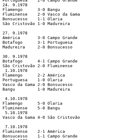
Portuguesa    2-0 Campo Grande 

24. 9.1978

Flamengo      3-0 Bangu        

Fluminense    2-0 Vasco da Gama

Bonsucesso    1-1 Olaria       

São Cristovão 1-0 Madureira    

27. 9.1978

América       3-0 Campo Grande 

Botafogo      3-1 Portuguesa   

Madureira     2-0 Bonsucesso   

30. 9.1978

Botafogo      4-1 Campo Grande 

São Cristovão 2-0 Fluminense   

 1.10.1978

Flamengo      2-2 América      

Portuguesa    1-0 Olaria       

Vasco da Gama 2-0 Bonsucesso   

Bangu         1-0 Madureira    

 4.10.1978

Flamengo      5-0 Olaria       

Fluminense    5-0 Bangu        

 5.10.1978

Vasco da Gama 4-0 São Cristovão

 7.10.1978

Fluminense    2-1 América      

Bonsucesso    1-1 Campo Grande 
