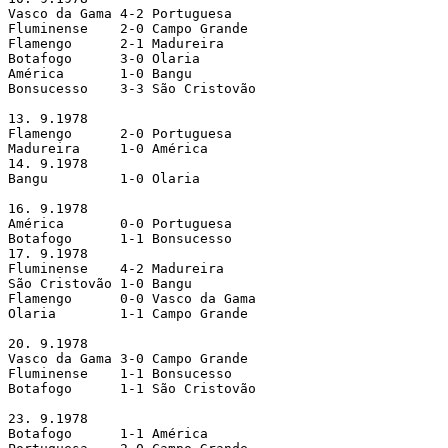
Vasco da Gama 4-2 Portuguesa   

Fluminense    2-0 Campo Grande

Flamengo      2-1 Madureira    

Botafogo      3-0 Olaria       

América       1-0 Bangu        

Bonsucesso    3-3 São Cristovão

13. 9.1978

Flamengo      2-0 Portuguesa   

Madureira     1-0 América      

14. 9.1978

Bangu         1-0 Olaria       

16. 9.1978

América       0-0 Portuguesa   

Botafogo      1-1 Bonsucesso   

17. 9.1978

Fluminense    4-2 Madureira    

São Cristovão 1-0 Bangu        

Flamengo      0-0 Vasco da Gama

Olaria        1-1 Campo Grande 

20. 9.1978

Vasco da Gama 3-0 Campo Grande 

Fluminense    1-1 Bonsucesso   

Botafogo      1-1 São Cristovão

23. 9.1978

Botafogo      1-1 América      
