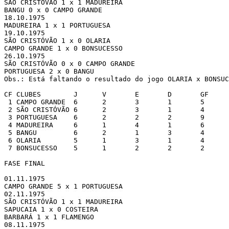
SÃO CRISTÓVÃO 1 x 1 MADUREIRA

BANGU 0 x 0 CAMPO GRANDE

18.10.1975 

MADUREIRA 1 x 1 PORTUGUESA

19.10.1975 

SÃO CRISTÓVÃO 1 x 0 OLARIA

CAMPO GRANDE 1 x 0 BONSUCESSO

26.10.1975 

SÃO CRISTÓVÃO 0 x 0 CAMPO GRANDE

PORTUGUESA 2 x 0 BANGU

Obs.: Está faltando o resultado do jogo OLARIA x BONSUC
CF CLUBES	 J	V	E	D	GF	GC	SG	PG

 1 CAMPO GRANDE	 6	2	3	1	5	4	 1	7

 2 SÃO CRISTÓVÃO 6	2	3	1	4	3	 1	7

 3 PORTUGUESA	 6	2	2	2	9	8	 1	7

 4 MADUREIRA	 6	1	4	1	6	6	 0	6

 5 BANGU	 6	2	1	3	4	6	-2	5

 6 OLARIA	 5	1	3	1	4	4	 0	5

 7 BONSUCESSO	 5	1	2	2	2	3	-1	4

FASE FINAL

01.11.1975 

CAMPO GRANDE 5 x 1 PORTUGUESA

02.11.1975 

SÃO CRISTÓVÃO 1 x 1 MADUREIRA

SAPUCAIA 1 x 0 COSTEIRA

BARBARÁ 1 x 1 FLAMENGO

08.11.1975 
