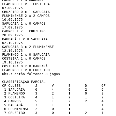
CAMPOS 1 x 0 BARBARÁ

FLAMENGO 1 x 1 COSTEIRA

07.09.1975 

CRUZEIRO 0 x 1 SAPUCAIA

FLUMINENSE 2 x 2 CAMPOS

10.09.1975 

SAPUCAIA 1 x 0 CAMPOS

17.09.1975 

CAMPOS 1 x 1 CRUZEIRO

28.09.1975 

BARBARÁ 1 x 0 SAPUCAIA

02.10.1975 

SAPUCAIA 3 x 2 FLUMINENSE

12.10.1975 

FLAMENGO 1 x 0 SAPUCAIA

COSTEIRA 1 x 0 CAMPOS

19.10.1975 

COSTEIRA 0 x 0 BARBARÁ

FLAMENGO 1 x 0 CRUZEIRO

Obs.: estão faltando 8 jogos.

CLASSIFICAÇÃO PARCIAL

CF CLUBES	J	V	E	D	GF	GC	SG	PG

 1 SAPUCAIA	6	4	0	2	6	4	 2	8

 2 FLAMENGO	3	2	1	0	3	1	 2	5

 3 COSTEIRA	4	1	2	1	2	2	 0	4

 4 CAMPOS	5	1	2	2	4	5	-1	4

 5 BARBARÁ	3	1	1	1	1	1	 0	3

 6 FLUMINENSE	2	0	1	1	4	5	-1	1

 7 CRUZEIRO	3	0	1	2	1	3	-2	1
