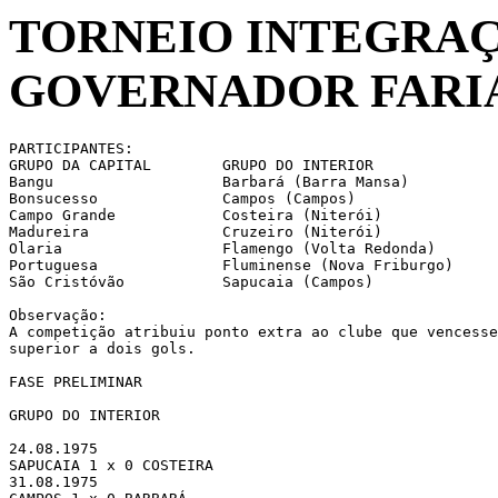
TORNEIO INTEGRAÇ
GOVERNADOR FARIA 
PARTICIPANTES:

GRUPO DA CAPITAL	GRUPO DO INTERIOR

Bangu			Barbará (Barra Mansa)

Bonsucesso		Campos (Campos)

Campo Grande		Costeira (Niterói)

Madureira		Cruzeiro (Niterói)

Olaria			Flamengo (Volta Redonda)

Portuguesa		Fluminense (Nova Friburgo)

São Cristóvão		Sapucaia (Campos)

Observação:

A competição atribuiu ponto extra ao clube que vencesse
superior a dois gols.

FASE PRELIMINAR

GRUPO DO INTERIOR

24.08.1975 

SAPUCAIA 1 x 0 COSTEIRA

31.08.1975 
