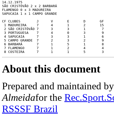
14.12.1975 

SÃO CRISTÓVÃO 2 x 2 BARBARÁ

FLAMENGO 0 x 3 MADUREIRA

SAPUCAIA 1 x 1 CAMPO GRANDE

CF CLUBES	 J	V	E	D	GF	GC	SG	PG

 1 MADUREIRA	 7	4	1	2	15	 5	10	12

 2 SÃO CRISTÓVÃO 7	3	3	1	 7	 4	 3	10

 3 PORTUGUESA	 7	4	0	3	 9	11	-2	 9

 4 SAPUCAIA	 7	3	3	1	 6	 4	 2	 9

 5 CAMPO GRANDE	 7	2	3	2	 9	 5	 4	 9

 6 BARBARÁ	 7	1	5	1	 8	11	-3	 8

 7 FLAMENGO	 7	1	2	4	 4	 9	-5	 4

About this document
Prepared and maintained b
Almeida
for the
Rec.Sport.So
RSSSF Brazil