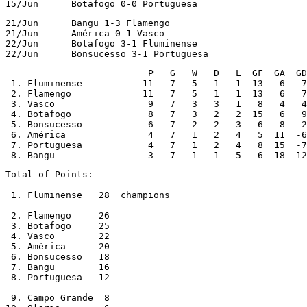
15/Jun      Botafogo 0-0 Portuguesa
21/Jun      Bangu 1-3 Flamengo

21/Jun      América 0-1 Vasco

22/Jun      Botafogo 3-1 Fluminense

22/Jun      Bonsucesso 3-1 Portuguesa
                          P   G   W   D   L  GF  GA  GD

 1. Fluminense           11   7   5   1   1  13   6   7

 2. Flamengo             11   7   5   1   1  13   6   7

 3. Vasco                 9   7   3   3   1   8   4   4

 4. Botafogo              8   7   3   2   2  15   6   9

 5. Bonsucesso            6   7   2   2   3   6   8  -2

 6. América               4   7   1   2   4   5  11  -6

 7. Portuguesa            4   7   1   2   4   8  15  -7

 8. Bangu                 3   7   1   1   5   6  18 -12
Total of Points:

 1. Fluminense   28  champions

-------------------------------

 2. Flamengo     26

 3. Botafogo     25

 4. Vasco        22

 5. América      20

 6. Bonsucesso   18

 7. Bangu        16

 8. Portuguesa   12

--------------------

 9. Campo Grande  8
