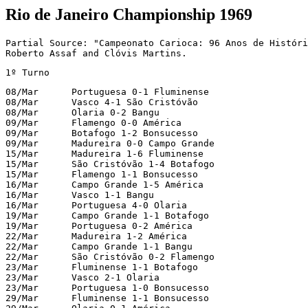
Rio de Janeiro Championship 1969
Partial Source: "Campeonato Carioca: 96 Anos de Históri
Roberto Assaf and Clóvis Martins.
1º Turno
08/Mar      Portuguesa 0-1 Fluminense

08/Mar      Vasco 4-1 São Cristóvão

08/Mar      Olaria 0-2 Bangu

09/Mar      Flamengo 0-0 América

09/Mar      Botafogo 1-2 Bonsucesso

09/Mar      Madureira 0-0 Campo Grande

15/Mar      Madureira 1-6 Fluminense

15/Mar      São Cristóvão 1-4 Botafogo

15/Mar      Flamengo 1-1 Bonsucesso

16/Mar      Campo Grande 1-5 América

16/Mar      Vasco 1-1 Bangu

16/Mar      Portuguesa 4-0 Olaria

19/Mar      Campo Grande 1-1 Botafogo

19/Mar      Portuguesa 0-2 América

22/Mar      Madureira 1-2 América

22/Mar      Campo Grande 1-1 Bangu

22/Mar      São Cristóvão 0-2 Flamengo

23/Mar      Fluminense 1-1 Botafogo

23/Mar      Vasco 2-1 Olaria

23/Mar      Portuguesa 1-0 Bonsucesso

29/Mar      Fluminense 1-1 Bonsucesso
