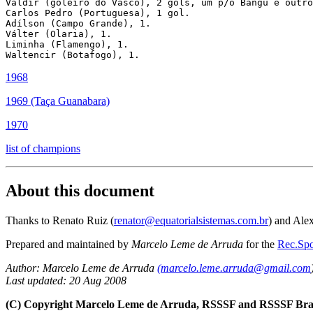
Valdir (goleiro do Vasco), 2 gols, um p/o Bangu e outro
Carlos Pedro (Portuguesa), 1 gol.

Adílson (Campo Grande), 1.

Válter (Olaria), 1.

Liminha (Flamengo), 1.

Waltencir (Botafogo), 1.
1968
1969 (Taça Guanabara)
1970
list of champions
About this document
Thanks to Renato Ruiz (
renator@equatorialsistemas.com.br
) and Ale
Prepared and maintained by
Marcelo Leme de Arruda
for the
Rec.Spo
Author: Marcelo Leme de Arruda
(marcelo.leme.arruda@gmail.com
Last updated: 20 Aug 2008
(C) Copyright Marcelo Leme de Arruda, RSSSF and RSSSF Braz