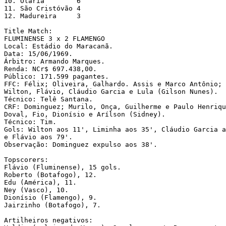
10. Olaria        6

11. São Cristóvão 4

12. Madureira     3

Title Match:

FLUMINENSE 3 x 2 FLAMENGO

Local: Estádio do Maracanã.

Data: 15/06/1969.

Árbitro: Armando Marques.

Renda: NCr$ 697.438,00.

Público: 171.599 pagantes.

FFC: Félix; Oliveira, Galhardo. Assis e Marco Antônio; 
Wilton, Flávio, Cláudio Garcia e Lula (Gilson Nunes). 

Técnico: Telê Santana.

CRF: Dominguez; Murilo, Onça, Guilherme e Paulo Henriqu
Doval, Fio, Dionísio e Arílson (Sidney).

Técnico: Tim.

Gols: Wilton aos 11', Liminha aos 35', Cláudio Garcia a
e Flávio aos 79'.

Observação: Dominguez expulso aos 38'.

Topscorers:

Flávio (Fluminense), 15 gols.

Roberto (Botafogo), 12.

Edu (América), 11.

Ney (Vasco), 10.

Dionísio (Flamengo), 9.

Jairzinho (Botafogo), 7.

Artilheiros negativos:
