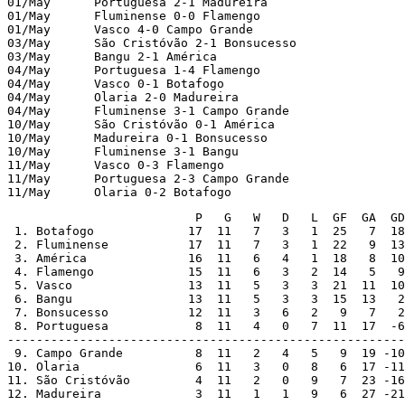
01/May      Portuguesa 2-1 Madureira

01/May      Fluminense 0-0 Flamengo

01/May      Vasco 4-0 Campo Grande

03/May      São Cristóvão 2-1 Bonsucesso

03/May      Bangu 2-1 América

04/May      Portuguesa 1-4 Flamengo

04/May      Vasco 0-1 Botafogo

04/May      Olaria 2-0 Madureira

04/May      Fluminense 3-1 Campo Grande

10/May      São Cristóvão 0-1 América

10/May      Madureira 0-1 Bonsucesso

10/May      Fluminense 3-1 Bangu

11/May      Vasco 0-3 Flamengo

11/May      Portuguesa 2-3 Campo Grande

11/May      Olaria 0-2 Botafogo
                          P   G   W   D   L  GF  GA  GD

 1. Botafogo             17  11   7   3   1  25   7  18
 2. Fluminense           17  11   7   3   1  22   9  13
 3. América              16  11   6   4   1  18   8  10
 4. Flamengo             15  11   6   3   2  14   5   9
 5. Vasco                13  11   5   3   3  21  11  10
 6. Bangu                13  11   5   3   3  15  13   2
 7. Bonsucesso           12  11   3   6   2   9   7   2
 8. Portuguesa            8  11   4   0   7  11  17  -6
-------------------------------------------------------
 9. Campo Grande          8  11   2   4   5   9  19 -10

10. Olaria                6  11   3   0   8   6  17 -11

11. São Cristóvão         4  11   2   0   9   7  23 -16

12. Madureira             3  11   1   1   9   6  27 -21