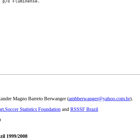
 p/o Fluminense.

xandre Magno Barreto Berwanger (
ambberwanger@yahoo.com.br
).
rt.Soccer Statistics Foundation
and
RSSSF Brazil
)
il 1999/2008