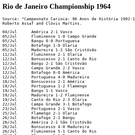
Rio de Janeiro Championship 1964
Source: "Campeonato Carioca: 96 Anos de História 1902-1
Roberto Assaf and Clóvis Martins.
04/Jul      América 2-1 Vasco

05/Jul      Fluminense 1-0 Campo Grande

05/Jul      Bangu 0-0 Portuguesa

05/Jul      Botafogo 1-0 Olaria

05/Jul      Madureira 1-2 São Cristóvão

11/Jul      Fluminense 2-1 Olaria

12/Jul      Bonsucesso 2-1 Canto do Rio

12/Jul      Bangu 2-1 São Cristóvão

12/Jul      Campo Grande 2-2 Vasco

12/Jul      Botafogo 0-0 América

12/Jul      Portuguesa 4-0 Madureira

18/Jul      Bonsucesso 2-1 América

19/Jul      Portuguesa 1-2 Flamengo

19/Jul      Bangu 1-1 Vasco

19/Jul      Madureira 1-2 Fluminense

19/Jul      Canto do Rio 2-3 Olaria

22/Jul      Campo Grande 3-1 Botafogo

23/Jul      Portuguesa 2-1 Vasco

25/Jul      Flamengo 2-1 Olaria

26/Jul      Botafogo 2-1 Bangu

26/Jul      América 2-1 São Cristóvão

26/Jul      Bonsucesso 4-0 Madureira

26/Jul      Fluminense 5-1 Canto do Rio
