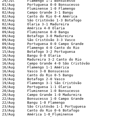
29/Jul      Flamengo 1-1 Bonsucesso

01/Aug      Portuguesa 0-0 Bonsucesso

02/Aug      Fluminense 1-0 Flamengo

02/Aug      Campo Grande 3-1 Bangu

02/Aug      Canto do Rio 0-4 América

02/Aug      São Cristóvão 1-3 Botafogo

02/Aug      Olaria 3-1 Madureira

08/Aug      América 4-0 Olaria

09/Aug      Fluminense 0-0 Bangu

09/Aug      Botafogo 3-0 Madureira

09/Aug      São Cristóvão 3-3 Vasco

09/Aug      Portuguesa 0-0 Campo Grande

09/Aug      Flamengo 4-0 Canto do Rio

15/Aug      Botafogo 3-2 Portuguesa

16/Aug      Bangu 0-0 Olaria

16/Aug      Madureira 3-2 Canto do Rio

16/Aug      Campo Grande 4-0 São Cristóvão

16/Aug      Flamengo 1-1 América

16/Aug      Vasco 3-0 Bonsucesso

19/Aug      Canto do Rio 0-5 Bangu

19/Aug      Botafogo 2-0 Vasco

19/Aug      Flamengo 3-1 São Cristóvão

20/Aug      Portuguesa 1-1 Olaria

20/Aug      Fluminense 1-0 Bonsucesso

20/Aug      Campo Grande 1-0 Madureira

22/Aug      Bonsucesso 1-0 Campo Grande

22/Aug      Bangu 1-0 Flamengo

23/Aug      São Cristóvão 1-1 Portuguesa

23/Aug      Canto do Rio 0-6 Botafogo

23/Aug      América 1-0 Fluminense
