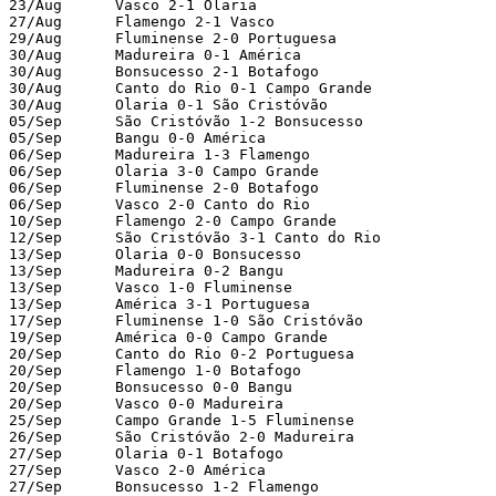
23/Aug      Vasco 2-1 Olaria

27/Aug      Flamengo 2-1 Vasco

29/Aug      Fluminense 2-0 Portuguesa

30/Aug      Madureira 0-1 América

30/Aug      Bonsucesso 2-1 Botafogo

30/Aug      Canto do Rio 0-1 Campo Grande

30/Aug      Olaria 0-1 São Cristóvão

05/Sep      São Cristóvão 1-2 Bonsucesso

05/Sep      Bangu 0-0 América

06/Sep      Madureira 1-3 Flamengo

06/Sep      Olaria 3-0 Campo Grande

06/Sep      Fluminense 2-0 Botafogo

06/Sep      Vasco 2-0 Canto do Rio

10/Sep      Flamengo 2-0 Campo Grande

12/Sep      São Cristóvão 3-1 Canto do Rio

13/Sep      Olaria 0-0 Bonsucesso

13/Sep      Madureira 0-2 Bangu

13/Sep      Vasco 1-0 Fluminense

13/Sep      América 3-1 Portuguesa

17/Sep      Fluminense 1-0 São Cristóvão

19/Sep      América 0-0 Campo Grande

20/Sep      Canto do Rio 0-2 Portuguesa

20/Sep      Flamengo 1-0 Botafogo

20/Sep      Bonsucesso 0-0 Bangu

20/Sep      Vasco 0-0 Madureira

25/Sep      Campo Grande 1-5 Fluminense

26/Sep      São Cristóvão 2-0 Madureira

27/Sep      Olaria 0-1 Botafogo

27/Sep      Vasco 2-0 América

27/Sep      Bonsucesso 1-2 Flamengo
