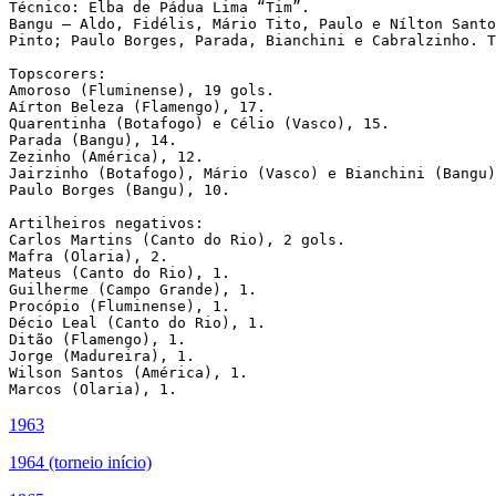
Técnico: Elba de Pádua Lima “Tim”.

Bangu – Aldo, Fidélis, Mário Tito, Paulo e Nílton Santo
Pinto; Paulo Borges, Parada, Bianchini e Cabralzinho. T
Topscorers:

Amoroso (Fluminense), 19 gols.

Aírton Beleza (Flamengo), 17.

Quarentinha (Botafogo) e Célio (Vasco), 15.

Parada (Bangu), 14.

Zezinho (América), 12.

Jairzinho (Botafogo), Mário (Vasco) e Bianchini (Bangu)
Paulo Borges (Bangu), 10.

Artilheiros negativos:

Carlos Martins (Canto do Rio), 2 gols.

Mafra (Olaria), 2.

Mateus (Canto do Rio), 1.

Guilherme (Campo Grande), 1.

Procópio (Fluminense), 1.

Décio Leal (Canto do Rio), 1.

Ditão (Flamengo), 1.

Jorge (Madureira), 1.

Wilson Santos (América), 1.

Marcos (Olaria), 1.
1963
1964 (torneio início)