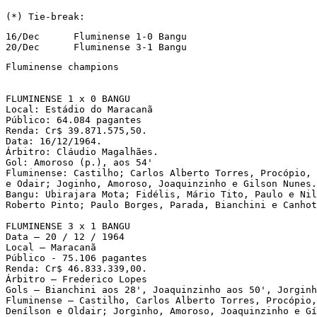
(*) Tie-break:
16/Dec      Fluminense 1-0 Bangu

20/Dec      Fluminense 3-1 Bangu
Fluminense champions

FLUMINENSE 1 x 0 BANGU

Local: Estádio do Maracanã

Público: 64.084 pagantes

Renda: Cr$ 39.871.575,50.

Data: 16/12/1964.

Árbitro: Cláudio Magalhães.

Gol: Amoroso (p.), aos 54'

Fluminense: Castilho; Carlos Alberto Torres, Procópio, 
e Odair; Joginho, Amoroso, Joaquinzinho e Gilson Nunes.
Bangu: Ubirajara Mota; Fidélis, Mário Tito, Paulo e Nil
Roberto Pinto; Paulo Borges, Parada, Bianchini e Canhot
FLUMINENSE 3 x 1 BANGU

Data – 20 / 12 / 1964

Local – Maracanã

Público - 75.106 pagantes

Renda: Cr$ 46.833.339,00.

Árbitro – Frederico Lopes

Gols – Bianchini aos 28', Joaquinzinho aos 50', Jorginh
Fluminense – Castilho, Carlos Alberto Torres, Procópio,
Denílson e Oldair; Jorginho, Amoroso, Joaquinzinho e Gí