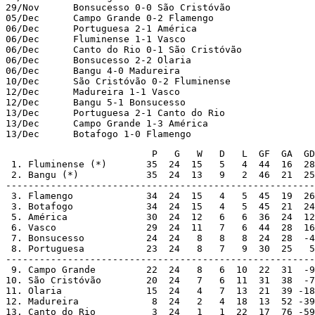
29/Nov      Bonsucesso 0-0 São Cristóvão

05/Dec      Campo Grande 0-2 Flamengo

06/Dec      Portuguesa 2-1 América

06/Dec      Fluminense 1-1 Vasco

06/Dec      Canto do Rio 0-1 São Cristóvão

06/Dec      Bonsucesso 2-2 Olaria

06/Dec      Bangu 4-0 Madureira

10/Dec      São Cristóvão 0-2 Fluminense

12/Dec      Madureira 1-1 Vasco

12/Dec      Bangu 5-1 Bonsucesso

13/Dec      Portuguesa 2-1 Canto do Rio

13/Dec      Campo Grande 1-3 América

13/Dec      Botafogo 1-0 Flamengo
                          P   G   W   D   L  GF  GA  GD

 1. Fluminense (*)       35  24  15   5   4  44  16  28

 2. Bangu (*)            35  24  13   9   2  46  21  25

-------------------------------------------------------

 3. Flamengo             34  24  15   4   5  45  19  26

 3. Botafogo             34  24  15   4   5  45  21  24

 5. América              30  24  12   6   6  36  24  12

 6. Vasco                29  24  11   7   6  44  28  16

 7. Bonsucesso           24  24   8   8   8  24  28  -4

 8. Portuguesa           23  24   8   7   9  30  25   5

-------------------------------------------------------

 9. Campo Grande         22  24   8   6  10  22  31  -9
10. São Cristóvão        20  24   7   6  11  31  38  -7
11. Olaria               15  24   4   7  13  21  39 -18
12. Madureira             8  24   2   4  18  13  52 -39
13. Canto do Rio          3  24   1   1  22  17  76 -59