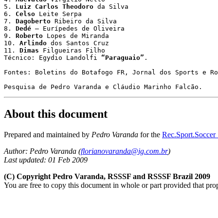
5. 
Luiz Carlos Theodoro
 da Silva

6. 
Celso
 Leite Serpa

7. 
Dagoberto
 Ribeiro da Silva

8. 
Dedé
 – Eurípedes de Oliveira

9. 
Roberto
 Lopes de Miranda

10. 
Arlindo
 dos Santos Cruz

11. 
Dimas
 Filgueiras Filho

Técnico: Egydio Landolfi 
“Paraguaio”
.

Fontes: Boletins do Botafogo FR, Jornal dos Sports e Ro
Pesquisa de Pedro Varanda e Cláudio Marinho Falcão.
About this document
Prepared and maintained by
Pedro Varanda
for the
Rec.Sport.Soccer 
Author:
Pedro Varanda (
florianovaranda@ig.com.br
)
Last updated: 01 Feb 2009
(C) Copyright Pedro Varanda, RSSSF and RSSSF Brazil 2009
You are free to copy this document in whole or part provided that pro