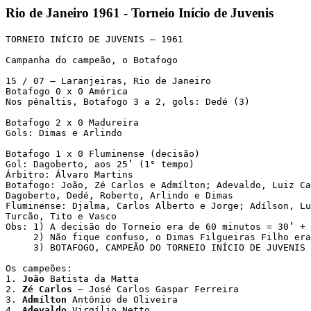
Rio de Janeiro 1961 - Torneio Início de Juvenis
TORNEIO INÍCIO DE JUVENIS – 1961

Campanha do campeão, o Botafogo

15 / 07 – Laranjeiras, Rio de Janeiro

Botafogo 0 x 0 América

Nos pênaltis, Botafogo 3 a 2, gols: Dedé (3)

Botafogo 2 x 0 Madureira

Gols: Dimas e Arlindo

Botafogo 1 x 0 Fluminense (decisão)

Gol: Dagoberto, aos 25’ (1° tempo)

Árbitro: Álvaro Martins

Botafogo: João, Zé Carlos e Admílton; Adevaldo, Luiz Ca
Dagoberto, Dedé, Roberto, Arlindo e Dimas

Fluminense: Djalma, Carlos Alberto e Jorge; Adílson, Lu
Turcão, Tito e Vasco

Obs: 1) A decisão do Torneio era de 60 minutos = 30’ + 
     2) Não fique confuso, o Dimas Filgueiras Filho era
     3) BOTAFOGO, CAMPEÃO DO TORNEIO INÍCIO DE JUVENIS 
Os campeões:

1. 
João
 Batista da Matta

2. 
Zé Carlos
 – José Carlos Gaspar Ferreira

3. 
Admílton
 Antônio de Oliveira

4. 
Adevaldo
 Virgílio Netto
