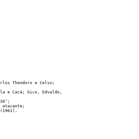
rlos Theodoro e Celso;

la e Cacá; Gico, Edvaldo,

30’;

 atacante;

(1961).
