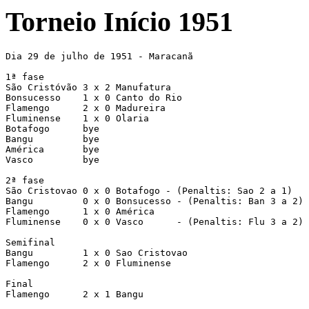
Torneio Início 1951
Dia 29 de julho de 1951 - Maracanã

1ª fase

São Cristóvão 3 x 2 Manufatura

Bonsucesso    1 x 0 Canto do Rio

Flamengo      2 x 0 Madureira

Fluminense    1 x 0 Olaria

Botafogo      bye

Bangu         bye

América       bye

Vasco         bye

2ª fase

São Cristovao 0 x 0 Botafogo - (Penaltis: Sao 2 a 1)

Bangu         0 x 0 Bonsucesso - (Penaltis: Ban 3 a 2)

Flamengo      1 x 0 América

Fluminense    0 x 0 Vasco      - (Penaltis: Flu 3 a 2)

Semifinal

Bangu         1 x 0 Sao Cristovao

Flamengo      2 x 0 Fluminense

Final

Flamengo      2 x 1 Bangu
