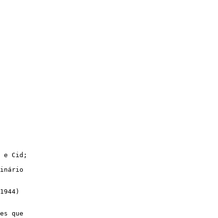
 e Cid;

inário

1944)

es que
