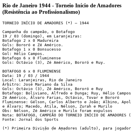
Rio de Janeiro 1944 - Torneio Início de Amadores
(Resistência ao Profissionalismo)
TORNEIO INÍCIO DE AMADORES (*) – 1944

Campanha do campeão, o Botafogo

19 / 03 (domingo), em Laranjeiras:

Botafogo 2 x 0 Madureira

Gols: Bororó e Zé Américo.

Botafogo 1 x 0 Bonsucesso

Gol: Hélio Campos.

Botafogo 6 x 0 Fluminense

Gols: Octávio (3), Zé Américo, Bororó e Ruy.

BOTAFOGO 6 x 0 FLUMINENSE

Data: 19 / 03 / 1944

Local: Laranjeiras, Rio de Janeiro

Árbitro: José Mariano da Silva

Gols: Octávio (3), Zé Américo, Bororó e Ruy

Botafogo: Boliviano, Alfredo e Dunga; Ruy, Hélio Campos
Zé Américo, Álvaro Farias, Octávio, Tovar e Bororó

Fluminense: Gélson, Carlos Alberto e João; Albino, Apol
e Álvaro; Macedo, Átila, Nélson, Zurah e Murilo

Obs: Nélson, Zé Américo e Murilo foram expulsos

Nota: BOTAFOGO, CAMPEÃO DO TORNEIO INÍCIO DE AMADORES (
Fonte: Jornal dos Sports

(*) Primeira Divisão de Amadores (adulto), para jogador