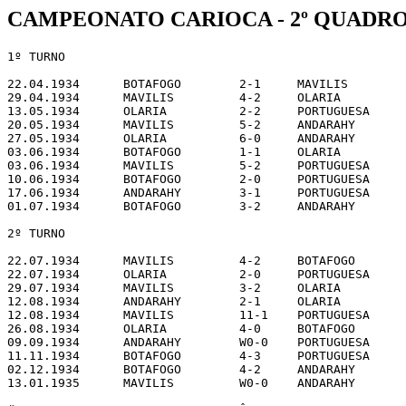
CAMPEONATO CARIOCA - 2º QUADROS 
1º TURNO

22.04.1934	BOTAFOGO	2-1	MAVILIS

29.04.1934	MAVILIS 	4-2	OLARIA

13.05.1934	OLARIA  	2-2	PORTUGUESA

20.05.1934	MAVILIS 	5-2	ANDARAHY

27.05.1934	OLARIA  	6-0	ANDARAHY

03.06.1934	BOTAFOGO	1-1	OLARIA

03.06.1934	MAVILIS 	5-2	PORTUGUESA

10.06.1934	BOTAFOGO	2-0	PORTUGUESA

17.06.1934	ANDARAHY	3-1	PORTUGUESA

01.07.1934	BOTAFOGO	3-2	ANDARAHY

2º TURNO

22.07.1934	MAVILIS 	4-2	BOTAFOGO

22.07.1934	OLARIA  	2-0	PORTUGUESA

29.07.1934	MAVILIS  	3-2	OLARIA

12.08.1934	ANDARAHY  	2-1	OLARIA

12.08.1934	MAVILIS 	11-1	PORTUGUESA

26.08.1934	OLARIA  	4-0	BOTAFOGO

09.09.1934	ANDARAHY 	W0-0	PORTUGUESA

11.11.1934	BOTAFOGO	4-3	PORTUGUESA

02.12.1934	BOTAFOGO	4-2	ANDARAHY

13.01.1935	MAVILIS  	W0-0	ANDARAHY
