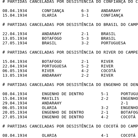
# PARTIDAS CANCELADAS POR DESISTÊNCIA DO CONFIANÇA DO C
08.04.1934	CONFIANÇA	6-3	ANDARAHY

15.04.1934	OLARIA  	3-1	CONFIANÇA

# PARTIDAS CANCELADAS POR DESISTÊNCIA DO BRASIL DO CAMP
22.04.1934	ANDARAHY 	2-1	BRASIL

13.05.1934	BOTAFOGO	5-3	BRASIL

27.05.1934	BRASIL  	3-2	PORTUGUESA

# PARTIDAS CANCELADAS POR DESISTÊNCIA DO RIVER DO CAMPE
15.04.1934	BOTAFOGO	2-1	RIVER

22.04.1934	PORTUGUESA	5-2	RIVER

06.05.1934	RIVER   	4-2	COCOTÁ

13.05.1934	ANDARAHY	2-2	RIVER

# PARTIDAS CANCELADAS POR DESISTÊNCIA DO ENGENHO DE DEN
08.04.1934	ENGENHO DE DENTRO	5-1	PORTUGUESA

15.04.1934	MAVILIS         	2-2	ENGENHO DE DENTRO

29.04.1934	ANDARAHY	                2-1	ENGENHO DE DENTRO

06.05.1934	OLARIA           	3-2	ENGENHO DE DENTRO

20.05.1934	ENGENHO DE DENTRO	2-1	BOTAFOGO

27.05.1934	ENGENHO DE DENTRO	4-2	COCOTÁ

# PARTIDAS CANCELADAS POR DESISTÊNCIA DO COCOTÁ DO CAMP
08.04.1934	OLARIA           	4-1	COCOTÁ
