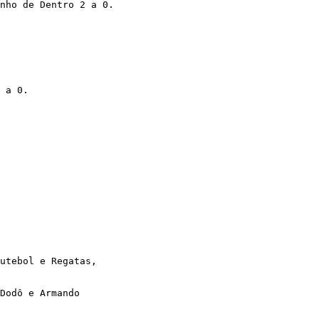
nho de Dentro 2 a 0. 

 a 0. 

utebol e Regatas, 

Dodô e Armando 
