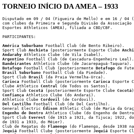
TORNEIO INÍCIO DA AMEA – 1933
Disputado em 09 / 04 (Figueira de Mello) e em 16 / 04 (
com clubes da Primeira e Segunda Divisão da Associação 
Esportes Athleticos (AMEA), filiada a CBD/CBF.

PARTICIPANTES:

América Suburbano
 Football Club (de Bento Ribeiro).

Sport Club 
Anchieta
 (posteriormente Esporte Clube 
Anchi
Andarahy
Argentino
Bandeirantes
Botafogo
 Football Club (posteriormente 
Botafogo
Brasil Suburbano
 Football Club (da Piedade).

Sport Club 
Brasil
Carioca
 Football Club (posteriormente 
Carioca
 Esporte C
Clube Athletico 
Central
 (de Todos os Santos).

Sport Club 
Cocotá
 (posteriormente Esporte Clube 
Cocotá
Confiança
 Athletico Clube (do Andaraí).

Athletico Clube 
Cordovil
Del Castilho
 Football Club (de Del Castilho).

General Electric 
Édison
Engenho de Dentro
 Athletico Clube (do Engenho de Dentro
Sport Club 
Everest
 (de 1915 a 1921, da Tijuca; 1922, do
de 1931 a 1933, do Méier).

Club de Regatas do 
Flamengo
Jequiá
 Football Clube (posteriormente 
Jequiá
 Esporte Cl