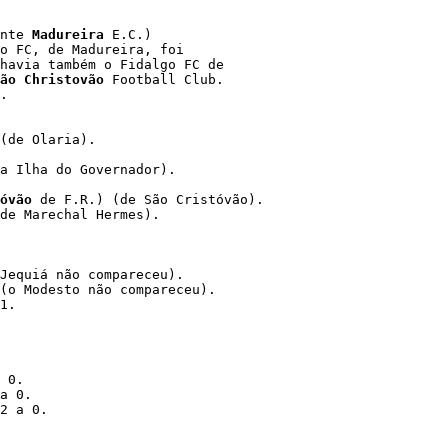
nte 
Madureira
 E.C.)

o FC, de Madureira, foi

havia também o Fidalgo FC de

ão Christovão
óvão
 de F.R.) (de São Cristóvão).

de Marechal Hermes).

Jequiá não compareceu). 

(o Modesto não compareceu). 

1. 

 0. 

a 0. 

2 a 0. 
