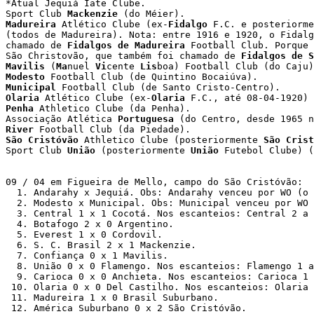
*Atual Jequiá Iate Clube.

Sport Club 
Mackenzie
Madureira
 Atlético Clube (ex-
Fidalgo
 F.C. e posteriorme
(todos de Madureira). Nota: entre 1916 e 1920, o Fidalg
chamado de 
Fidalgos de Madureira
 Football Club. Porque 
São Christovão, que também foi chamado de 
Fidalgos de S
Mavilis
 (
Ma
nuel 
Vi
cente 
Lis
Modesto
Municipal
Olaria
 Atlético Clube (ex-
Olaria
Penha
 Athletico Clube (da Penha).

Associação Atlética 
Portuguesa
River
São Cristóvão
 Athletico Clube (posteriormente 
São Crist
Sport Club 
União
 (posteriormente 
União
 Futebol Clube) (
09 / 04 em Figueira de Mello, campo do São Cristóvão: 

  1. Andarahy x Jequiá. Obs: Andarahy venceu por WO (o 
  2. Modesto x Municipal. Obs: Municipal venceu por WO 
  3. Central 1 x 1 Cocotá. Nos escanteios: Central 2 a 
  4. Botafogo 2 x 0 Argentino. 

  5. Everest 1 x 0 Cordovil. 

  6. S. C. Brasil 2 x 1 Mackenzie. 

  7. Confiança 0 x 1 Mavilis. 

  8. União 0 x 0 Flamengo. Nos escanteios: Flamengo 1 a
  9. Carioca 0 x 0 Anchieta. Nos escanteios: Carioca 1 
 10. Olaria 0 x 0 Del Castilho. Nos escanteios: Olaria 
 11. Madureira 1 x 0 Brasil Suburbano. 

 12. América Suburbano 0 x 2 São Cristóvão. 
