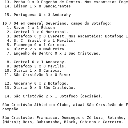
 13. Penha 0 x 0 Engenho de Dentro. Nos escanteios Enge
 14. Édison 1 x 0 Bandeirantes. 

 15. Portuguesa 0 x 3 Andarahy.

16 / 04 em General Severiano, campo do Botafogo: 

  1. River 2 x 1 Édison. 

  2. Central 1 x 0 Municipal. 

  3. Botafogo 0 x 0 Everest. Nos escanteios: Botafogo 1
  4. S. C. Brasil 0 x 1 Mavilis. 

  5. Flamengo 0 x 1 Carioca. 

  6. Olaria 2 x 0 Madureira. 

  7. Engenho de Dentro 0 x 1 São Cristóvão. 

  8. Central 0 x 1 Andarahy.

  9. Botafogo 3 x 0 Mavilis. 

 10. Olaria 1 x 0 Carioca. 

 11. São Cristóvão 3 x 0 River. 

 12. Andarahy 0 x 2 Botafogo.

 13. Olaria 0 x 3 São Cristóvão.

 14. São Cristóvão 2 x 1 Botafogo (decisão). 

São Cristóvão Athletico Clube, atual São Cristóvão de F
campeão. 

São Cristóvão: Francisco, Domingos e Zé Luiz; Betinho, 
(Mário); Reis, Bahianinho, Black, Cebinho e Carreiro. 
