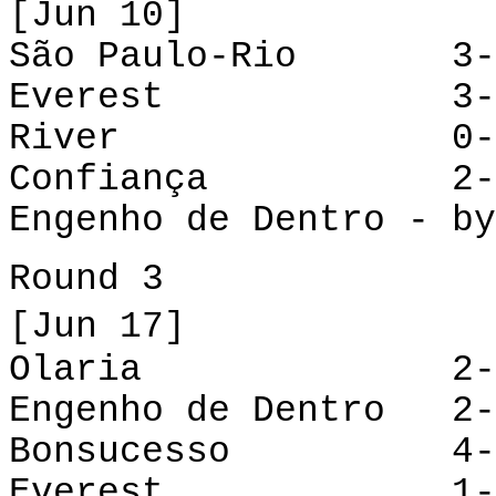
[Jun 10]
São Paulo-Rio 3-2
Everest
3
River
0
Confiança
2
Engenho de Dentro - by
Round 3
[Jun 17]
Olaria
2-3
Engenho de Dentro 2
Bonsucesso
4
Everest
1