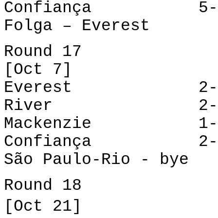
Confiança
5
Folga – Everest
Round 17
[Oct 7]
Everest
2
River
2-6 Bo
Mackenzie 1-0 
Confiança 2-4 
São Paulo-Rio - bye
Round 18
[Oct 21]