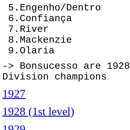
5.Engenho/Dentro
6.Confiança
7.River
8.Mackenzie
9.Olaria
-> Bonsucesso are 1928
Division champions
1927
1928 (1st level)
1929