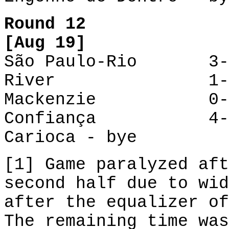
Round 12
[Aug 19]
São Paulo-Rio 3-2
River
1
Mackenzie
0
Confiança
4
Carioca - bye
[1]
Game
paralyzed
aft
second half
due to
wid
after
the equalizer
of
The remaining time
was