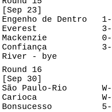
Round 15
[Sep 23]
Engenho de Dentro 1
Everest
3-1
Mackenzie
0-1
Confiança
3-3
River - bye
Round 16
[Sep 30]
São Paulo-Rio W-O 
Carioca
W
Bonsucesso
5