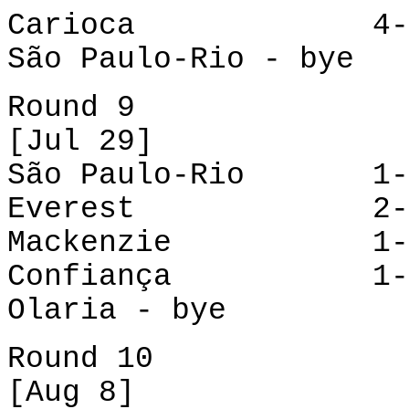
Carioca
4-1
São Paulo-Rio - bye
Round 9
[Jul 29]
São Paulo-Rio 1-0
Everest
2-3 
Mackenzie
1
Confiança
1
Olaria - bye
Round 10
[Aug 8]