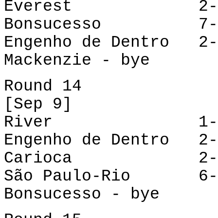
Everest
2-1
Bonsucesso
7-0
Engenho de Dentro 2-
Mackenzie - bye
Round 14
[Sep 9]
River
1-2
Engenho de Dentro 2
Carioca
2-1
São Paulo-Rio
6-1
Bonsucesso - bye