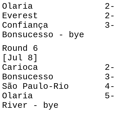
Olaria
2
Everest
2
Confiança 3-4 S
Bonsucesso - bye
Round 6
[Jul 8]
Carioca
2
Bonsucesso
3
São Paulo-Rio 4-1
Olaria
5
River - bye