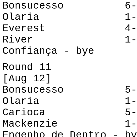
Bonsucesso 6-1 E
Olaria
1
Everest
4
River
1
Confiança - bye
Round 11
[Aug 12]
Bonsucesso 5-2 S
Olaria
1
Carioca
5
Mackenzie
1
Engenho de Dentro - by