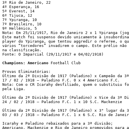
3º Rio de Janeiro, 22

4º Esperança, 16

5º Everest, 14

6º Tijuca, 12

7º Ypiranga, 10

7º Brasileiro, 10

9º Hellênico, 5

Nota: Em 25/11/1917, Rio de Janeiro 2 x 1 Ypiranga (jog
Este match foi suspenso devido unicamente à insubordina
player do Ypiranga, que tentou aggredir o referee, o qu
vários “torcedores” invadirem o campo. Este prélio não 
na classificação.

Fonte: O Imparcial (29/11/1917 e 04/02/1918)

Champions: Americano
 Football Club

Provas Eliminatórias:

Último da 2ª Divisão de 1917 (Paladino) x Campeão da 3ª
17 / 02 / 1918 – Paladino F.C. 0 x 4 Americano F.C.

Nota: Com o CR Icarahy desfiliado, quem o substituiu fo
pela Liga.

Último da 2ª Divisão de 1917 (Paladino) x Vice da 3ª Di
24 / 02 / 1918 – Paladino F.C. 1 x 10 S.C. Mackenzie

Último da 2ª Divisão de 1917 (Paladino) x 3° lugar da 3
03 / 03 / 1918 – Paladino F.C. 1 x 6 S.C. Rio de Janeir
Icarahy e Paladino rebaixados para a 3ª divisão;

Americano, Mackenzie e Rio de Janeiro promovidos para a