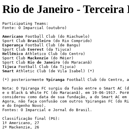
Rio de Janeiro - Terceira
Participating Teams:

Fonte: O Imparcial (outubro)

Americano
 Football Club (do Riachuelo)

Sport Club 
Brasileiro
Esperança
 Football Club (de Bangu)

Sport Club 
Everest
Hellênico
 Athletico Club (do Centro)

Sport Club 
Mackenzie
 (do Méier)

Sport Club 
Rio de Janeiro
Tijuca
Smart
 Athletic Club (de Vila Isabel) (*)

(*) posteriormente 
Ypiranga
 Football Club (do Centro, a
Nota: O Ypiranga FC surgiu da fusão entre o Smart AC (d
e o Black & White FC (do Maracanã), em 19-06-1917. Poré
considerou como data de sua fundação, a do Smart AC em 
Agora, não faça confusão com outros Ypirangas FC (do Ri
e do Engenho Novo).

Fontes: O Imparcial e Jornal do Brasil.

Classificação final (PG):

1º Americano, 27

2º Mackenzie, 26
