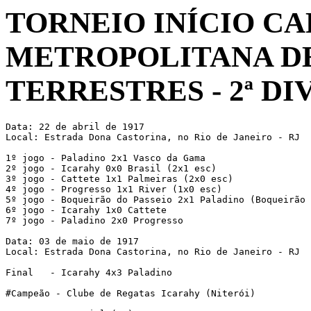
TORNEIO INÍCIO CA
METROPOLITANA D
TERRESTRES - 2ª DIV
Data: 22 de abril de 1917

Local: Estrada Dona Castorina, no Rio de Janeiro - RJ

1º jogo - Paladino 2x1 Vasco da Gama

2º jogo - Icarahy 0x0 Brasil (2x1 esc)

3º jogo - Cattete 1x1 Palmeiras (2x0 esc)

4º jogo - Progresso 1x1 River (1x0 esc)

5º jogo - Boqueirão do Passeio 2x1 Paladino (Boqueirão 
6º jogo - Icarahy 1x0 Cattete

7º jogo - Paladino 2x0 Progresso

Data: 03 de maio de 1917

Local: Estrada Dona Castorina, no Rio de Janeiro - RJ

Final   - Icarahy 4x3 Paladino

#Campeão - Clube de Regatas Icarahy (Niterói)
