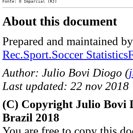
About this document
Prepared and maintained b
Rec.Sport.Soccer Statistic
Author: Julio Bovi Diogo (
Last updated: 22 nov 2018
(C) Copyright Julio Bov
Brazil 2018
You are free to copy this d