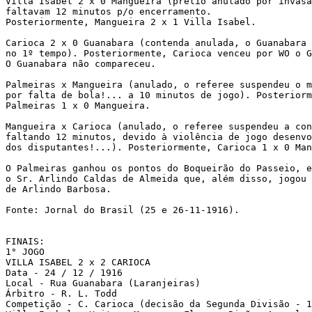
Villa Isabel 2 x 0 Mangueira (prélio anulado por invasã
faltavam 12 minutos p/o encerramento. 

Posteriormente, Mangueira 2 x 1 Villa Isabel.

Carioca 2 x 0 Guanabara (contenda anulada, o Guanabara 
no 1º tempo). Posteriormente, Carioca venceu por WO o G
O Guanabara não compareceu.

Palmeiras x Mangueira (anulado, o referee suspendeu o m
por falta de bola!... a 10 minutos de jogo). Posteriorm
Palmeiras 1 x 0 Mangueira.

Mangueira x Carioca (anulado, o referee suspendeu a con
faltando 12 minutos, devido à violência de jogo desenvo
dos disputantes!...). Posteriormente, Carioca 1 x 0 Man
O Palmeiras ganhou os pontos do Boqueirão do Passeio, e
o Sr. Arlindo Caldas de Almeida que, além disso, jogou 
de Arlindo Barbosa. 

Fonte: Jornal do Brasil (25 e 26-11-1916).

FINAIS:

1° JOGO

VILLA ISABEL 2 x 2 CARIOCA

Data - 24 / 12 / 1916

Local - Rua Guanabara (Laranjeiras)

Árbitro - R. L. Todd

Competição - C. Carioca (decisão da Segunda Divisão - 1