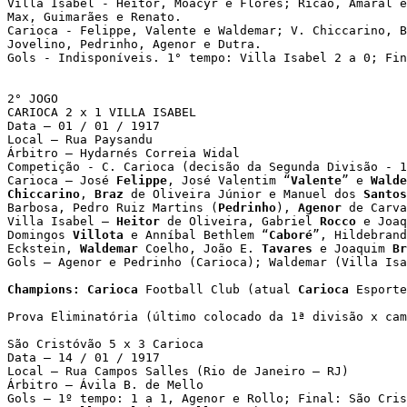
Villa Isabel - Heitor, Moacyr e Flores; Ricão, Amaral e
Max, Guimarães e Renato.

Carioca - Felippe, Valente e Waldemar; V. Chiccarino, B
Jovelino, Pedrinho, Agenor e Dutra.

Gols - Indisponíveis. 1° tempo: Villa Isabel 2 a 0; Fin
2° JOGO

CARIOCA 2 x 1 VILLA ISABEL

Data – 01 / 01 / 1917

Local – Rua Paysandu

Árbitro – Hydarnés Correia Widal

Competição - C. Carioca (decisão da Segunda Divisão - 1
Carioca – José 
Felippe
, José Valentim “
Valente
” e 
Walde
Chiccarino
, 
Braz
 de Oliveira Júnior e Manuel dos 
Santos
Barbosa, Pedro Ruiz Martins (
Pedrinho
), 
Agenor
 de Carva
Villa Isabel – 
Heitor
 de Oliveira, Gabriel 
Rocco
 e Joaq
Domingos 
Villota
 e Anníbal Bethlem “
Caboré
”, Hildebrand
Eckstein, 
Waldemar
 Coelho, João E. 
Tavares
 e Joaquim 
Br
Gols – Agenor e Pedrinho (Carioca); Waldemar (Villa Isa
Champions: Carioca
 Football Club (atual 
Carioca
 Esporte
Prova Eliminatória (último colocado da 1ª divisão x cam
São Cristóvão 5 x 3 Carioca 

Data – 14 / 01 / 1917 

Local – Rua Campos Salles (Rio de Janeiro – RJ) 

Árbitro – Ávila B. de Mello 

Gols – 1º tempo: 1 a 1, Agenor e Rollo; Final: São Cris