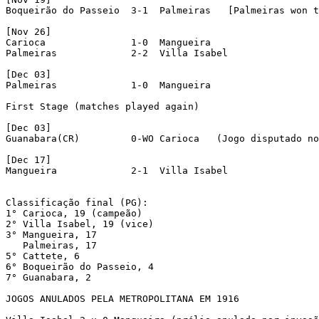
Boqueirão do Passeio  3-1  Palmeiras   [Palmeiras won t
[Nov 26]

Carioca               1-0  Mangueira 

Palmeiras             2-2  Villa Isabel 

[Dec 03]

Palmeiras             1-0  Mangueira 

First Stage (matches played again)

[Dec 03]

Guanabara(CR)         0-WO Carioca   (Jogo disputado no
[Dec 17]

Mangueira             2-1  Villa Isabel 

Classificação final (PG):

1° Carioca, 19 (campeão)

2° Villa Isabel, 19 (vice)

3° Mangueira, 17

   Palmeiras, 17

5° Cattete, 6

6° Boqueirão do Passeio, 4

7° Guanabara, 2

JOGOS ANULADOS PELA METROPOLITANA EM 1916
