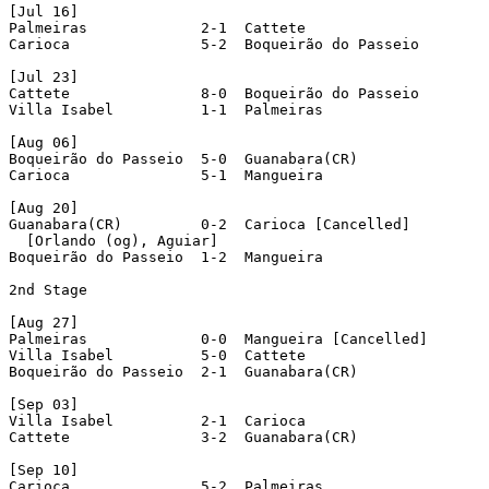
[Jul 16]

Palmeiras             2-1  Cattete 

Carioca               5-2  Boqueirão do Passeio 

[Jul 23]

Cattete               8-0  Boqueirão do Passeio 

Villa Isabel          1-1  Palmeiras 

[Aug 06]

Boqueirão do Passeio  5-0  Guanabara(CR) 

Carioca               5-1  Mangueira 

[Aug 20]

Guanabara(CR)         0-2  Carioca [Cancelled]  

  [Orlando (og), Aguiar]

Boqueirão do Passeio  1-2  Mangueira 

2nd Stage

[Aug 27]

Palmeiras             0-0  Mangueira [Cancelled]  

Villa Isabel          5-0  Cattete 

Boqueirão do Passeio  2-1  Guanabara(CR) 

[Sep 03]

Villa Isabel          2-1  Carioca 

Cattete               3-2  Guanabara(CR) 

[Sep 10]

Carioca               5-2  Palmeiras 
