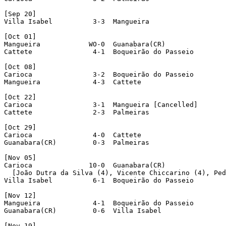
[Sep 20]

Villa Isabel          3-3  Mangueira 

[Oct 01]

Mangueira            WO-0  Guanabara(CR) 

Cattete               4-1  Boqueirão do Passeio 

[Oct 08]

Carioca               3-2  Boqueirão do Passeio 

Mangueira             4-3  Cattete 

[Oct 22]

Carioca               3-1  Mangueira [Cancelled]  

Cattete               2-3  Palmeiras 

[Oct 29]

Carioca               4-0  Cattete 

Guanabara(CR)         0-3  Palmeiras 

[Nov 05]

Carioca              10-0  Guanabara(CR) 

  [João Dutra da Silva (4), Vicente Chiccarino (4), Ped
Villa Isabel          6-1  Boqueirão do Passeio 

[Nov 12]

Mangueira             4-1  Boqueirão do Passeio 

Guanabara(CR)         0-6  Villa Isabel 

[Nov 19]
