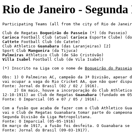
Rio de Janeiro - Segunda
Participating Teams (all from the city of Rio de Janeir
Club de Regatas 
Boqueirão do Passeio
Carioca
 Football Club (atual 
Carioca
Cattete
 Football Club (do Catete)

Club Athletico 
Guanabara
 (das Laranjeiras) [2]

Sport Club 
Mangueira
Palmeiras
Villa Isabel
 Football Club (de Vila Isabel)

(*) Inscrito na Liga com o nome de 
Boqueirão do Passeio
Obs: 1) O Palmeiras AC, campeão da 3ª Divisão, apesar d
vai ocupar a vaga do Rio Cricket AA, que não quer dispu
Fonte: Jornal do Brasil (02 / 02 / 1916).

     2) Em maio, houve a incorporação do Club Athletico
12-10-1911) ao Club de Regatas 
Guanabara
 (fundado em 05
Fonte: O Imparcial (05 e 07 / 05 / 1916).

Com a fusão que acaba de fazer com o Club Athletico Gua
vai o Club de Regatas Guanabara tomar parte do campeona
Segunda Divisão da Liga Metropolitana.

Fonte: O Imparcial (05-05-1916)

Em março de 1917, a fusão foi desfeita. O Guanabara se 
Fonte: Jornal do Brasil (09-03-1917).
