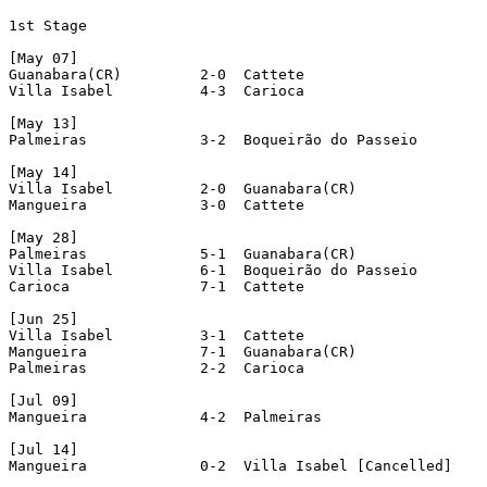
1st Stage

[May 07]

Guanabara(CR)         2-0  Cattete 

Villa Isabel          4-3  Carioca 

[May 13]

Palmeiras             3-2  Boqueirão do Passeio 

[May 14]

Villa Isabel          2-0  Guanabara(CR) 

Mangueira             3-0  Cattete 

[May 28]

Palmeiras             5-1  Guanabara(CR) 

Villa Isabel          6-1  Boqueirão do Passeio 

Carioca               7-1  Cattete 

[Jun 25]

Villa Isabel          3-1  Cattete 

Mangueira             7-1  Guanabara(CR) 

Palmeiras             2-2  Carioca 

[Jul 09]

Mangueira             4-2  Palmeiras 

[Jul 14]

Mangueira             0-2  Villa Isabel [Cancelled]  
