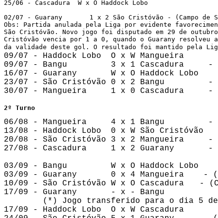
25/06 - Cascadura  W x O Haddock Lobo

02/07 - Guarany       1 x 2 São Cristóvão - (Campo de S
Obs: Partida anulada pela Liga por evidente favorecimen
São Cristóvão. Novo jogo foi disputado em 29 de outubro
Cristóvão vencia por 1 a 0, quando o Guarany resolveu a
da validade deste gol. O resultado foi mantido pela Lig
09/07 - Haddock Lobo  O x W Mangueira

09/07 - Bangu         3 x 1 Cascadura     - 
16/07 - Guarany       W x O Haddock Lobo

23/07 - São Cristóvão 0 x 2 Bangu         - 
30/07 - Mangueira     1 x 0 Cascadura     - 
2º Turno
06/08 - Mangueira     4 x 1 Bangu         - 
13/08 - Haddock Lobo  0 x W São Cristóvão

20/08 - São Cristóvão 3 x 2 Mangueira     - 
27/08 - Cascadura     1 x 2 Guarany       - 
03/09 - Bangu         W x O Haddock Lobo

03/09 - Guarany       0 x 4 Mangueira    - (
10/09 - São Cristóvão W x O Cascadura
- (
17/09 - Guarany       - x - Bangu

        (*) Jogo transferido para o dia 5 de
17/09 - Haddock Lobo  O x W Cascadura
