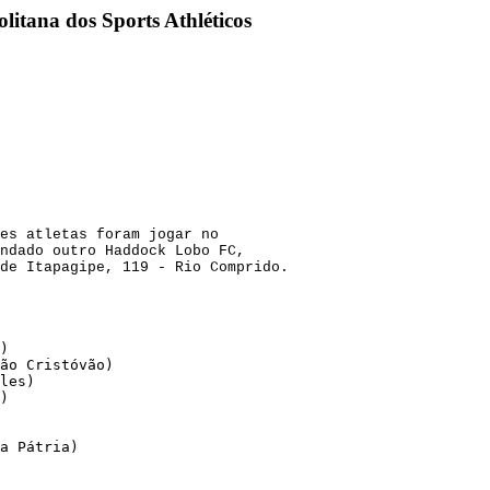
litana dos Sports Athléticos
es atletas foram jogar no
ndado outro Haddock Lobo FC,
de Itapagipe, 119 - Rio Comprido.
)

ão Cristóvão)

les)

)

a Pátria)
