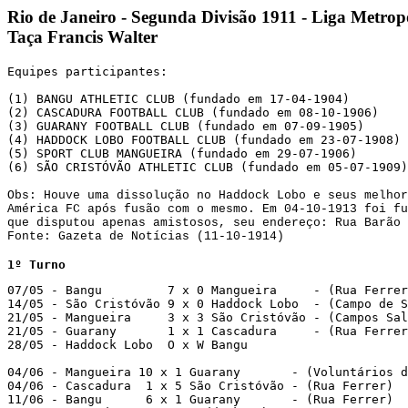
Rio de Janeiro - Segunda Divisão 1911 - Liga Metropo
Taça Francis Walter
Equipes participantes:

(1) BANGU ATHLETIC CLUB (fundado em 17-04-1904)

(2) CASCADURA FOOTBALL CLUB (fundado em 08-10-1906)

(3) GUARANY FOOTBALL CLUB (fundado em 07-09-1905)

(4) HADDOCK LOBO FOOTBALL CLUB (fundado em 23-07-1908)

(5) SPORT CLUB MANGUEIRA (fundado em 29-07-1906)

(6) SÃO CRISTÓVÃO ATHLETIC CLUB (fundado em 05-07-1909)
Obs: Houve uma dissolução no Haddock Lobo e seus melhor
América FC após fusão com o mesmo. Em 04-10-1913 foi fu
que disputou apenas amistosos, seu endereço: Rua Barão 
Fonte: Gazeta de Notícias (11-10-1914)
1º Turno
07/05 - Bangu         7 x 0 Mangueira     - (Rua Ferrer
14/05 - São Cristóvão 9 x 0 Haddock Lobo  - (Campo de S
21/05 - Mangueira     3 x 3 São Cristóvão - (Campos Sal
21/05 - Guarany       1 x 1 Cascadura     - (Rua Ferrer
28/05 - Haddock Lobo  O x W Bangu

04/06 - Mangueira 10 x 1 Guarany       - (Voluntários d
04/06 - Cascadura  1 x 5 São Cristóvão - (Rua Ferrer)

11/06 - Bangu      6 x 1 Guarany       - (Rua Ferrer)
