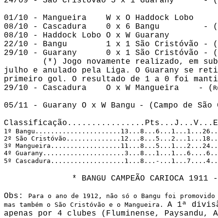
24/09 - São Cristóvão 5 x 1 Guarany      - (
01/10 - Mangueira    W x O Haddock Lobo

08/10 - Cascadura    0 x 6 Bangu         - (
08/10 - Haddock Lobo O x W Guarany

22/10 - Bangu        1 x 1 São Cristóvão - (
29/10 - Guarany      0 x 1 São Cristóvão - (
        (*) Jogo novamente realizado, em sub
julho e anulado pela Liga. O Guarany se reti
primeiro gol. O resultado de 1 a 0 foi manti
29/10 - Cascadura    O x W Mangueira
- (
R
05/11 - Guarany O x W Bangu
- (Campo de São 
1º Bangu......................13...8...6...1...1...26..
2º São Cristóvão..............12...8...5...2...1...18..
3º Mangueira..................11...8...5...1...2...24..
4º Guarany.....................3...8...1...1...6....6..
5º Cascadura...................1...8...-...1...7....4..
              * BANGU CAMPEÃO CARIOCA 1911 -
Obs: 
Para o ano de 1912, não só o Bangu foi promovido 
A 1ª divis
mas também o São Cristóvão e o Mangueira. 
apenas por 4 clubes (Fluminense, Paysandu, A