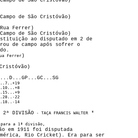
Campo de São Cristóvão)

Campo de São Cristóvão)

Rua Ferrer)

Campo de São Cristóvão)

stituição ao disputado em 2 de 

rou de campo após sofrer o 

do.

)

ua Ferrer
Cristóvão)

..7..+19

.10...+8

.15...+9

.28..-22

.18..-14
 2ª DIVISÃO
 *

 - TAÇA FRANCIS WALTER
para a 1ª divisão, 

ão em 1911 foi disputada

mérica, Rio Cricket). Era para ser
