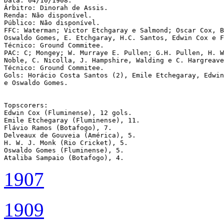
Data: 04/10/1908.

Árbitro: Dinorah de Assis.

Renda: Não disponível.

Público: Não disponível.

FFC: Waterman; Victor Etchgaray e Salmond; Oscar Cox, B
Oswaldo Gomes, E. Etchgaray, H.C. Santos, Edwin Cox e F
Técnico: Ground Commitee.

PAC: C; Mongey; W. Murraye E. Pullen; G.H. Pullen, H. W
Noble, C. Nicolla, J. Hampshire, Walding e C. Hargreave
Técnico: Ground Commitee. 

Gols: Horácio Costa Santos (2), Emile Etchegaray, Edwin
e Oswaldo Gomes.

Topscorers:

Edwin Cox (Fluminense), 12 gols.

Emile Etchegaray (Fluminense), 11.

Flávio Ramos (Botafogo), 7.

Delveaux de Gouveia (América), 5.

H. W. J. Monk (Rio Cricket), 5.

Oswaldo Gomes (Fluminense), 5.

Ataliba Sampaio (Botafogo), 4. 
1907
1909