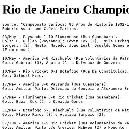
Rio de Janeiro Champi
Source: "Campeonato Carioca: 96 Anos de História 1902-1
Roberto Assaf and Clóvis Martins.
03/May - Paysandu 1-10 Fluminense (Rua Guanabara).

Gols: E. Pullen (Paysandu); Edwin Cox (2), Emile Etcheg
Borgerth (2), Nestor Macedo, João Leal, Oswaldo Gomes e
(Fluminense). 

10/May - América 6-0 Riachuelo (Rua Voluntários da Pátr
Gols: Gabriel (3), Aquino (2) e Delveaux de Gouveia.

10/May - Rio Cricket 0-1 Botafogo (Rua Da Constituição,
Gol: Gilbert Hime. 

17/May - América 3-0 Paysandu (Rua Guanabara). 

Gols: Amílcar Pinto, Delveaux de Gouveia e Alexandre Br
24/May - Fluminense 3-0 Rio Cricket (Rua Guanabara).

Gols: Edwin Cox (2) e Oswaldo Gomes. 

31/May - Botafogo 5-0 Riachuelo (Rua Voluntários da Pát
Gols: Flávio Ramos (3) e Ataliba Sampaio (2). 

07/Jun - América 1-5 Rio Cricket (Rua Voluntários da Pá
Gols: Amílcar Pinto p/o América; McEwen (2) e Houghton 