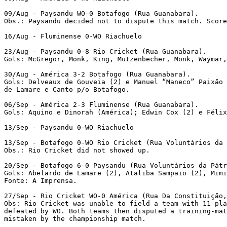
09/Aug - Paysandu WO-0 Botafogo (Rua Guanabara).

Obs.: Paysandu decided not to dispute this match. Score
16/Aug - Fluminense 0-WO Riachuelo 

23/Aug - Paysandu 0-8 Rio Cricket (Rua Guanabara).

Gols: McGregor, Monk, King, Mutzenbecher, Monk, Waymar,
30/Aug - América 3-2 Botafogo (Rua Guanabara).

Gols: Delveaux de Gouveia (2) e Manuel “Maneco” Paixão 
de Lamare e Canto p/o Botafogo. 

06/Sep - América 2-3 Fluminense (Rua Guanabara).

Gols: Aquino e Dinorah (América); Edwin Cox (2) e Félix
13/Sep - Paysandu 0-WO Riachuelo 

13/Sep - Botafogo 0-WO Rio Cricket (Rua Voluntários da 
Obs.: Rio Cricket did not showed up.

20/Sep - Botafogo 6-0 Paysandu (Rua Voluntários da Pátr
Gols: Abelardo de Lamare (2), Ataliba Sampaio (2), Mimi
Fonte: A Imprensa. 

27/Sep - Rio Cricket WO-0 América (Rua Da Constituição,
Obs: Rio Cricket was unable to field a team with 11 pla
defeated by WO. Both teams then disputed a training-mat
mistaken by the championship match.
