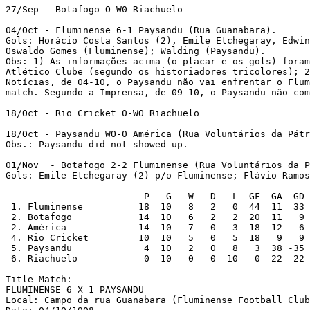
27/Sep - Botafogo O-W0 Riachuelo 

04/Oct - Fluminense 6-1 Paysandu (Rua Guanabara).

Gols: Horácio Costa Santos (2), Emile Etchegaray, Edwin
Oswaldo Gomes (Fluminense); Walding (Paysandu). 

Obs: 1) As informações acima (o placar e os gols) foram
Atlético Clube (segundo os historiadores tricolores); 2
Notícias, de 04-10, o Paysandu não vai enfrentar o Flum
match. Segundo a Imprensa, de 09-10, o Paysandu não com
18/Oct - Rio Cricket 0-WO Riachuelo 

18/Oct - Paysandu WO-0 América (Rua Voluntários da Pátr
Obs.: Paysandu did not showed up.

01/Nov  - Botafogo 2-2 Fluminense (Rua Voluntários da P
Gols: Emile Etchegaray (2) p/o Fluminense; Flávio Ramos
                         P   G   W   D   L  GF  GA  GD

 1. Fluminense          18  10   8   2   0  44  11  33 
 2. Botafogo            14  10   6   2   2  20  11   9

 2. América             14  10   7   0   3  18  12   6

 4. Rio Cricket	        10  10   5   0   5  18   9   9

 5. Paysandu             4  10   2   0   8   3  38 -35

 6. Riachuelo	         0  10   0   0  10   0  22 -22

Title Match:

FLUMINENSE 6 X 1 PAYSANDU

Local: Campo da rua Guanabara (Fluminense Football Club