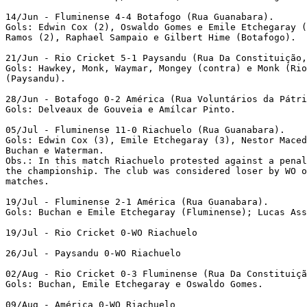
14/Jun - Fluminense 4-4 Botafogo (Rua Guanabara).

Gols: Edwin Cox (2), Oswaldo Gomes e Emile Etchegaray (
Ramos (2), Raphael Sampaio e Gilbert Hime (Botafogo). 

21/Jun - Rio Cricket 5-1 Paysandu (Rua Da Constituição,
Gols: Hawkey, Monk, Waymar, Mongey (contra) e Monk (Rio
(Paysandu). 

28/Jun - Botafogo 0-2 América (Rua Voluntários da Pátri
Gols: Delveaux de Gouveia e Amílcar Pinto. 

05/Jul - Fluminense 11-0 Riachuelo (Rua Guanabara).

Gols: Edwin Cox (3), Emile Etchegaray (3), Nestor Maced
Buchan e Waterman. 

Obs.: In this match Riachuelo protested against a penal
the championship. The club was considered loser by WO o
matches.

19/Jul - Fluminense 2-1 América (Rua Guanabara).

Gols: Buchan e Emile Etchegaray (Fluminense); Lucas Ass
19/Jul - Rio Cricket 0-WO Riachuelo 

26/Jul - Paysandu 0-WO Riachuelo 

02/Aug - Rio Cricket 0-3 Fluminense (Rua Da Constituiçã
Gols: Buchan, Emile Etchegaray e Oswaldo Gomes. 

09/Aug - América 0-WO Riachuelo 
